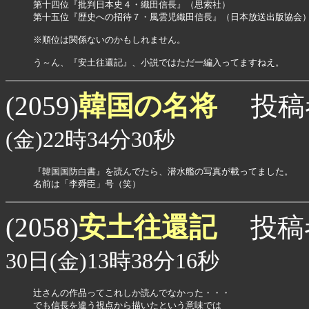
第十四位『批判日本史４・織田信長』（思索社）

第十五位『歴史への招待７・風雲児織田信長』（日本放送出版協会）
※順位は関係ないのかもしれません。

う～ん、『安土往還記』、小説ではただ一編入ってますねえ。
韓国の名将
(2059)
投稿
(金)22時34分30秒
『韓国国防白書』を読んでたら、潜水艦の写真が載ってました。

安土往還記
(2058)
投稿
30日(金)13時38分16秒
辻さんの作品ってこれしか読んでなかった・・・

でも信長を違う視点から描いたという意味では
