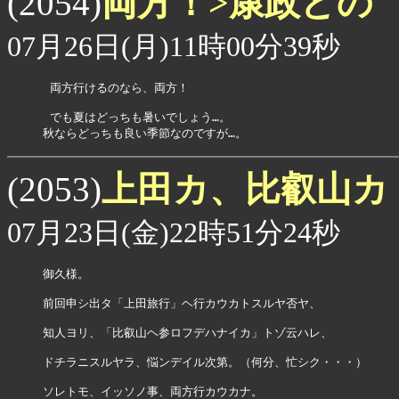
両方！>康政どの
(2054)
07月26日(月)11時00分39秒
 両方行けるのなら、両方！

 でも夏はどっちも暑いでしょう…。

秋ならどっちも良い季節なのですが…。
上田カ、比叡山カ
(2053)
07月23日(金)22時51分24秒
御久様。

前回申シ出タ「上田旅行」ヘ行カウカトスルヤ否ヤ、

知人ヨリ、「比叡山ヘ参ロフデハナイカ」トゾ云ハレ、

ドチラニスルヤラ、悩ンデイル次第。（何分、忙シク・・・）

ソレトモ、イッソノ事、両方行カウカナ。
