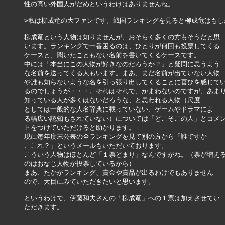
性の高い外国人がだめというわけはありませんね。

>私は柳成竜の大ファンです。戦国ランキングを見ると柳成竜はもし
柳成竜という人物は知りませんが、おそらく多くの方もそうだと思

います。ランキングで一番困るのは、ひとりが何回も投票してくる

ケースと、聞いたこともない名前を書いてくるケースです。

中には「本当にこの人物が好きなのだろうか？」と疑問に思うよう

な名前を送ってくる人もいます。まあ、まだ名前が出ていない人物

や誰も知らないような名を引っ張り出してくることに喜びを感じてい
るのでしょうが・・・。それはそれで、かまわないのですが、あまり
知っている人が多くはないだろうな、と思われる人物（尺度

としては一般的な人名辞典に載っていない、ゲームやドラマによ

る幅広い認知もされていない）については「どこそこの人」とコメン
トをつけていただけると助かります。

現に毎年度末公表の全ランキングを見て別の方から「誰ですか

、これ？」というメールもいただいております。

こういう人物はほとんど「１票どまり」なんですがね。（票が増える
のはおなじ人物が投票しているから）

まあ、たかがランキング、賞金や賞品が出るわけでもありません

ので、大目にみていただきたいと思います。

というわけで、伊藤和夫さんの「柳成竜」への１票は加えさせてい

ただきます。
