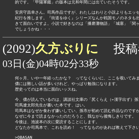
的です。「甲陽軍鑑」の版本は元和年間には出ていたそうです。

安房守昌幸さん。司馬作品ですが、わたしはわりと小説よりもエッセ
紀行を推します。『街道をゆく』シリーズなんか戦国モノのネタも出
きて面白いですよ。小説で好きなのは「播磨灘物語」「城塞」「関ヶ
久方ぶりに
(2092)
投稿
03日(金)04時02分33秒
何ヶ月、いや一年経ったかな？　ってなくらいに、ここを覗いてみま
儂には難しい話が多いけれど、やっぱり勉強になります。

歴史ってのは本当に面白いッスね。

今、儂が読んでいるのは、講談社文庫の「尻くらえ（←漢字出ず）孫
司馬遼太郎先生が書いた本です、はい。

司馬本はなぜか食わず嫌いしてい、孫市が初めて読む作品なのですが
なぜに今まで読まなかったのだろうと、我ながら後悔しきりです。

今後は、池波本の次に愛読することにします。

どなたか司馬本で、これを読め！　ってなものがあれば教えて下さい
>OBASAN
