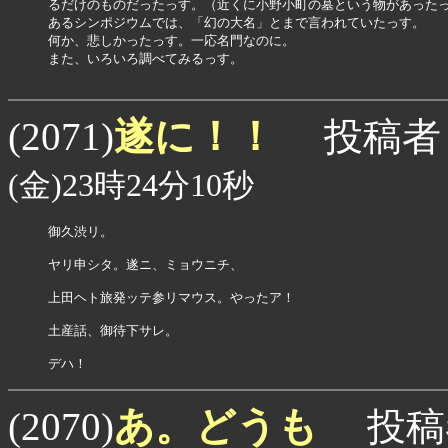
るだけのものだったっす。（近くに小野小町の墓という物があったっ
あるシンポジウムでは、「幻の大名」とまで言われていたっす。

何か、悲しかったっす。一応名門なのに。

また、いろいろ調べてみるっす。

遂に！！
(2071)
投稿者
(金)23時24分10秒
御久渋リ。

ヤリ申シタ。遂ニ、ミョウニチ、

上田ヘト旅発ッテ参リマウス。やったア！

土産話、御待下サレ。

デハ！
あ。どうも
(2070)
投稿