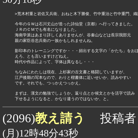
>荒木村重と岩佐又兵衛、おねと木下勝俊、竹中重治と竹中重門、織
今年のＧＷは石川丈山が造った詩仙堂（京都）へ行ってきました。

ＪＲのＣＭでも有名になりました。

海南学派はあまり詳しくありませんが、谷秦山などは長宗我部元

親の家臣谷忠兵衛の一族かもしれませんね。

影印本のトレーニングですか・・・頻出する文字の「かたち」をおぼ
えろ、とも言いますけどねえ。

時代や作品によって、字体は異なるし・・・

ちなみにわたしは現在、上杉家の古文書と格闘していますが、

江戸後期の写本なので、わりと楷書体に近いせいか、読みやすい

です。それでも、つっかえつっかえ。

まずは、漢文の勉強でしょうか。返り点とか候文とかを活字で読み

下せるようになると、かなり違うのではないか、と。
教え請う
(2096)
投稿者
(月)12時48分43秒