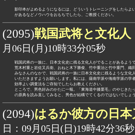
影印本がよめるようになるには、どういうトレーニングをしたらよい
があるなどノウハウをおもちでしたら、ご教授ください。
戦国武将と文化人
(2095)
月06日(月)10時33分05秒
戦国武将の一族に、日本文化史に残る文化人がでることがあるようで
荒木村重と岩佐又兵衛、おねと木下勝俊、竹中重治と竹中重門、織田
みなさんのなかで、戦国武将の一族に日本文化史に残るような文化人
いただきますようお願いします。私には、薩南学派や海南学派の学者
効率よい調査法をご存知でしたらお教えください。

ところで、男色好みのかたに一報。「東海道中膝栗毛」のやじきたっ
の原典を読み直してみると、男色が結構でてくるのではないでしょ
はるか彼方の日本
(2094)
日：09月05日(日)19時42分36秒