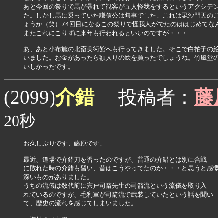
あと今回の祭りで馬が暴れて観客が五人怪我をするというアクシデン
た。しかし馬に乗っていた謙信公は無事でした。これは毘沙門天のご
ょうか（笑）74回目になるこの祭りで怪我人がでたのははじめてなん
またこれにこりずに来年も行われるといいのですが・・・

あ、あと小布施の北斎美術館へも行ってきました。そこで白拍子の絵
いました。お金があったら額入りの絵を買ったでしょうね。竹風堂の
介錯
(2099)
投稿者：
藤
20秒
お久しぶりです、藤原です。

最近、道場で介錯刀を習ったのですが、普通の介錯とは別に合戦

に敗れた時の介錯も習い、昔はこうやってたのか・・・と思うと感慨
深いものがありました。

うちの流儀は数代前に宍戸司箭先生の司箭流という流儀を取り入

れているのですが、毛利軍が司箭流で武装していたという話を聞い

て、歴史の流れを感じてしまいました。
