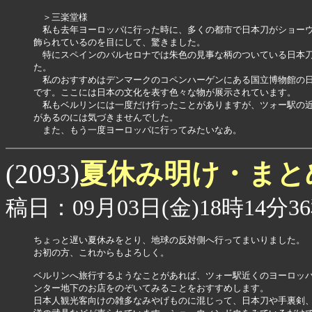
　＞三楽堂様

　私も去年ヨーロッパに行った時に、多くの都市で日本刀がショーウ
飾られているのを目にして、驚きました。

　特にスペインのバルセロナでは朱色の見事な柄のついている日本刀
た。

　私のおすすめはデンマークのコペンハーゲンにある国立博物館の日
です。ここには日本の文化を表す色々な物が展示されています。

　私もベルリンには一度だけ行ったことがありますが、ツォー駅の近
があるのには気づきませんでした。

　また、もう一度ヨーロッパに行ってみたいなあ。
夏休み明け・まと
(2093)
稿日：09月03日(金)18時14分3
ちょっと遅い夏休みをとり、地球の反対側へ行ってまいりました。

お初の方、これからもよろしく。

ベルリンへ旅行するようなことがあれば、ツォー駅近くのヨーロッパ
ンター地下のお店をのぞいてみることをおすすめします。

日本人観光客向けの雑多なみやげものに混じって、日本刀や手裏剣、