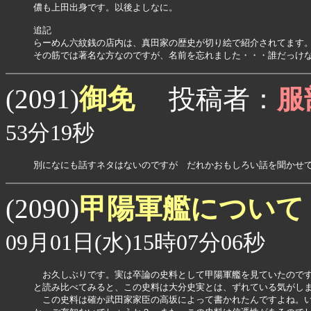
儂も上田出身です。以後よしなに。

追記

らーめん六紋銭の店内は、真田家の歴史が切り絵で紹介されてます。
その筋では著名な方なのですが、名前を忘れました・・・誰だっけ
御免
(2091)
投稿者：
服
53分19秒
別になにも話すネタはないのですが　だれかおもしろい話を聞かせ
甲陽軍艦について
(2090)
09月01日(水)15時07分06秒
　お久しぶりです。実は卒論の史料として甲陽軍艦を見ていたのです
と読み比べてみると、この史料は大分史実とは、ずれている気がしま
　この史料は確か武田家家臣の高坂によって書かれたんですよね。い