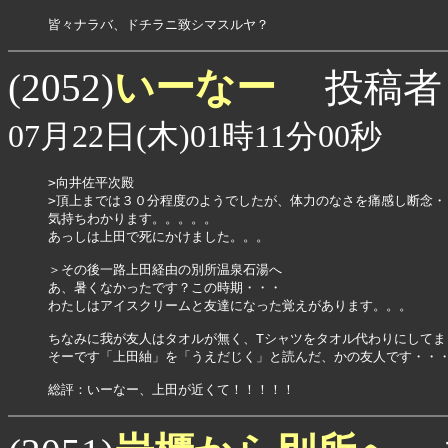
いーなー
(2052)
投稿者
07月22日(木)01時11分00秒
>向井佐平次殿

>頂上までは３０分程度のようでしたが、体力のなさを痛感し断念・・
気持ちわかります。。。。。

あっしは上田で死にかけました。。。

＞その後一路上田経由の別所温泉石湯へ

あ、暑くなかったです？この時期・・・

わたしはアイスクリームと友達になった覚えがあります。。。

ちなみに我が友人はタオルが無く、Tシャツをタオル代わりにしてまし
そーです「上田紬」を「うえだじく」と読んだ、かの友人です・・・