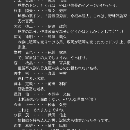
川上　哲治・・・・織田　信長

　球界のドン。とくれば、やはり信長のイメージがぴったり。

根本　陸夫・・・・豊臣　秀吉

　球界の裏ドン。「昔豊臣秀吉、今根本陸夫」これは、野球評論家・
　氏の言葉。

大沢　啓二・・・・伊達　政宗

　球界の親分。伊達政宗が親分かどうかはともかくとして(^^;)

広岡　達朗・・・・島津　義久

　冷静に喧嘩を売りつける男。広岡が喧嘩を売ったのはドン川上。義
　家康。

野村　克也・・・・徳川　家康

　で、家康はこの人でしょうね、やっぱり。

森　　祗晶・・・・黒田　官兵衛

　優勝率八割八分九厘を誇るのに報われない名将。

仰木　彬　・・・・真田　幸村

　遅れてきた名将。

藤本　定義・・・・前田　利家

　経験豊富な老将。

星野　仙一・・・・本願寺　光佐

　上杉謙信だと面白くない。←どんな理由だ(笑)

金田　正一・・・・松永　久秀

　これは、そのまんまですね。

水原　茂　・・・・武田　信玄

　情報戦を持ち込んだ男。記憶力も抜群だったそうです。

西本　幸雄・・・・蒲生　氏郷
