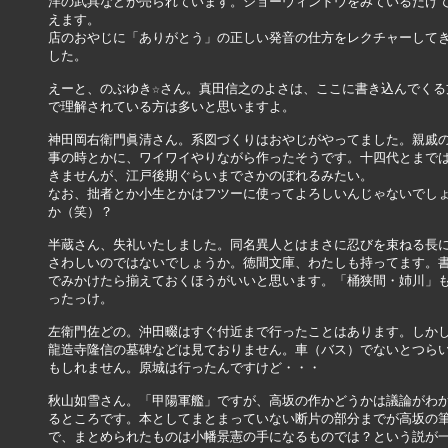
洋の武具などが売られています。ショーウィンドウをみているだけで
えます。

店のおやじに「ありがとう」の正しい発音の仕方をレクチャーしてき
した。

えーと、のぶゆき☆さん。真田信之のよさは、ここに書き込んでくる方
で理解されている方は多いと思いますよ。

神田岡右衛門眞清さん。系図づくりはおやじがやってました。親戚の
事の時とかに、ワイワイやりながら作ったそうです。十四代とまでは
きませんが、江戸後期ぐらいまでさかのぼれるみたい。

なお、拙者とか小生とかはフツーに使ってよろしいんじゃないでしょ
か（笑）？

半蔵さん、失礼いたしました。同名異人とはまさに忍びを束ねる長に
さわしいのではないでしょうか。徳間文庫、わたしも持ってます。書
でみかけたら揃えておくほうがいいと思います。「桶狭間・姉川」も
ったっけ。

左衛門佐どの。沖田畷はすぐ付近まで行ったことはあります。しかし
龍造寺隆信の墓碑などは見ておりません。車（バス）でないとつらい
もしれません。原城は行ったんですけど・・・

秋山如雪さん。「甲陽軍艦」ですが、高坂の作かどうかは議論がわか
るところです。本としてまとまっていない断片の部分までが高坂の筆
で、まとめられたものは小幡景憲の手になるものでは？という説が一