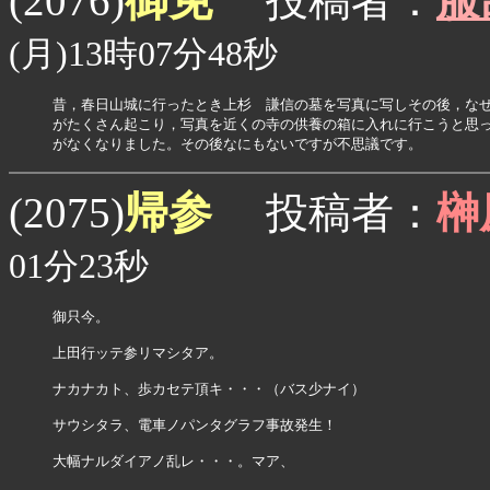
御免
(2076)
投稿者：
服
(月)13時07分48秒
昔，春日山城に行ったとき上杉　謙信の墓を写真に写しその後，なぜ
がたくさん起こり，写真を近くの寺の供養の箱に入れに行こうと思っ
がなくなりました。その後なにもないですが不思議です。
帰参
(2075)
投稿者：
榊
01分23秒
御只今。

上田行ッテ参リマシタア。

ナカナカト、歩カセテ頂キ・・・（バス少ナイ）

サウシタラ、電車ノパンタグラフ事故発生！

大幅ナルダイアノ乱レ・・・。マア、
