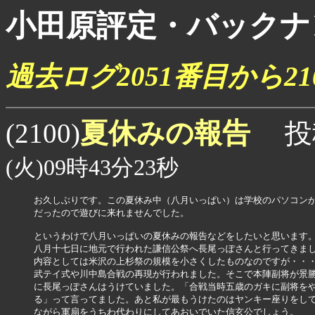
小田原評定・バックナ
過去ログ2051番目から2
夏休みの報告
(2100)
投
(火)09時43分23秒
お久しぶりです。この夏休み中（八月いっぱい）は学校のパソコンが
だったので遊びに来れませんでした。

というわけで八月いっぱいの夏休みの報告などをしたいと思います。
八月十七日に地元で行われた謙信公祭へ長尾っぽさんと行ってきまし
内容としては米沢の上杉祭の規模を小さくしたものなのですが・・・
武テイ式や川中島合戦の再現が行われました。そこで本陣副将が景勝
に長尾っぽさんはうけていました。「合戦当時五歳のガキに副将をや
る」って言ってました。あと私が最もうけたのはヤンキー座りをして
ながら軍扇をうちわ代わりにしてあおいでいた信玄公でしょう。
