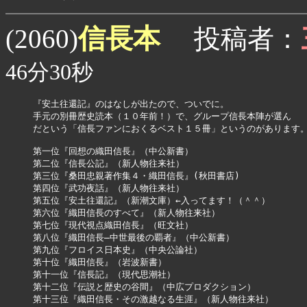
信長本
(2060)
投稿者：
46分30秒
『安土往還記』のはなしが出たので、ついでに。

手元の別冊歴史読本（１０年前！）で、グループ信長本陣が選ん

だという「信長ファンにおくるベスト１５冊」というのがあります。
第一位『回想の織田信長』（中公新書）

第二位『信長公記』（新人物往来社）

第三位『桑田忠親著作集４・織田信長』(秋田書店)

第四位『武功夜話』（新人物往来社）

第五位『安土往還記』（新潮文庫）←入ってます！（＾＾）

第六位『織田信長のすべて』（新人物往来社）

第七位『現代視点織田信長』（旺文社）

第八位『織田信長―中世最後の覇者』（中公新書）

第九位『フロイス日本史』（中央公論社）

第十位『織田信長』（岩波新書）

第十一位『信長記』（現代思潮社）

第十二位『伝説と歴史の谷間』（中広プロダクション）

第十三位『織田信長・その激越なる生涯』（新人物往来社）
