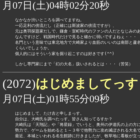
月07日(土)04時02分20秒
なかなか渋いところを調べてますね。

一応足利の傍流だし（正確には斯波家の傍流ですが）、

元は奥羽探題家だしで、鎌倉・室町時代のファンの人だとなじみのあ
なんですけど、戦国時代だけで見ると確かに弱いですよねぇ・・・

名門という意味では東北地方で大崎家より血筋のいいのは南部と蘆名
くらいでしょうか。

個人的にはそういう家を掘り起こすのは好きです(^^)

しかし専門家にまで「幻の大名」扱いされるとは・・・（苦笑）
はじめましてっ
(2072)
月07日(土)01時55分09秒
はじめまして、たけ吉と申しまっす。

自分は、大崎氏を調べたっす。皆さん知ってるすか？

大崎氏は「天翔記」や「将星録」でいうと、奥州の伊達氏の上の方に
勢力で、ゲームを始めると１～３年で他勢力に攻め滅ぼされる大名で
最近、本城といわれる名生館跡に行きましたが、牧草地に看板が立っ