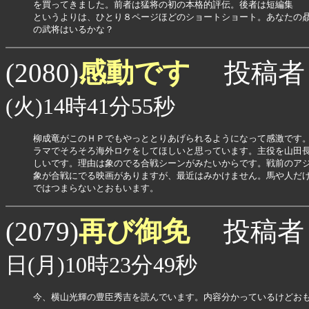
を買ってきました。前者は猛将の初の本格的評伝。後者は短編集

というよりは、ひとり８ページほどのショートショート。あなたの贔
の武将はいるかな？
感動です
(2080)
投稿者
(火)14時41分55秒
柳成竜がこのＨＰでもやっととりあげられるようになって感激です。
ラマでそろそろ海外ロケをしてほしいと思っています。主役を山田長
しいです。理由は象のでる合戦シーンがみたいからです。戦前のアジ
象が合戦にでる映画がありますが、最近はみかけません。馬や人だけ
ではつまらないとおもいます。
再び御免
(2079)
投稿者
日(月)10時23分49秒