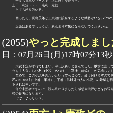
　一度も日本シリーズで川上に勝てなかった。

上田　利治・・・・毛利　元就

　とても粘り強い男。

　困ったぞ。長島茂雄と王貞治に該当するような武将がいない(^o^;
やっと完成しま
(2055)
日：07月26日(月)17時07分13秒
　大変予定がずれてしまい、申し訳ありませんでした。以前に言って
公を主人公にした私の小説、名づけて「軍神（前編）」が完成しまし
　改めて、この小説を見たいという方も含めて、受け付けますので興
私のe-mailに上巻（軍神）、下巻（私以外の人の小説）の希望を明
下されば幸いです。

　何分未熟者ですので、読み終わりましたら感想や批評などをお送り
後の参考になります。

　では、よろしゅう。