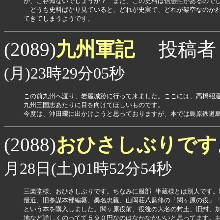
か、ご存知ないでしょうか？　また、この史料は信憑性があるのでし
　どうも史料ばかり見ていると、どれが史実で、どれが架空なのかわ
てきてしまうようです。
九州軍記
(2089)
投稿者
(月)23時29分05秒
この前九州へ渡り、岩屋城跡に行って来ました。ここには、高橋紹
九州三国志あたりに目を向けてほしいものです。

今度は、沖田畷に出かけようと思っておりますが、本では島原鉄道
おひさしぶりで
(2088)
月28日(土)01時52分54秒
三楽堂様、おひさしぶりです。ちなみに服部 半蔵様とは別人です。
最近、旧参謀本部編纂、桑名忠親、山岡荘八監修の「関ヶ原の役」「
という本を購入しました。関ヶ原役前、役後の大名の封土、旧封、加
地など詳しくのってて５９０円なのはなかなかいいと思ってます。お