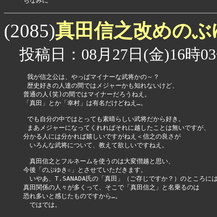
ちなみに
真田信之改めのぶ
(2085)
投稿日：08月27日(金)16時03
 我が信之公は、やっぱマイナーな武将かの～？

 歴史好きの人達の間ではメジャーかも知れないけど、

普通の人(笑)の間ではマイナーだろうねえ。

「真田」とか「幸村」は有名だけどねえ…。

 でも自分の中ではとっても素晴らしい武将だから好き。

 まあメジャーになってくれればそれに越したことは無いですが、

分かる人には分かれば嬉しいですがねえ＜信之の良さが

　いろんな武将について、教えて欲しいですねえ。

　真田信之とフルネームを使うのは大変僣越と思い、

今後「のぶゆき☆」とさせていただきます。

　いやあ、T.SANADA氏の「真田」（ご存じですか？）のところには
真田関係の人々が多くって、そこで「真田信之」と名乗るのは

恐れ多いと感じたものですから…。

　ではでは。
