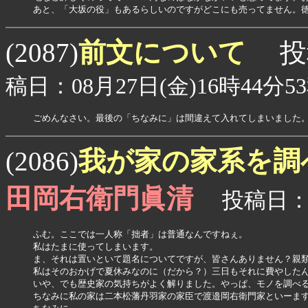
あと、「大坂の役」もあるらしいのですがどこにも売ってません。
前文について
(2087)
投
稿日：08月27日(金)16時44分5
ごめんなさい。最後の「ちなみに」は間違えて入れてしまいました
我が家の家系を調
(2086)
田岡右衛門眞清
投稿日：08
ふむ。ここでは一人称「拙者」は普通なんですねぇ。

私はたまに使ってしまいます。

ま、それは置いといて題名についてですが、皆さんありません？親類
私はそのおかげで夏休みなのに（だから？）三日もそれに費やしたん
いや、でも歴史家の気持ちがよく解りました。やっぱ、モノを調べる
ちなみに私の家は二本松藩丹羽家の家臣で渡邉岡右衛門家といーます