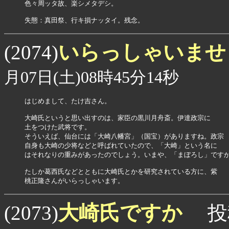
色々周ッタ故、楽シメタデシ。

失態：真田祭、行キ損ナッタイ。残念。
いらっしゃいま
(2074)
月07日(土)08時45分14秒
はじめまして、たけ吉さん。

大崎氏というと思い出すのは、家臣の黒川月舟斎。伊達政宗に

土をつけた武将です。

そういえば、仙台には「大崎八幡宮」（国宝）がありますね。政宗

自身も大崎の少将などと呼ばれていたので、「大崎」という名に

はそれなりの重みがあったのでしょう。いまや、「まぼろし」ですか
たしか葛西氏などとともに大崎氏とかを研究されている方に、紫

桃正隆さんがいらっしゃいます。
大崎氏ですか
(2073)
投