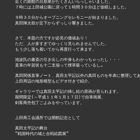
近くの旅館の旦那衆がたくさんいらっしゃいました。

７時には上田城公園に戻って１時間３０分ほど仮眠しました。

９時３０分からオープニングセレモニーが始まりました。

真田陣太鼓が足下からずっしり響きました。

さて、本題の方ですが必見の価値あり！

ただ、人が多すぎてゆっくり見られませんでした。

もう少し落ち着いてから再度行って来ます。

池波氏の書斎の引き出しの中身もわかっちゃったし・・・

直筆の年賀状も十二支揃って煙草吸っているし…

真田関係直筆ノート、真田太平記以外の真田ものを年表に整理してあ
上田周辺の地形模型もビデオ付きで紹介。

ギャラリーでは真田太平記の挿し絵の原画が見られます。

期間限定(～平成１１年１月１７日)で自筆画展、

剣客商売包丁ごよみをやっています。

上田商工会議所では開館記念として

真田太平記の舞台

”戦国時代の城と合戦絵図展”
