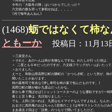
＞向井佐平次殿

今年の「大阪冬の陣」はいつからでしたっけ？

六文銭の旗を持って参戦せねば。。。。。

(何で毎年あんねん)
蛎ではなくて柿な
(1468)
ともーか
投稿日：11月13日(
＞三楽堂さん

＞それと、あのへんは柿が名物なんですね。わたしが行った頃は、

＞ 二度ともＧＷだったのですが、六文銭フラッグがいっぱいたって

＞おりました。

えーと、和歌山県高野口町の隣町の「かつらぎ町」という所が、柿の
聞いたことがあります。

柿の葉寿司で有名な(押し寿司を柿の葉で包んだものです。)

高野口町の隣が確か九度山だったかな。

家から車で飛ばせば(ジェットコースターのような運転ですが)一時間
着くと言う事は、先日知りました・・・

でも、上田に比べれば、九度山もイマイチなんですよねえ。なんか。
おまけに真田庵のおばちゃん(尼僧のこと)は年中ストレスだらけみた
まあ過去２回ほど「説教」のつもりで聞いてましたけど。