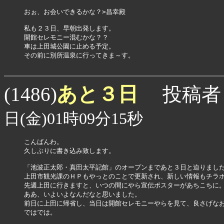
おぉ、お会いできるかな？>昌幸殿

私も２３日、早朝出発します。

開館セレモニー混むかな？？

車は上田城公園に止める予定。

その前に別所温泉に行ってきま～す。

あと３日
(1486)
投稿者
日(金)01時09分15秒
こんばんわ。

久しぶりに書き込み致します。

「池波正太郎・真田太平記館」のオープンまであと３日と迫りました
上田市観光課のＨＰもやっとのことで更新され、新しい情報もチラホ
先週上田に行きますと、いつの間にやら宣伝ポスターがあちこちに。
ああ、いよいよなんだなと思いました。

前日に上田に帰省し、当日は開館セレモニーやらを見て、良さげなお
ではでは。
