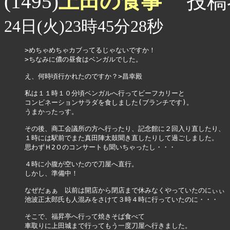
上田の食事
(1495)
投稿
24日(火)23時45分28秒
>めちゃめちゃカブってるじゃないですか！

>ちなみに儂の昼食はベンガルでした。

え、何時頃行かれたのですか？>昌幸殿

私は１１時１０分頃ベンガルへ行ってビーフカリーと

コンビネーションサラダを食しました(ブランチです)。

うまかったっす。

その後、商工会議所の方へ行ったり、記念館に２回入り直したり、

１時には駅前でまた真田陣太鼓聞き直したりして過ごしました。

思わずＨ2Ｏのコンサートも聞いちゃったし・・・

４時に小腹が空いたので刀屋へ直行。

しかし、準備中！

なぜだぁぁ　以前は開店から閉店まで休みなくやっていたのにぃぃ

池波正太郎氏も人混みをさけて３時４時に行っていたのに・・・

そこで、福昇亭へ行って焼きそば食べて

車取りに上田城まで行ってもう一度刀屋へ行きました。
