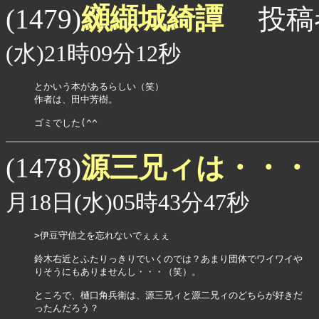
纐纈城綺譚
(1479)
投稿
(水)21時09分12秒
とかいう本があるらしい（笑）

作者は、田中芳樹。

ゴミでした(^^ゞ
源三兄ィは・・・
(1478)
月18日(水)05時43分47秒
>伊豆守信之を忘れないでぇぇぇ

鈴木右近とふたりっきりでいくのでは？あまり団体でワイワイや

りそうにもありませんし・・・（笑）。

ところで、樋口角兵衛は、源三兄ィと源二兄ィのどちらが好きだ

ったんだろう？
