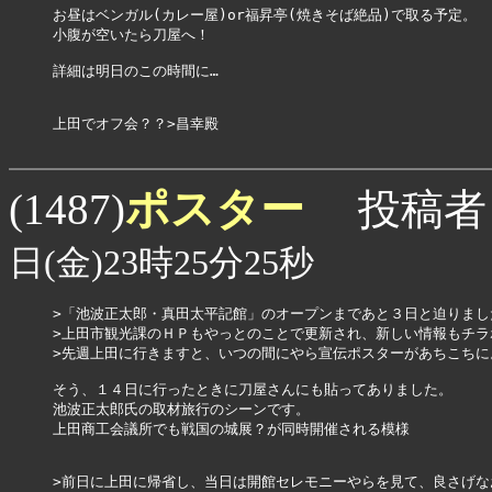
お昼はベンガル(カレー屋)or福昇亭(焼きそば絶品)で取る予定。

小腹が空いたら刀屋へ！

詳細は明日のこの時間に…

上田でオフ会？？>昌幸殿

ポスター
(1487)
投稿者
日(金)23時25分25秒
>「池波正太郎・真田太平記館」のオープンまであと３日と迫りました
>上田市観光課のＨＰもやっとのことで更新され、新しい情報もチラホ
>先週上田に行きますと、いつの間にやら宣伝ポスターがあちこちに。
そう、１４日に行ったときに刀屋さんにも貼ってありました。

池波正太郎氏の取材旅行のシーンです。

上田商工会議所でも戦国の城展？が同時開催される模様

>前日に上田に帰省し、当日は開館セレモニーやらを見て、良さげな