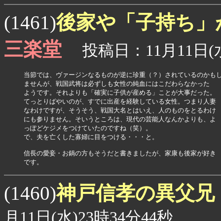
後家や「子持ち」
(1461)
三楽堂
投稿日：11月11日(水
当節では、ヴァージンなるものが逆に珍重（？）されているのかもし
ませんが、戦国武将は必ずしも女性の純血にはこだわらなかった

ようです。それよりも「確実に子供が産める」ことが大事だった。

てっとりばやいのが、すでに出産を経験している女性。つまり人妻

なわけですが、そうそう、戦国大名とはいえ、人のものをとるわけ

にも参りません。そいうところは、現代の芸能人なんかよりも、よ

っぽどケジメをつけていたのですね（笑）。

で、夫を亡くした寡婦に目をつける・・・と。

信長の愛妾・お鍋の方もそうだと書きましたが、家康も後家が好き

です。
神戸信孝の異父兄
(1460)
月11日(水)23時34分44秒