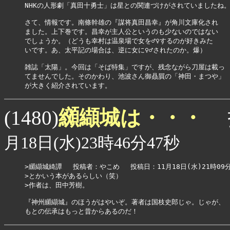
NHKの人形劇「真田十勇士」は星との関連づけがされていましたね。
さて、情報です。南條幹雄の『謀将真田昌幸』が角川文庫化され

ました。上下巻です。昌幸が主人公というのも少ないのではない

でしょうか。（どうも幸村は温泉場で女を♂♀するのが好きみた

いです。あ、太平記の場合は、逆に女に♀♂されたのか。爆）

雑誌「太陽」。今回は「そば特集」ですが、残念ながら刀屋は載っ

てませんでした。そのかわり、池波さん御贔屓の「神田・まつや」

纐纈城は・・・
(1480)
月18日(水)23時46分47秒
>纐纈城綺譚 　投稿者：やこめ 　投稿日：11月18日(水)21時09分1
>とかいう本があるらしい（笑）

>作者は、田中芳樹。

『神州纐纈城』のほうがはやいぞ。著者は国枝史郎じゃ。じゃが、

もとの伝承はもっと昔からあるのだ！