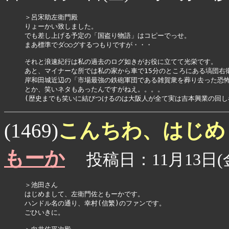
＞呂宋助左衛門殿

りょーかい致しました。

でも差し上げる予定の「国盗り物語」はコピーでっせ。

まあ標準でダ○○グするつもりですが・・・

それと浪速紀行は私の過去のログ如きがお役に立てて光栄です。

あと、マイナーな所では私の家から車で15分のところにある塙団右衛
岸和田城近辺の「市場最強の鉄砲軍団である雑賀衆を葬り去った恐怖
とか、笑いネタもあったんですがねえ。。。。

こんちわ、はじ
(1469)
もーか
投稿日：11月13日(金
＞池田さん

はじめまして、左衛門佐ともーかです。

ハンドル名の通り、幸村(信繁)のファンです。

ごひいきに。
