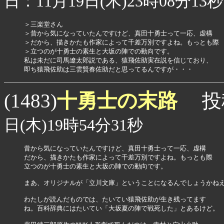
日：11月19日(木)23時08分13秒
＞三楽堂さん

＞昔から気になっていたんですけど、真田十勇士って一応、虚構

＞だから、描きかたも作家によって千差万別ですよね。もっとも際

＞立つのが十勇士の素生と大坂の陣での動向です。

私は未だに司馬遼太郎説である、猿飛佐助実在説を信じており、

即ち猿飛佐助は三雲賢春佐助だと思ってるんですが・・・
十勇士の末路
(1483)
投
日(木)19時54分31秒
昔から気になっていたんですけど、真田十勇士って一応、虚構

だから、描きかたも作家によって千差万別ですよね。もっとも際

立つのが十勇士の素生と大坂の陣での動向です。

まあ、オリジナルが「立川文庫」ということになるんでしょうかねえ
わたしが読んだものでは、たいてい猿飛佐助が生き残ってます

ね。百科辞典にはたいてい「大坂夏の陣で戦死した」とあるけど。
