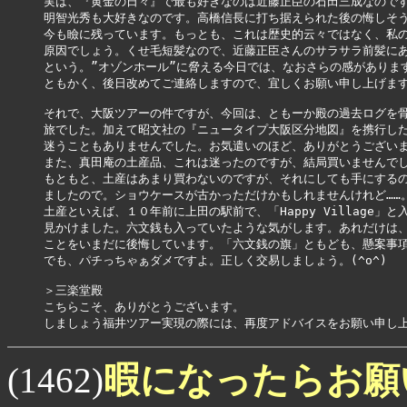
実は、『黄金の日々』で最も好きなのは近藤正臣の石田三成なのです
明智光秀も大好きなのです。高橋信長に打ち据えられた後の悔しそう
今も瞼に残っています。もっとも、これは歴史的云々ではなく、私の
原因でしょう。くせ毛短髪なので、近藤正臣さんのサラサラ前髪にあ
という。”オゾンホール”に脅える今日では、なおさらの感があります。(
ともかく、後日改めてご連絡しますので、宜しくお願い申し上げます
それで、大阪ツアーの件ですが、今回は、ともーか殿の過去ログを骨
旅でした。加えて昭文社の『ニュータイプ大阪区分地図』を携行した
迷うこともありませんでした。お気遣いのほど、ありがとうございま
また、真田庵の土産品、これは迷ったのですが、結局買いませんでし
もともと、土産はあまり買わないのですが、それにしても手にするの
ましたので。ショウケースが古かっただけかもしれませんけれど……。
土産といえば、１０年前に上田の駅前で、「Happy Village」と
見かけました。六文銭も入っていたような気がします。あれだけは、
ことをいまだに後悔しています。「六文銭の旗」ともども、懸案事項
でも、パチっちゃぁダメですよ。正しく交易しましょう。(^o^)

＞三楽堂殿

こちらこそ、ありがとうございます。

しましょう福井ツアー実現の際には、再度アドバイスをお願い申し
暇になったらお願
(1462)