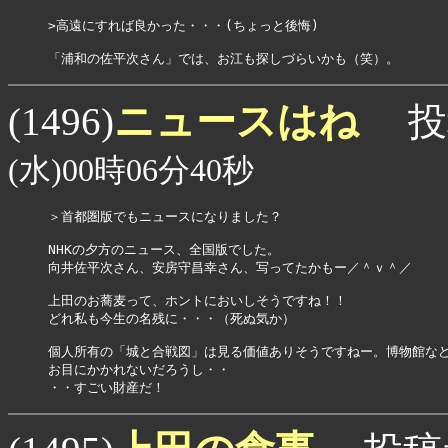
>高遠にすれば良かった・・・(ちょっと後悔)

「浦和の佐平次さん」では、お江も探しづらいかも（笑）。
ニュースはね
(1496)
投
(水)00時06分40秒
＞首都圏版でもニュースになりました？

NHKの夕方のニュース、全国版でした。

向井佐平次さん、安房守昌幸さん、写ってたかもー／＾ｖ＾／

上田のお蕎麦って、ホントにおいしそうですね！！

どれ私も今生の名残に・・・（死ぬ気か）

個人所有の「城と合戦図」は見る価値ありそうですねー。博物館など
お目にかかれないだろうし・・

・・すごい財産だ！