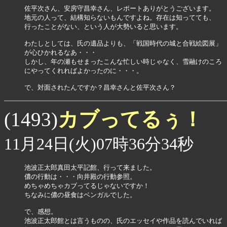
佐平次さん、安房守昌幸さん、レポートありがとうございます。

地元の人って、結構知らないもんですよね。存在は知ってても、

行ったことがない、という人が大勢いると思います。

わたしとしては、氏の遺品よりも、「戦国時代の城と合戦絵図展」

が心ひかれるなあ・・・

しかし、年の瀬もせまったこんな忙しい時じゃなく、雪融けのころ

にやってくれればよかったのに・・・。

で、対面されたんですか？昌幸さんと佐平次さん？
カブってるぅ！
(1493)
11月24日(火)07時36分34秒
池波正太郎真田太平記館、行って来ました。

儂の行動は・・・向井殿の行動参照。

めちゃめちゃカブってるじゃないですか！

ちなみに儂の昼食はベンガルでした。

で、感想。

池波正太郎館とは言うものの、氏のエッセイや作品を読んでいれば
