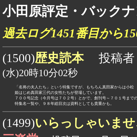
小田原評定・バックナ
過去ログ1451番目から1
歴史読本
(1500)
投稿者
(水)20時10分02秒
「名将の夫人たち」という特集ですが、もちろん真田家からは小松

姫はじめ真田家三代の女性たちが登場しています。

７００号記念（今月号は７０２号）とかで、創刊号～７０１号までの
特集名一覧や、９８年総目次は資料としても貴重かも。
いらっしゃいませ
(1499)