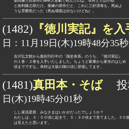
柴田練三郎原作のNHK人形劇で死んだのは、幸村と穴山小助

と由利鎌之助だけ。柴練の原作だと、これに三好清海も、死ぬよ

うな雰囲気だった（死ぬ場面は出ないけどね）。
『徳川実記』を入
(1482)
日：11月19日(木)19時48分35秒
吉川弘文館から復刻刊行中の「国史体系」のうち、『徳川実記』

の１巻・２巻を入手いたしました。ちょうど家康から家光のはじめ

頃までですな。幸村は大坂の陣の項に登場してます。
真田本・そば
(1481)
投
日(木)19時45分01秒
しし座流星群、みなさまはいかがだったでしょうか？

わたしは、３：００頃に起きて、５：３０頃まで見てました。３０個
は見えたと思います。
