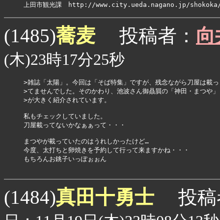
上田市観光課　http://www.city.ueda.nagano.jp/shokoka/
蕎麦
(1485)
投稿者：
向
(木)23時17分25秒
>雑誌「太陽」。今回は「そば特集」ですが、残念ながら刀屋は載っ

>てませんでした。そのかわり、池波さん御贔屓の「神田・まつや」

>が大きく紹介されています。

私もチェックしていました。

刀屋載ってないかなぁぁって・・・

まつやが載っていたのはうれしかったけど…

今度、太打ちと卵焼きを予約して行って来ますかね・・・

もちろんお銚子いっぽぉぉん

真田十勇士
(1484)
投稿