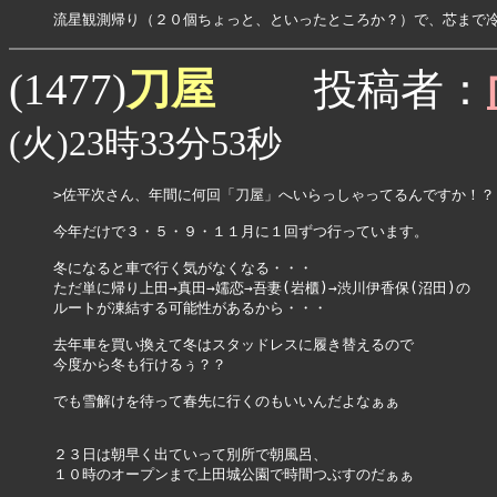
流星観測帰り（２０個ちょっと、といったところか？）で、芯まで
刀屋
(1477)
投稿者：
(火)23時33分53秒
>佐平次さん、年間に何回「刀屋」へいらっしゃってるんですか！？

今年だけで３・５・９・１１月に１回ずつ行っています。

冬になると車で行く気がなくなる・・・

ただ単に帰り上田→真田→嬬恋→吾妻(岩櫃)→渋川伊香保(沼田)の

ルートが凍結する可能性があるから・・・

去年車を買い換えて冬はスタッドレスに履き替えるので

今度から冬も行けるぅ？？

でも雪解けを待って春先に行くのもいいんだよなぁぁ

２３日は朝早く出ていって別所で朝風呂、

１０時のオープンまで上田城公園で時間つぶすのだぁぁ
