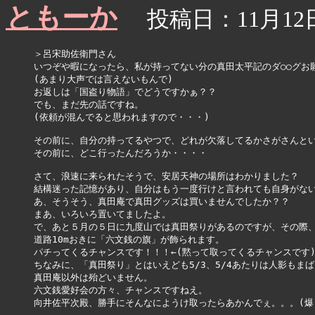
ともーか
投稿日：11月12日(
＞呂宋助佐衛門さん

いつぞや暇になったら、私が持ってない分の真田太平記のダ○○グお願
(あまり大声では言えないもんで)

お返しは「国盗り物語」でどうですかぁ？？

でも、まだ先の話ですね。

(依頼が混んでると思われますので・・・)

その前に、自分の持ってるやつで、どれが欠落してるかさがさんとい
その前に、どこ行ったんだろうか・・・・

さて、浪速に来られたそうで、安居天神の場所はわかりました？

結構迷った記憶があり、自分はもう一度行けと言われても自身がない。
あ、そうそう、真田庵で真田グッズは買いませんでしたか？？

まあ、いろいろ置いてましたよ。

で、あと５月の５日に九度山では真田祭りがあるのですが、その際、
道路10mおきに「六文銭の旗」が飾られます。

パチってくるチャンスです！！！←(黙って取ってくるチャンスです)
ちなみに、「真田祭り」とはいえども5/3、5/4あたりは人影もまば
真田庵以外は殆どいません。

六文銭愛好会の方々、チャンスですねえ。

向井佐平次殿、勝手にそんなにようけ取ったらあかんでぇ。。。(爆