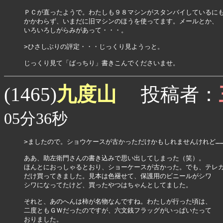
ＰＣが直ったようで。わたしも９８マシンがスタンバイしているにも
かかわらず、いまだに旧マシンのほうを使ってます。メールとか、

いろいろしがらみがあって・・・。

>ひさしぶりの評定・・・じっくり見ようっと。

九度山
(1465)
投稿者：
05分36秒
>ましたので。ショウケースが古かっただけかもしれませんけれど……
ああ、助左衛門さんの書き込みで思い出してしまった（笑）。

ほんとにおっしゃるとおり、ショーケースが古かった。でも、テレカ
だけ買ってきました。見本は色褪せて、保護用のビニールがシワ

シワになってたけど、買ったやつはちゃんとしてました。

それと、あのへんは柿が名物なんですね。わたしが行った頃は、

二度ともＧＷだったのですが、六文銭フラッグがいっぱいたって

おりました。