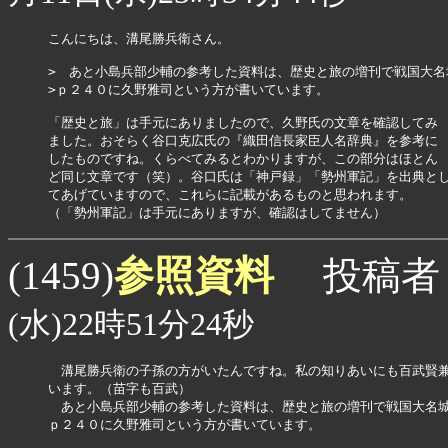
こんにちは、溝尾勝兵衛さん。

>　あと小島兵部少輔の参考した資料は、歴史と旅の増刊で戦国大名
>ｐ２４０に久野雅司という方が書いています。

「歴史と旅」は手元にありましたので、久野氏の文章を確認してみ

ました。おそらく谷口克広氏の『織田信長家臣人名辞典』を参考に

したものですね。くらべてみるとわかりますが、この部分はほとん

ど同じ文章です（笑）。谷口氏は「神戸録」「勢州軍記」を出典とし
てあげていますので、これらに記載があるものと思われます。

（「勢州軍記」は手元にありますが、確認はしてません）
参照資料
(1459)
投稿者
(水)22時51分24秒
　溝尾勝兵衛の子孫の方がいたんですね。私の知りあいにも百武賢兼
います。（苗字も百武）

　あと小島兵部少輔の参考した資料は、歴史と旅の増刊で戦国大名城
ｐ２４０に久野雅司という方が書いています。