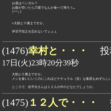
お昼はベンガル？

お腹が空いたら刀屋でなんか食べて帰ろう…

(^^;)

>大助と十勇士ですか。

伊豆守信之を忘れないでぇぇぇ

幸村と・・・
(1476)
投
17日(火)23時20分39秒
大助と十勇士ですか。

メシを食いにいくのにこれほどナチュラル（笑）な集団もめずらしい
ところで、佐平次さんは１２人の中のどなたでしょうか。
１２人で・・・
(1475)