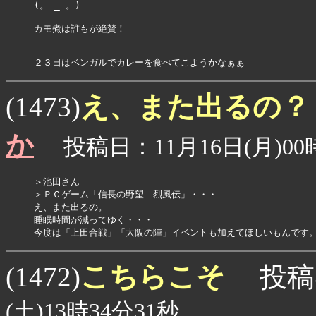
(。-_-。) 

カモ煮は誰もが絶賛！

え、また出るの？
(1473)
か
投稿日：11月16日(月)00時
＞池田さん

＞ＰＣゲーム「信長の野望　烈風伝」・・・

え、また出るの。

睡眠時間が減ってゆく・・・

今度は「上田合戦」「大阪の陣」イベントも加えてほしいもんです
こちらこそ
(1472)
投稿
(土)13時34分31秒