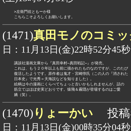
>左衛門佐ともーか様

こちらこそよろしくお願いします。
真田モノのコミ
(1471)
日：11月13日(金)22時52分45秒
講談社漫画文庫から『真田幸村―真田戦記―』が発売。

これは、もう２０年以上も前に描かれたものなのですが、このたび

復活したようです。原作者は鬼才・宮崎惇氏（この人の『消された

日本史』で光秀＝天海説などを知りました）。

絵柄は今の漫画にくらべてちょっと古いかもしれませんが、話の

筋立てはほぼ史実どおりです。猿飛＆霧隠が登場するのはご愛

嬌（笑）。
りょーかい
(1470)
投稿
日：11月13日(金)00時35分04秒