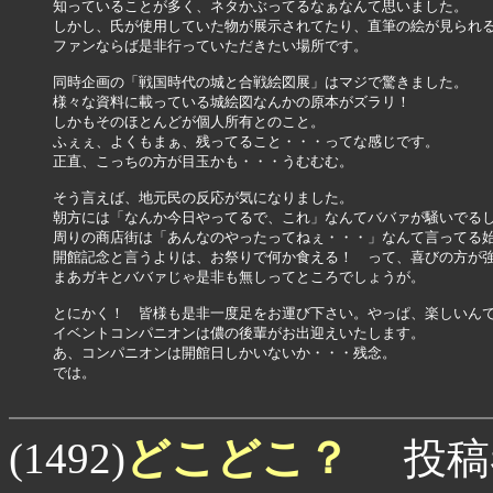
知っていることが多く、ネタかぶってるなぁなんて思いました。

しかし、氏が使用していた物が展示されてたり、直筆の絵が見られる
ファンならば是非行っていただきたい場所です。

同時企画の「戦国時代の城と合戦絵図展」はマジで驚きました。

様々な資料に載っている城絵図なんかの原本がズラリ！

しかもそのほとんどが個人所有とのこと。

ふぇぇ、よくもまぁ、残ってること・・・ってな感じです。

正直、こっちの方が目玉かも・・・うむむむ。

そう言えば、地元民の反応が気になりました。

朝方には「なんか今日やってるで、これ」なんてババァが騒いでるし
周りの商店街は「あんなのやったってねぇ・・・」なんて言ってる始
開館記念と言うよりは、お祭りで何か食える！　って、喜びの方が強
まあガキとババァじゃ是非も無しってところでしょうが。

とにかく！　皆様も是非一度足をお運び下さい。やっぱ、楽しいんで♪
イベントコンパニオンは儂の後輩がお出迎えいたします。

あ、コンパニオンは開館日しかいないか・・・残念。

では。

どこどこ？
(1492)
投稿