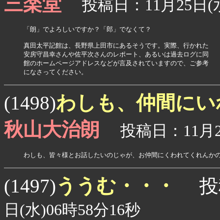
三楽堂
投稿日：11月25日(水
「朗」でよろしいですか？「郎」でなくて？

真田太平記館は、長野県上田市にあるそうです。実際、行かれた

安房守昌幸さんや佐平次さんのレポート、あるいは過去ログに同

館のホームページアドレスなどが言及されていますので、ご参考

になさってください。
わしも、仲間にい
(1498)
秋山大治朗
投稿日：11月25
わしも、皆々様とお話したいのじゃが、お仲間にくわれてくれんか
ううむ・・・
(1497)
投
日(水)06時58分16秒