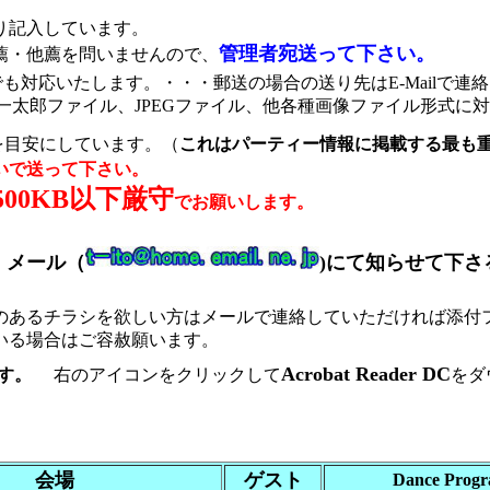
り記入しています。
管理者宛
送って下さい。
薦・他薦を問いませんので、
も対応いたします。・・・郵送の場合の送り先はE-Mailで連
ァイル、一太郎ファイル、JPEGファイル、他各種画像ファイル形式に
を目安にしています。（
これはパーティー情報に掲載する最も
いで送って下さい。
500KB
以下
厳守
でお願いします。
、
メール（
)
にて知らせて下さ
のあるチラシを欲しい方はメールで連絡していただければ添付
る場合はご容赦願います。
Acrobat Reader DC
す。
右のアイコンをクリックして
をダ
会場
ゲスト
Dance Prog