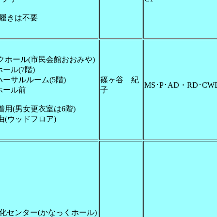
履きは不要
クホール(市民会館おおみや)
ール(7階)
ーサルルーム(5階)
篠ヶ谷 紀
MS･P･AD・RD･CW
ホール前
子
用(男女更衣室は6階)
(ウッドフロア)
化センター(かなっくホール)