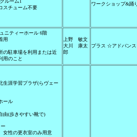
ックルーム1
ワークショップ&踊
コスチューム不要
ュニティーホール 6階
着用
上野 敏文
大川 康太
プラス ☆アドバンス
所の駐車場を利用または近
郎
利用のこと
北生涯学習プラザ(らヴェー
ホール
由(歩きやすい靴で)
ィー
女性の更衣室のみ用意