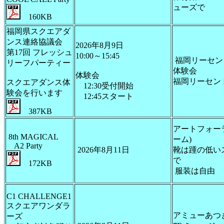
ューズで
160KB
福岡県スクエアダ
ンス連絡協議会
2026年8月9日
第17回 フレッシュ
10:00～15:45
福岡リーセン
リーフパーティー
体験会
体験会
福岡リーセン
スクエアダンス体
12:30受付開始
験会を行います
12:45スタート
387KB
アートフォー
8th MAGICAL
ーム)
A2 Party
2026年8月11日
靴は踵の低い
で
172KB
服装は自由
C1 CHALLENGE1
スクエアワンダラ
アミューあつ
ーズ