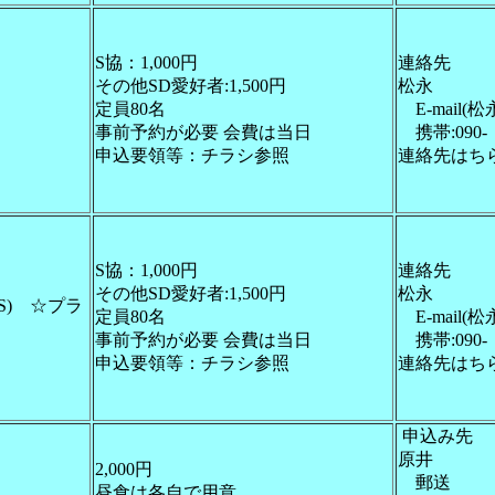
S協：1,000円
連絡先
その他SD愛好者:1,500円
松永
定員80名
E-mail(松
事前予約が必要 会費は当日
携帯:090-
申込要領等：チラシ参照
連絡先はち
S協：1,000円
連絡先
その他SD愛好者:1,500円
松永
S) ☆プラ
定員80名
E-mail(松
事前予約が必要 会費は当日
携帯:090-
申込要領等：チラシ参照
連絡先はち
申込み先
原井
2,000円
郵送
昼食は各自で用意