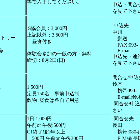
等で入手してください。
申込・問合
を見て下さ
申込先
S協会員：3,000円
中川
上記以外：3,500円
ストリー
郵送
昼食付き
FAX:093-
E-mail
会
体験会参加の一般の方：無料
申込先・連
締切：8月2日(日)
を見て下さ
問合せ/申込
鈴木
1,500円
携帯090-
プ
定員150名 事前申込制
E-mail(鈴
飲物･昼食は各自で用意
問合せ/申
さい
1日:1,000円
問合せ先
午前or 午後:500円
長田
C1終了後1年以上
携帯:080
500円 午前or 午後300円
E-Mail(長