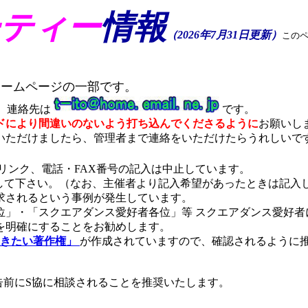
ーティー
情報
（2026年7月31日更新）
この
ホームページの一部です。
。
連絡先は
です。
ドにより間違いのないよう打ち込んでくださるように
お願いし
いただけましたら、管理者まで連絡をいただけたらうれしいで
のリンク、電話・FAX番号の記入は中止しています。
て下さい。（なお、主催者より記入希望があったときは記入し
求されるという事例が発生しています。
」・「スクエアダンス愛好者各位」等 スクエアダンス愛好者
を明確にすることをお勧めします。
おきたい著作権」
が作成されていますので、確認されるように
前にS協に相談されることを推奨いたします。