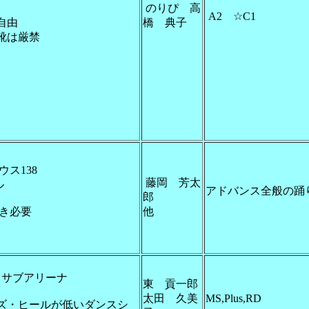
のりぴ 高
A2 ☆C1
自由
橋 典子
靴は厳禁
ウス138
藤岡 芳太
ル
アドバンス全般の踊
郎
履き必要
他
 サブアリーナ
東 貢一郎
太田 久美
MS,Plus,RD
ズ・ヒールが低いダンスシ