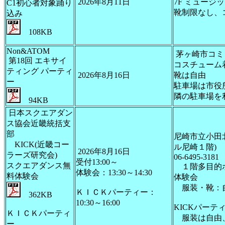
2026年8月11日
7F ミュージ
C1初心者対象踊り
靴制限なし、
込み
108KB
Non&ATOM
茅ヶ崎市コミ
第18回 エキサイ
コスチューム
ティング パーティ
2026年8月16日
靴は自由
ー
駐車場は市役
隣の駐車場を
94KB
日本スクエアダン
ス協会近畿統括支
部
尼崎市立小田
KICK(近畿コー
ル尼崎１階)
2026年8月16日
ラーズ研究会)
06-6495-3181
受付13:00～
スクエアダンス無
１階多目的
体験会：13:30～14:30
料体験会
体験会
服装・靴：自
ＫＩＣＫパーティー：
362KB
10:30～16:00
KICKパーテ
ＫＩＣＫパーティ
服装は自由、
ー