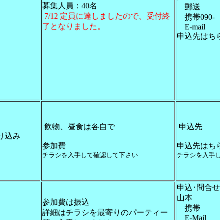
募集人員：40名
郵送
7/12 定員に達しましたので、受付終
携帯090-
了となりました。
E-mail
申込先はち
飲物、昼食は各自で
申込先
り込み
参加費
申込先はち
チラシを入手して確認して下さい
チラシを入手
申込･問合
山本
参加費は振込
携帯
詳細はチラシを最寄りのパーティー
E-Mail