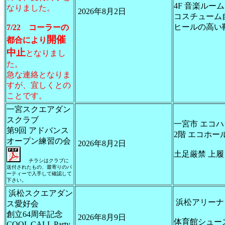
4F 音楽ルーム
なりました。
2026年8月2日
コスチューム
ヒールの高い
7/22 コーラーの
開催
都合により
中止
となりまし
た。
急な連絡となりま
すが、宜しくとの
ことです。
一宮スクエアダン
スクラブ
一宮市 エコハ
第9回 アドバンス
2階 エコホー
オープン練習の会
2026年8月2日
土足厳禁 上
チラシはクラブに
送付されたもの、最寄りのパ
ーティーで入手して確認して
下さい。
浜松スクエアダン
浜松アリーナ
ス愛好会
創立64周年記念
2026年8月9日
体育館シュー
COOL CALL Party