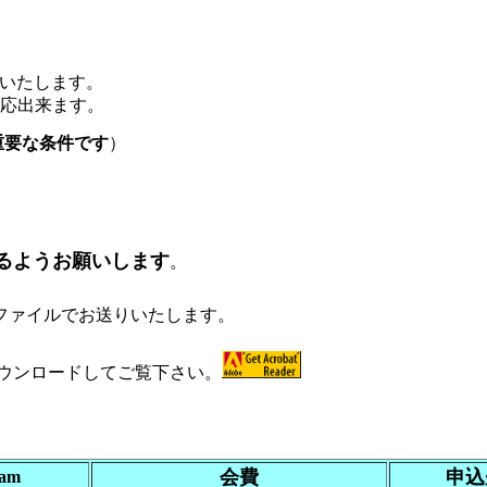
絡いたします。
対応出来ます。
重要な条件です
）
るようお願いします
。
ファイルでお送りいたします。
ウンロードしてご覧下さい。
会費
申込
ram