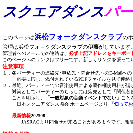
スクエアダンス
パ
浜松フォークダンスクラブ
このページは
の
管理は浜松フォ－クダンスクラブの
伊藤
がしています
管理者へのメールでの連絡は、
必ず上記アドレスをキーボー
このページへのリンクはフリーです。新しくリンクを張って
注意事項
１．各パーティーの連絡先･申込先・問合せ先へのE-Mailへ
必要に応じ、添付されているPDFファイルを見て連絡し
２．最近、パーティーでの音楽使用による著作権使用料が請
対策としてパーティーのちらしには宛先として「関係各位
ことを明示し、
「一般対象の音楽イベントでない」
こと
日本スクエアダンス協会 ホームページより
「知って
最新情報
202508
JASRACより問合せが来ることがあるようです。報告