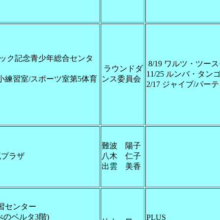
ック記念青少年総合センタ
8/19 ワルツ・ツー
ラウンドダ
11/25 ルンバ・タン
小練習室/スポーツ室第5体育
ンス委員会
2/17 ジャイブ/パー
難波 陽子
流プラザ
八木 仁子
出雲 美香
習センター
べのベルタ3階)
PLUS