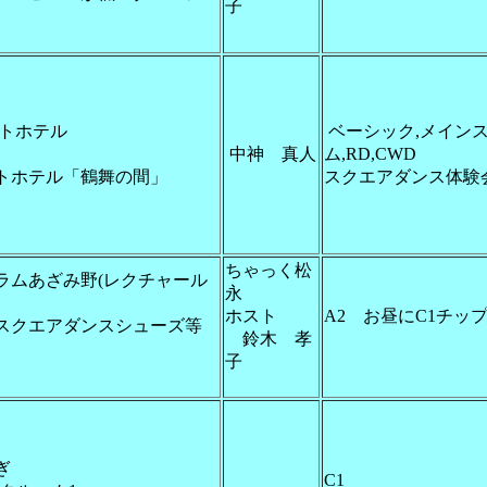
子
トホテル
ベーシック,メイン
中神 真人
ム,RD,CWD
トホテル「鶴舞の間」
スクエアダンス体験
ちゃっく松
ラムあざみ野(レクチャール
永
ホスト
A2 お昼にC1チッ
スクエアダンスシューズ等
鈴木 孝
子
ぎ
C1