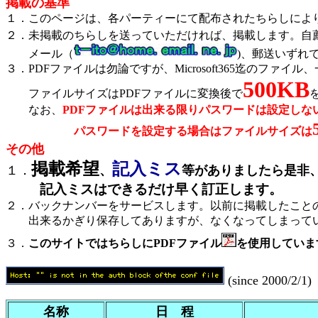
掲載の基準
１．このページは、各パーティーにて配布されたちらしによ
２．未掲載のちらしを送っていただければ、掲載します。自
メール（
)
、郵送いずれで
３．PDFファイルは勿論ですが、Microsoft365迄のフ
500KB
ファイルサイズはPDFファイルに変換後で
なお、
PDFファイルは出来る限りパスワードは設定しな
パスワードを設定する場合はファイルサイズは
その他
掲載希望
記入ミス
１．
、
等がありましたら是非
記入ミスはできるだけ早く訂正します。
２．バックナンバーをサービスします。以前に掲載したこと
出来るかぎり保存してありますが、なくなってしまってい
３．
このサイトではちらしにPDFファイル
を使用していま
(since 2000/2/1)
名称
日 程