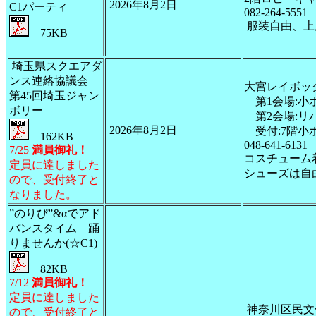
2026年8月2日
C1パーティ
082-264-5551
服装自由、上
75KB
埼玉県スクエアダ
ンス連絡協議会
大宮レイボッ
第45回埼玉ジャン
第1会場:小ホ
ボリー
第2会場:リハ
2026年8月2日
受付:7階小
162KB
048-641-6131
7/25
満員御礼！
コスチューム着
定員に達しました
シューズは自由
ので、受付終了と
なりました。
”のりぴ”&αでアド
バンスタイム 踊
りませんか(☆C1)
82KB
7/12
満員御礼！
定員に達しました
神奈川区民文
ので、受付終了と