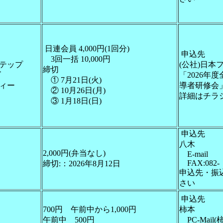
日連会員 4,000円(1回分)
申込先
3回一括 10,000円
ステップ
(公社)日本
締切
ゴ
「2026年
① 7月21日(火)
ティー
導者研修会
② 10月26日(月)
詳細はチラ
③ 1月18日(日)
申込先
八木
2,000円(弁当なし)
E-mail
FAX:082-
締切:：2026年8月12日
申込先・振
さい
申込先
700円 午前中から1,000円
柿本
午前中 500円
PC-Mail(