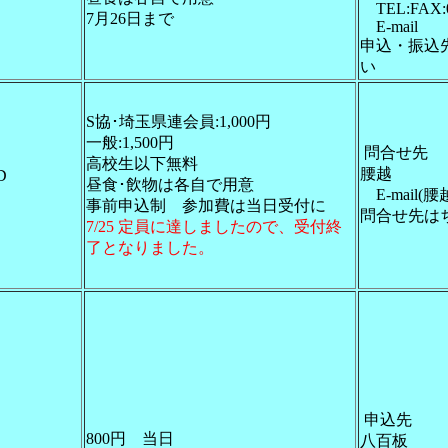
TEL:FAX:0
7月26日まで
E-mail
申込・振込
い
S協･埼玉県連会員:1,000円
一般:1,500円
問合せ先
高校生以下無料
腰越
D
昼食･飲物は各自で用意
E-mail(腰
事前申込制 参加費は当日受付に
問合せ先は
7/25 定員に達しましたので、受付終
了となりました。
申込先
800円 当日
八百板