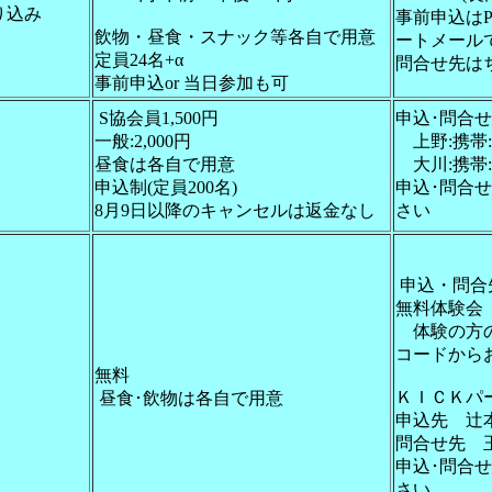
り込み
事前申込は
飲物・昼食・スナック等各自で用意
ートメール
定員24名+α
問合せ先は
事前申込or 当日参加も可
S協会員1,500円
申込･問合
一般:2,000円
上野:携帯:0
昼食は各自で用意
大川:携帯:0
申込制(定員200名)
申込･問合
8月9日以降のキャンセルは返金なし
さい
申込・問合
無料体験会
体験の方の
コードから
無料
ＫＩＣＫパ
昼食･飲物は各自で用意
申込先 辻本 
問合せ先 玉田
申込･問合
さい