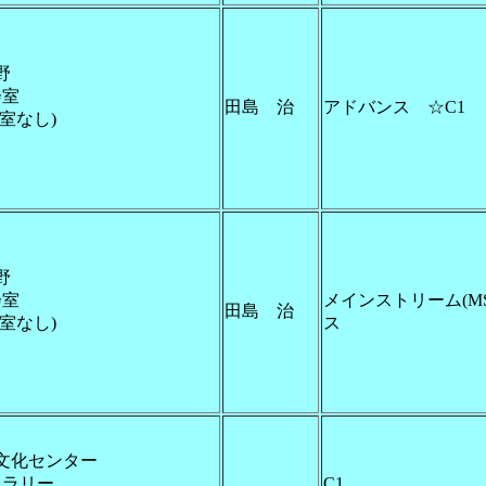
野
会室
田島 治
アドバンス ☆C1
室なし)
野
会室
メインストリーム(M
田島 治
室なし)
ス
文化センター
ャラリー
C1