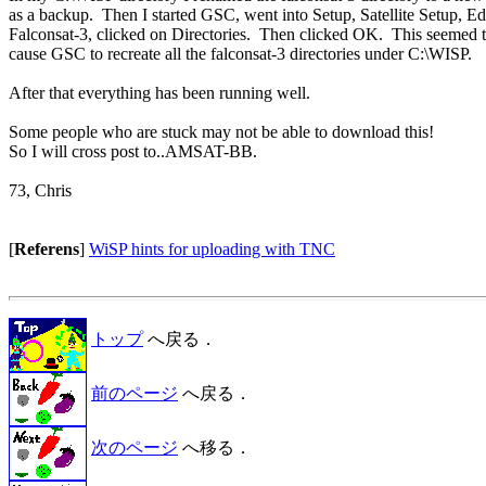
as a backup.  Then I started GSC, went into Setup, Satellite Setup, Edi
Falconsat-3, clicked on Directories.  Then clicked OK.  This seemed t
cause GSC to recreate all the falconsat-3 directories under C:\WISP.

After that everything has been running well.

Some people who are stuck may not be able to download this!

So I will cross post to..AMSAT-BB.

73, Chris

[
Referens
] 
WiSP hints for uploading with TNC
トップ
へ戻る．
前のページ
へ戻る．
次のページ
へ移る．