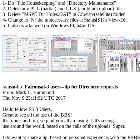
1- Do "File Housekeeping" and "Directory Maintenance".

2- Delete any PUL (partial) and ULX (could not upload) file.

3- Delete "MSPE Dir Holes.DAT" in C:\wisp\(satellite) folder.

4- Change to [N] the unnecessary files at Status[S] in View-Dir.

5- It also works well on Windows10, 64bit OS.

[amsat-bb] 
Falconsat-3 users--tip for Directory requests
From: Mark L. Hammond

Thu Nov 9 23:11:02 UTC 2017

Hello fellow FS-3 Users,

Great to see all the use of the BBS!

It's robust and fun, so glad you all are using it. It's seeing

use around the world, based on the calls of the uploads. Super.

I do want to share a tip, based on personal experience, with the PBBS.