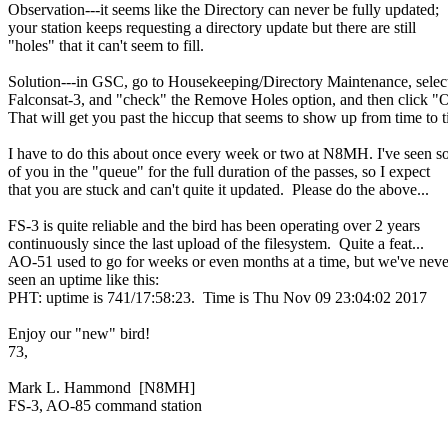
Observation---it seems like the Directory can never be fully updated;

your station keeps requesting a directory update but there are still

"holes" that it can't seem to fill.

Solution---in GSC, go to Housekeeping/Directory Maintenance, select
Falconsat-3, and "check" the Remove Holes option, and then click "O
That will get you past the hiccup that seems to show up from time to t
I have to do this about once every week or two at N8MH. I've seen s
of you in the "queue" for the full duration of the passes, so I expect

that you are stuck and can't quite it updated.  Please do the above...

FS-3 is quite reliable and the bird has been operating over 2 years

continuously since the last upload of the filesystem.  Quite a feat...

AO-51 used to go for weeks or even months at a time, but we've never
seen an uptime like this:

PHT: uptime is 741/17:58:23.  Time is Thu Nov 09 23:04:02 2017

Enjoy our "new" bird!

73,

Mark L. Hammond  [N8MH]

FS-3, AO-85 command station
