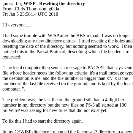
[amsat-bb] 
WISP - Resetting the directory
From: Chris Thompson, g0kla

Fri Jan 5 23:56:14 UTC 2018

Hi everyone,....

I had some trouble with WISP after the BBS reload.  I was no longer

downloading any new directory entries.  I tried resetting the holes and

resetting the date of the directory, but nothing seemed to work.  I then

noticed this in the Pacsat Protocol, describing which file headers are

requested:

"The local computer then sends a message to PACSAT that says send t
file whose header meets the following criteria: it's a mail message type.
the destination is me. and the file number is bigger than x?.  x is the

number of the last file received on the ground, and is kept by the local

computer. ".

The problem was, the last file on the ground still had a 4 digit hex

number in my directory but the new files on FS-3 all started at 100.

So WISP was asking for new fiiles that did not exist yet.

To fix this I had to start the directory again.

In my C:\WISP directory I renamed the falconsat-3 directory to a new