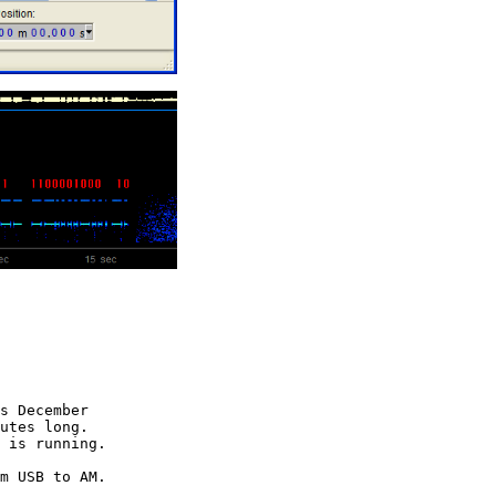
s December

utes long.

 is running.

m USB to AM.
