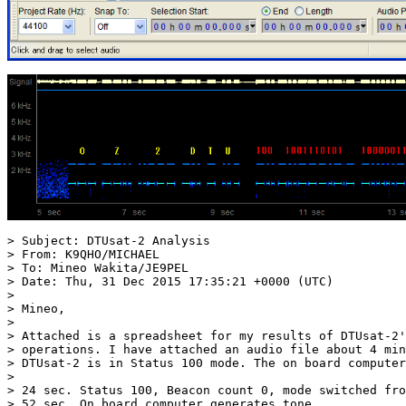
> Subject: DTUsat-2 Analysis

> From: K9QHO/MICHAEL

> To: Mineo Wakita/JE9PEL

> Date: Thu, 31 Dec 2015 17:35:21 +0000 (UTC)

> 

> Mineo, 

> 

> Attached is a spreadsheet for my results of DTUsat-2'
> operations. I have attached an audio file about 4 min
> DTUsat-2 is in Status 100 mode. The on board computer
> 

> 24 sec. Status 100, Beacon count 0, mode switched fro
> 52 sec. On board computer generates tone.
