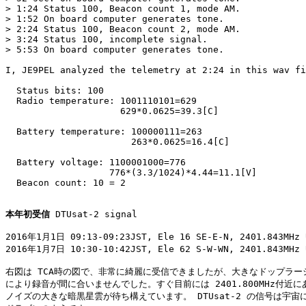
> 1:24 Status 100, Beacon count 1, mode AM.

> 1:52 On board computer generates tone.

> 2:24 Status 100, Beacon count 2, mode AM.

> 3:24 Status 100, incomplete signal.

> 5:53 On board computer generates tone.

I, JE9PEL analyzed the telemetry at 2:24 in this wav fi
  Status bits: 100

  Radio temperature: 1001110101=629

                     629*0.0625=39.3[C]

  Battery temperature: 100000111=263

                       263*0.0625=16.4[C]

  Battery voltage: 1100001000=776

                   776*(3.3/1024)*4.44=11.1[V]

  Beacon count: 10 = 2

本年初受信
 DTUsat-2 signal

2016年1月1日 09:13-09:23JST, Ele 16 SE-E-N, 2401.843MHz U
2016年1月7日 10:30-10:42JST, Ele 62 S-W-WN, 2401.843MHz U
右図は TCA時の図で、非常に綺麗に受信できましたが、大きなドップラーシ
により録音が間に合いませんでした。すぐ目前には 2401.800MHz付近に
ノイズの大きな暗黒星雲が待ち構えています。 DTUsat-2 の信号は宇宙に