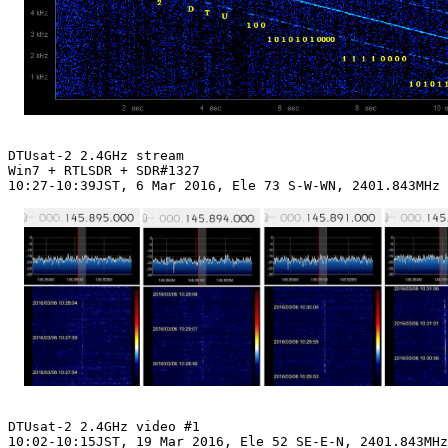
DTUsat-2 2.4GHz stream

Win7 + RTLSDR + SDR#1327

10:27-10:39JST, 6 Mar 2016, Ele 73 S-W-WN, 2401.843MHz 
DTUsat-2 2.4GHz video #1

10:02-10:15JST, 19 Mar 2016, Ele 52 SE-E-N, 2401.843MHz