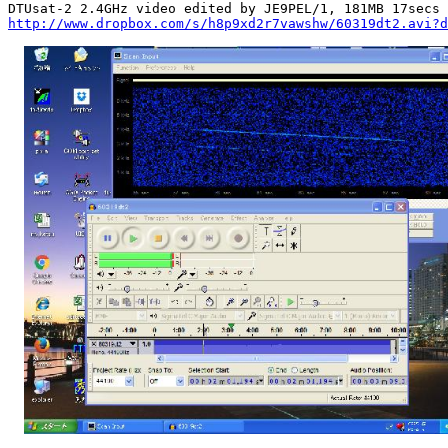
http://www.dropbox.com/s/h8p9xd2r7vawshw/60319dt2.avi?d