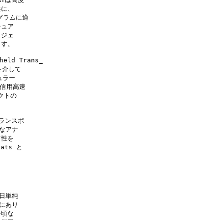
に、

グラムに適

ュア

ジェ

す。

ld Trans_

介して

ラー

信用高速

トの



ランスポ

なアナ

性を

ts と

日単純

にあり

頃な
