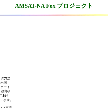
AMSAT-NA Fox プロジェクト
の方法

米国

ボーイ

教育や

上げ

います。

Tは高度
