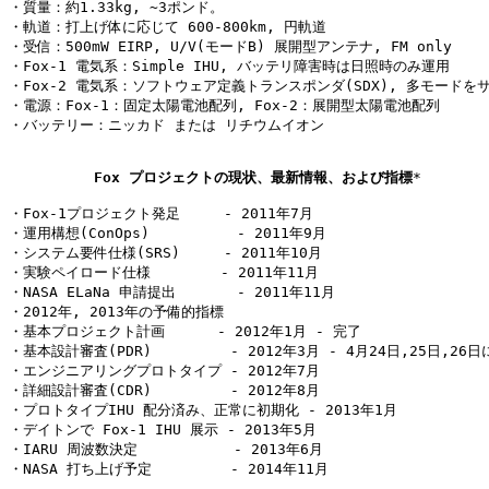
・質量：約1.33kg, ~3ポンド。

・軌道：打上げ体に応じて 600-800km, 円軌道

・受信：500mW EIRP, U/V(モードB) 展開型アンテナ, FM only

・Fox-1 電気系：Simple IHU, バッテリ障害時は日照時のみ運用

・Fox-2 電気系：ソフトウェア定義トランスポンダ(SDX), 多モードをサ
・電源：Fox-1：固定太陽電池配列, Fox-2：展開型太陽電池配列

・バッテリー：ニッカド または リチウムイオン

Fox プロジェクトの現状、最新情報、および指標
*

・Fox-1プロジェクト発足     - 2011年7月

・運用構想(ConOps)          - 2011年9月

・システム要件仕様(SRS)     - 2011年10月

・実験ペイロード仕様        - 2011年11月

・NASA ELaNa 申請提出       - 2011年11月

・2012年, 2013年の予備的指標

・基本プロジェクト計画      - 2012年1月 - 完了

・基本設計審査(PDR)         - 2012年3月 - 4月24日,25日,26日
・エンジニアリングプロトタイプ - 2012年7月

・詳細設計審査(CDR)         - 2012年8月

・プロトタイプIHU 配分済み、正常に初期化 - 2013年1月

・デイトンで Fox-1 IHU 展示 - 2013年5月

・IARU 周波数決定           - 2013年6月

・NASA 打ち上げ予定         - 2014年11月
