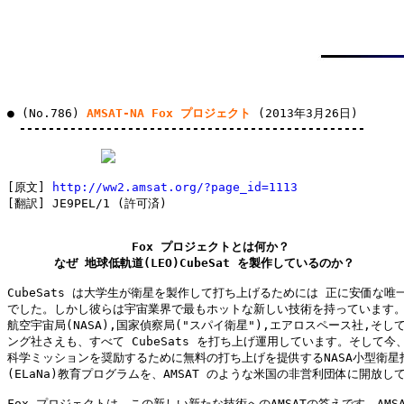
● (No.786) 
AMSAT-NA Fox プロジェクト
 (2013年3月26日)

------------------------------------------------
[原文] 
http://ww2.amsat.org/?page_id=1113
[翻訳] JE9PEL/1 (許可済)

Fox プロジェクトとは何か？

　　　　なぜ 地球低軌道(LEO)CubeSat を製作しているのか？
CubeSats は大学生が衛星を製作して打ち上げるためには 正に安価な唯一
でした。しかし彼らは宇宙業界で最もホットな新しい技術を持っています。
航空宇宙局(NASA),国家偵察局("スパイ衛星"),エアロスペース社,そして
ング社さえも、すべて CubeSats を打ち上げ運用しています。そして今、
科学ミッションを奨励するために無料の打ち上げを提供するNASA小型衛星打
(ELaNa)教育プログラムを、AMSAT のような米国の非営利団体に開放して
Fox プロジェクトは、この新しい新たな技術へのAMSATの答えです。AMSA