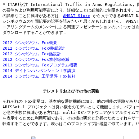
* ITAR(訳注 International Traffic in Arms Regulation
の要件および利用可能宇宙により、詳細なことは必然的に制限されます。こ
の詳細なことに興味がある方は、
AMSAT Store
 から入手できるAMSAT-N
シンポジウムの年間紀要の記事を読みたいと思うかもしれません。 AMSAT
ニアリングチームのメンバーによる関連プレゼンテーションのいくつかは次
ダウンロードすることができます：

2012 シンポジウム Fox概要
2012 シンポジウム Fox機械設計
2012 シンポジウム Fox熱設計
2012 シンポジウム Fox放射線軽減
2013 シンポジウム Foxプログラム概要
2014 デイトンハムベンション工学講演
2014 シンポジウム 工学講評 Fox抜粋
テレメトリおよびその他の実験
それぞれの Fox衛星は、基本的な通信機能に加え、他の機能の実験がありま
ARISSat-1 プロジェクトは良い概念のモデルとして機能します。パフォー
と他の実験に興味がある方には、multi-OSソフトウェアがリアルタイムで
を表示するために利用可能であり、その後の研究と分析のためにそれをサー
転送することができます。表示はこのプロトタイプ計器盤に似ています。(補