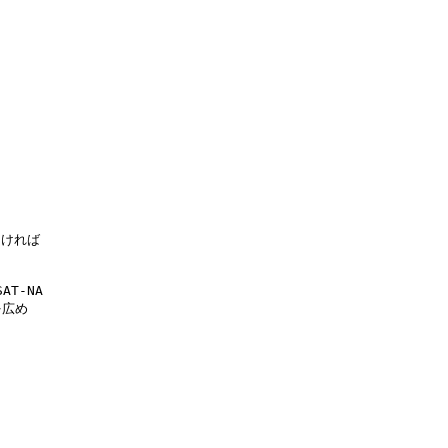
ければ

-NA

広め
