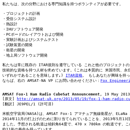
私たちは、次の分野における専門知識を持つボランティアが必要です。

・プロジェクトの計画

・受信システム設計

・熱設計

・IHUソフトウェア開発

・PCボードのレイアウトおよび開発

・実験計画およびシステムテスト

・試験装置の開発

・衛星の開発

・地上局ソフトウェア開発

私たちは常に既存の ITAR規則を遵守している これと他のプロジェクトの
技術的な資格を持つ人材を求めています。(これは本質的に 米国市民、永住
いずれかであることを意味します｡) 
ITAR資格
。 もしあなたが興味を持っ
ならば、右の AMSAT-NA VP にお問い合わせください：
Fox Engineer
AMSAT Fox-1 Ham Radio CubeSat Announcement
, 19 May 2013

[原文] 
http://amsat-uk.org/2013/05/19/fox-1-ham-radio-c
[翻訳] JE9PEL/1 (許可済)

米航空宇宙局(NASA)は、AMSAT Fox-1 アマチュア無線衛星が、ELaNa X
2014年11月の打上げのために割り当てられていることを、2013年5月13日
ました。予想される軌道は傾斜角64度で、470 x 780km の軌道です。こ
約11年の寿命を持っています。
