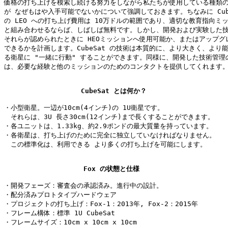
価格の打ち上げを模索し続ける努力をしながら私たちが使用している種類の
が なぜもはや入手可能でないかについて強調しておきます。ちなみに CubeS
の LEO への打ち上げ費用は 10万ドルの範囲であり、適切な教育指向ミッ
と組み合わせるならば、しばしば無料です。しかし、開発および実験した技
それらが認められたときに HEOミッションへ使用可能か、またはアップグレ
できるかを計画します。CubeSat の技術は本質的に、より大きく、より能
る衛星に "一緒に行動" することができます。同様に、開発した技術管理の
は、必要な経験と他のミッションのためのコンタクトを提供してくれます。
CubeSat とは何か？
・小型衛星。一辺が10cm(4インチ)の 1U衛星です。

　それらは、3U 長さ30cm(12インチ)まで長くすることができます。

・各ユニットは、1.33kg、約2.9ポンドの最大質量を持っています。

・各衛星は、打ち上げのために完全に独立していなければなりません。

　この標準化は、利用できる より多くの打ち上げを可能にします。

Fox の状態と仕様
・開発フェーズ：審査会の承認済み。進行中の設計。

・配分済みプロトタイプハードウェア

・プロジェクトの打ち上げ：Fox-1：2013年, Fox-2：2015年

・フレーム構体：標準 1U CubeSat

・フレームサイズ：10cm x 10cm x 10cm
