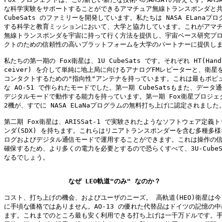
な科学実験をサポートすることができるアマチュア無線トランスポンダと共
CubeSats のファミリーを開発しています。私たちは NASA ELanaプロ
する科学と教育ミッションにおいて、大学と協力しています。これがアマチ
無線トランスポンダを宇宙に持って行く方法を提供し、宇宙ベース研究プロ
クトのための信頼性の高いプラットフォームを大学のパートナーに提供しま
私たちの第一期の Fox衛星は、1U CubeSats です。それぞれ HT(Handhe
ceiver) を介して単純に地上局に向けるアナログFMレピーターと、衛星を
コンタクトするための"指向性"アンテナを持っています。これは最もポピュ
な AO-51 で作られたモードでした。第一期 CubeSatsもまた、データ通
デジタルモードで動作する能力を持っています。第一期 Fox衛星プロジェク
2機が、すでに NASA ELaNaプログラムの無料打ち上げに認定されました。
第二期 Fox衛星は、ARISSat-1 で実験されたようなソフトウェア定義ト
ンダ(SDX) を持ちます。これらはリニアトランスポンダーを含む多種多様
ログおよびデジタル通信モードで運用することができます。これは操作の信
確保するため、より多くの電力を必要とするので恐らくすべて、3U-CubeSa
なるでしょう。

なぜ LEO軌道"のみ" なのか？
コスト、打ち上げの機会、およびユーザのニーズ。 高軌道(HEO)衛星は今
に手頃な価格ではありません。AO-13 の優れた代替品はドイツの記憶の中
ます。これまでのところ最も安く利用できる打ち上げは一千万ドルです。手