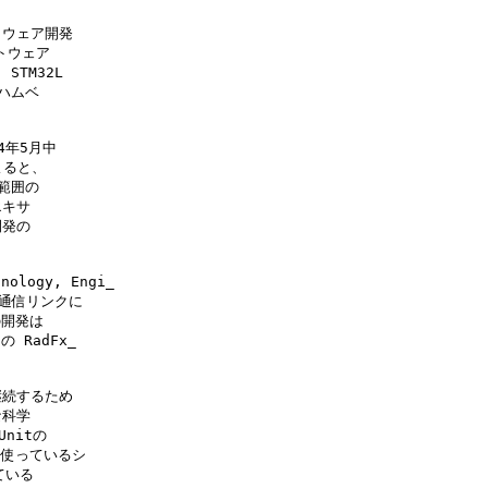
トウェア開発

トウェア

TM32L

ハムベ

年5月中

ると、

範囲の

キサ

発の

ology, Engi_

い通信リンクに

開発は

RadFx_

継続するため

科学

itの

 を使っているシ

いる
