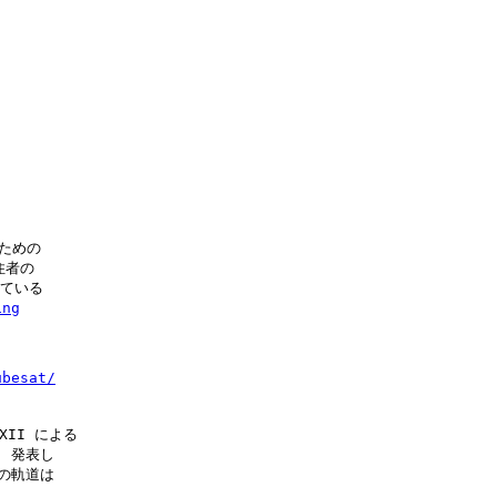
ための

者の

ている

ing
ubesat/
II による

 発表し

の軌道は
