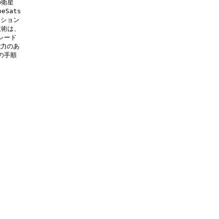
衛星

ats

ション

術は、

ード

力のあ

手順


