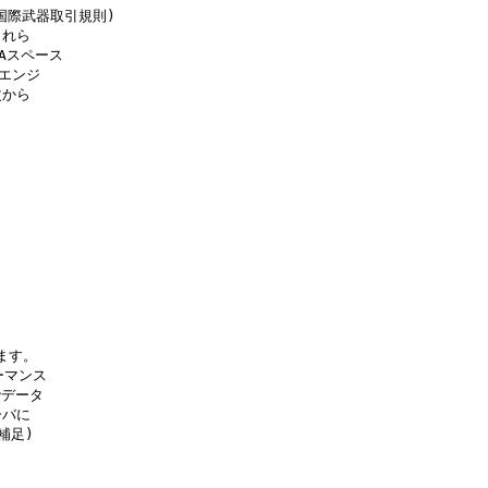
s, 国際武器取引規則)

れら

Aスペース

エンジ

から

す。

マンス

データ

バに

足)
