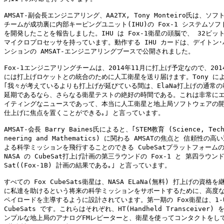
AMSAT-副会長エンジニアリング、AA2TX, Tony Monteiro氏は、ソフ
チームが成功裏に内部キーピングユニット(IHU)の Fox-1 システムソフ
を開発したことを報告しました。IHU は Fox-1衛星の頭脳で、 32ビット S
マイクロプロセッサを持っています。動作する IHU カードは、デイトン･
ンションの AMSAT-エンジニアリングブースで公開されました。

Fox-1エンジニアリングチームは、2014年11月に打上げ予定なので、2014
には打上げロケットとの統合のために人工衛星を送り届けます。Tony によ
｢我々が考えているよりも打上げが延びている間は、ElaNa打上げの通常の
延期であるなら、さらなる衛星テストの絶好の時間である。これは非常にエ
イティングなニュースであって、本当に人工衛星と地上局ソフトウェアの開
仕上げに焦点を置くことができる｡｣ と言っています。

AMSAT-会長 Barry Baines氏によると、｢STEM教育 (Science, Techn
neering and Mathematics) に関わる AMSATの焦点と 信頼性の高
よる科学ミッションを飛行することのできる CubeSatプラットフォームの
NASA の CubeSat打上げ計画の第三ラウンドの Fox-1 と 第四ラウンドの 
Sat((Fox-1B) 計画の結果である｡｣ と言っています。

すべての Fox CubeSats衛星は、NASA ELaNa(無料) 打上げの資格を
に私達を助けるという将来の科学ミッションをサポートするために、高度な
ペイロードを主導するように設計されています。第一期の Fox衛星は、1-Un
CubeSats です。これらはそれぞれ、HT(Handheld Transceiver)
ンプルな地上局のアナログFMレピーターと、衛星を使ってコンタクトをして