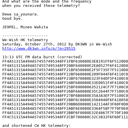
And what are the mode and the frequency

when you received these telemetry?

Dewa sa_younara.

Good bye.

JE9PEL, Mineo Wakita

--------------------

We-Wish HK telemetry

http://www.dk3wn.info/p/?p=29515
13:13 UTC FM data burst (corrected)

FF4A51315A494A574557495348FF1FBF630080E3E8191FF6F5120D0
FF4A51315A494A574557495348FF20BF640080E2EA0527F6F4120D0
FF4A51315A494A574557495348FF21BF650080E2F5F735F7F5110D0
FF4A51315A494A574557495348FF22BF660080E209F044F6F4110C0
FF4A51315A494A574557495348FF23BF670080E323F44DF5F4100C0
FF4A51315A494A574557495348FF24BF680080E33E0051F4F4100C0
FF4A51315A494A574557495348FF25BF6900806352124CF7F7100C0
FF4A51315A494A574557495348FF26BF6A0080E35C2644F7F7100C0
FF4A51315A494A574557495348FF27BF6B0080E35A3A3EF7F5100C0
FF4A51314A494A574557495348FF28BF6C0080E3504940F6F410050
FF4A51315A494E574557495348FF29BB6D0080E142114AF3F60F0D0
FF4A51315A484A574557495348FF2ABF6E0080E3364F58F7F70F0E0
FF4A51315A494A574557495348FF2BBF6F0080E32E4867F7F70F100
FF4C51315A494A574557495348FF2CBF700080C32C3832F6F60F111
and shortened CW HK telemetry:
