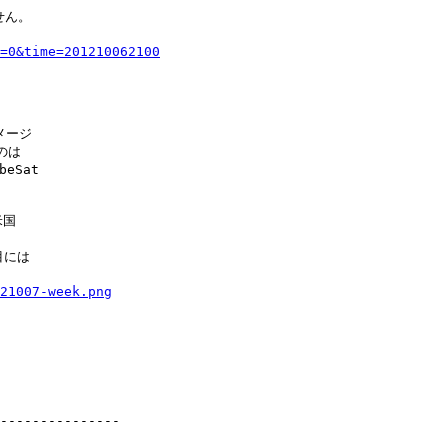
ん。

=0&time=201210062100
ージ

は

Sat

国

には

21007-week.png
---------------
