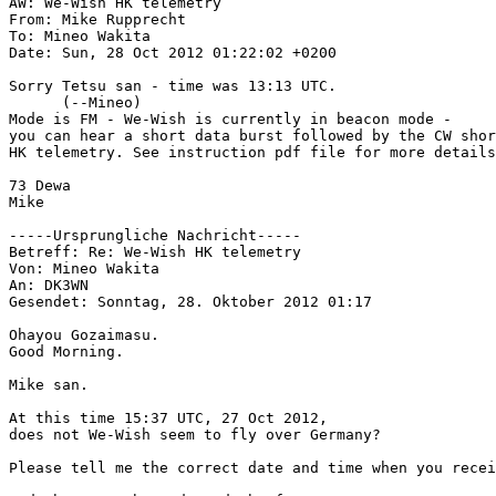
AW: We-Wish HK telemetry

From: Mike Rupprecht

To: Mineo Wakita

Date: Sun, 28 Oct 2012 01:22:02 +0200

Sorry Tetsu san - time was 13:13 UTC.

      (--Mineo)

Mode is FM - We-Wish is currently in beacon mode -

you can hear a short data burst followed by the CW shor
HK telemetry. See instruction pdf file for more details
73 Dewa

Mike

-----Ursprungliche Nachricht-----

Betreff: Re: We-Wish HK telemetry

Von: Mineo Wakita

An: DK3WN

Gesendet: Sonntag, 28. Oktober 2012 01:17

Ohayou Gozaimasu.

Good Morning.

Mike san.

At this time 15:37 UTC, 27 Oct 2012,

does not We-Wish seem to fly over Germany?

Please tell me the correct date and time when you recei