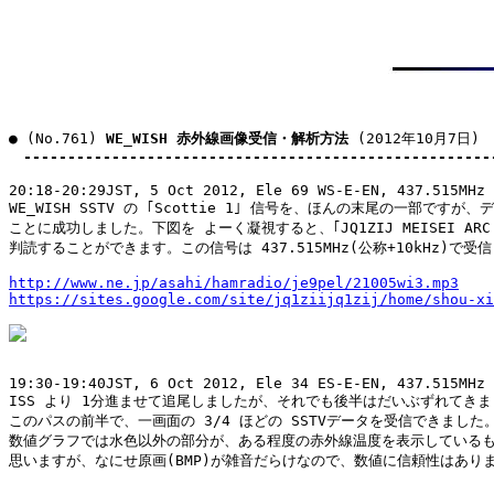
● (No.761) 
WE_WISH 赤外線画像受信・解析方法
 (2012年10月7日)

-----------------------------------------------------
20:18-20:29JST, 5 Oct 2012, Ele 69 WS-E-EN, 437.515MHz

WE_WISH SSTV の ｢Scottie 1｣ 信号を、ほんの末尾の一部ですが、
ことに成功しました。下図を よーく凝視すると、｢JQ1ZIJ MEISEI ARC 2
判読することができます。この信号は 437.515MHz(公称+10kHz)で受信
http://www.ne.jp/asahi/hamradio/je9pel/21005wi3.mp3
https://sites.google.com/site/jq1ziijq1zij/home/shou-xi
19:30-19:40JST, 6 Oct 2012, Ele 34 ES-E-EN, 437.515MHz 
ISS より 1分進ませて追尾しましたが、それでも後半はだいぶずれてきま
このパスの前半で、一画面の 3/4 ほどの SSTVデータを受信できました。
数値グラフでは水色以外の部分が、ある程度の赤外線温度を表示しているも
思いますが、なにせ原画(BMP)が雑音だらけなので、数値に信頼性はありま