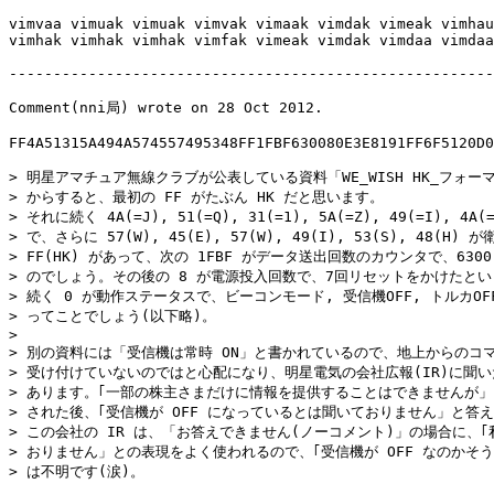
vimvaa vimuak vimuak vimvak vimaak vimdak vimeak vimhau

vimhak vimhak vimhak vimfak vimeak vimdak vimdaa vimdaa

-------------------------------------------------------
Comment(nni局) wrote on 28 Oct 2012.

FF4A51315A494A574557495348FF1FBF630080E3E8191FF6F5120D0
> 明星アマチュア無線クラブが公表している資料「WE_WISH HK_フォーマ
> からすると、最初の FF がたぶん HK だと思います。

> それに続く 4A(=J), 51(=Q), 31(=1), 5A(=Z), 49(=I), 4
> で、さらに 57(W), 45(E), 57(W), 49(I), 53(S), 48(H) 
> FF(HK) があって、次の 1FBF がデータ送出回数のカウンタで、6300
> のでしょう。その後の 8 が電源投入回数で、7回リセットをかけたとい
> 続く 0 が動作ステータスで、ビーコンモード, 受信機OFF, トルカOFF,
> ってことでしょう(以下略)。

> 

> 別の資料には「受信機は常時 ON」と書かれているので、地上からのコマ
> 受け付けていないのではと心配になり、明星電気の会社広報(IR)に聞い
> あります。｢一部の株主さまだけに情報を提供することはできませんが」
> された後、｢受信機が OFF になっているとは聞いておりません」と答え
> この会社の IR は、「お答えできません(ノーコメント)」の場合に、｢
> おりません」との表現をよく使われるので、｢受信機が OFF なのかそう
> は不明です(涙)。
