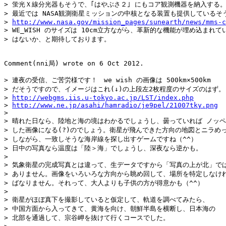
> 蛍光Ｘ線分光器もそうで、｢はやぶさ２｣ にもコア観測機器を納入する。
> 最近では NASA観測衛星ミッションの中核となる装置も提供しているそう
> 
http://www.nasa.gov/mission_pages/sunearth/news/mms-c
> WE_WISH のサイズは 10cm立方ながら、革新的な機能が埋め込まれてい
> はないか、と期待しております。

Comment(nni局) wrote on 6 Oct 2012.

> 連夜の受信、ご苦労様です！　we wish の画像は 500km×500km

> だそうですので、イメージはこれ(↓)の上段左2枚程度のサイズのはず。

> 
http://webgms.iis.u-tokyo.ac.jp/LST/index.php
> 
http://www.ne.jp/asahi/hamradio/je9pel/21007tky.png
> 

> 晴れた日なら、陸地と海の境はわかるでしょうし、曇っていれば ノッペ
> した画像になる(?)のでしょう。衛星が飛んできた方向の地図とニラめっ
> しながら、一致しそうな海岸線を探し出すゲームですね（^^）

> 日中の写真なら温度は「陸＞海」でしょうし、深夜なら逆かも。

> 

> 気象衛星の完成写真とは違って、生データですから「写真の上が北」では
> ありません。画像をいろいろな方向から眺め回して、場所を特定しなけれ
> ばなりません。それって、大人よりも子供の方が得意かも（^^）

> 

> 衛星がほぼ真下を撮影していると仮定して、軌道を調べてみたら、

> 中国方面から入ってきて、黄海を向け、朝鮮半島を横断し、日本海の

> 北部を通過して、宗谷岬を抜けて行くコースでした。
