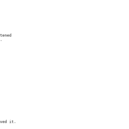
tened

.

ved it.
