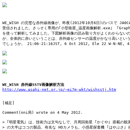
WE_WISH の完璧な赤外線画像が、昨夜(2012年10月6日)のパスで JA0C
受信されました。さっそく専用の｢小型衛星_温度画像解析.exe｣  ｢GraphR.
を使って解析してみました。下図解析画像の読み取り方がよくわからないの
が、全体的に赤いということは、赤外線センサーの温度がかなり高いという
でしょうか。 21:06-21:16JST, 6 Oct 2012, Ele 22 W-N-NE, 43
WE_WISH 赤外線SSTV画像解析方法
http://www.asahi-net.or.jp/~ei7m-wkt/wishsstj.htm
[補足]

Comment(nni局) wrote on 4 May 2012.

> ｢明星電気｣ は、技術力は文句なしで、月周回衛星 ｢かぐや｣ 搭載の観測
> の大半はココの製品、有名な HDカメラも。小惑星探査機 ｢はやぶさ｣ 搭