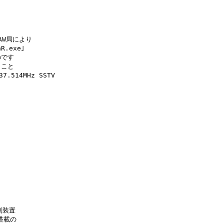
AW局により

exe｣ 

です

こと

7.514MHz SSTV

装置

載の
