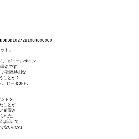
---------------------

D0D0D10272B1004000000

ット」

A(=J) がコールサイン

が衛星名です。

 が衛星時刻な

うことか？

 ヒータOFF,

ンドを

たことが

と前置き

られた。

私は聞いて

でないのか｣
