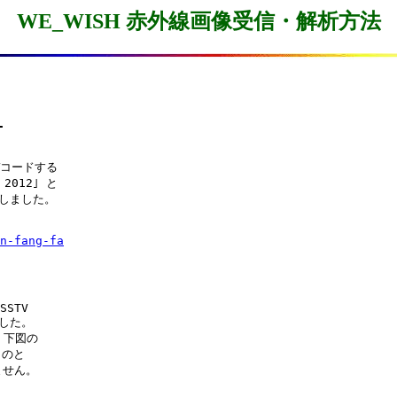
WE_WISH 赤外線画像受信・解析方法
-
デコードする

012｣ と

しました。

n-fang-fa
SSTV

した。

下図の

のと

せん。
