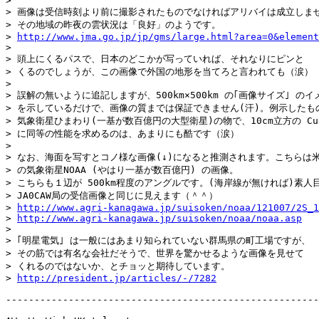
> 

> 画像は受信時刻より前に撮影されたものでなければアリバイは成立しませ
> その地域の昨夜の雲状況は「良好」のようです。

> 
http://www.jma.go.jp/jp/gms/large.html?area=0&element
> 

> 頭上にくるパスで、日本のどこかが写っていれば、それなりにピンと

> くるのでしょうが、この画像で外国の地形を当てろと言われても（涙）

> 

> 誤解の無いように追記しますが、500km×500km の｢画像サイズ｣ のイメ
> を示しているだけで、画像の質までは保証できません(汗)。例示したもの
> 気象衛星ひまわり(一基が数百億円の大型衛星)の物で、10cm立方の Cube
> に同等の性能を求めるのは、あまりにも酷です（涙）

> 

> なお、海面を写すとコノ様な画像(↓)になると推測されます。こちらは米
> の気象衛星NOAA (やはり一基が数百億円) の画像。

> こちらも１辺が 500km程度のアングルです。(海岸線が無ければ)素人目
> JA0CAW局の受信画像と同じに見えます（＾＾）

> 
http://www.agri-kanagawa.jp/suisoken/noaa/121007/2S_1
> 
http://www.agri-kanagawa.jp/suisoken/noaa/noaa.asp
> 

> ｢明星電気｣ は一般にはあまり知られていない群馬県の町工場ですが、

> その筋では有名な会社だそうで、世界を驚かせるような画像を見せて

> くれるのではないか、とチョッと期待しています。

> 
http://president.jp/articles/-/7282
-------------------------------------------------------