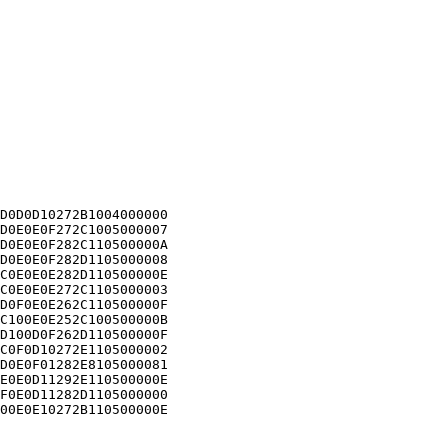
D0D0D10272B1004000000

D0E0E0F272C1005000007

D0E0E0F282C110500000A

D0E0E0F282D1105000008

C0E0E0E282D110500000E

C0E0E0E272C1105000003

D0F0E0E262C110500000F

C100E0E252C100500000B

D100D0F262D110500000F

C0F0D10272E1105000002

D0E0F01282E8105000081

E0E0D11292E110500000E

F0E0D11282D1105000000

00E0E10272B110500000E
