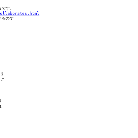


です。

ollaborates.html
るので

リ

こ




