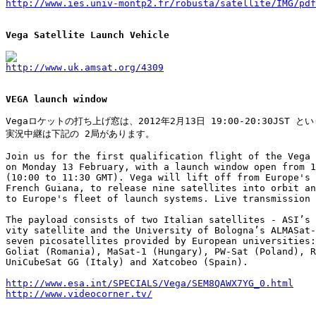
http://www.ies.univ-montp2.fr/robusta/satellite/IMG/pdf
Vega Satellite Launch Vehicle
http://www.uk.amsat.org/4309
VEGA launch window
Vegaロケットの打ち上げ窓は、2012年2月13日 19:00-20:30JST と
実況中継は下記の 2局があります。

Join us for the first qualification flight of the Vega 
on Monday 13 February, with a launch window open from 1
(10:00 to 11:30 GMT). Vega will lift off from Europe's 
French Guiana, to release nine satellites into orbit an
to Europe's fleet of launch systems. Live transmission 
The payload consists of two Italian satellites - ASI’s 
vity satellite and the University of Bologna’s ALMASat-
seven picosatellites provided by European universities:
Goliat (Romania), MaSat-1 (Hungary), PW-Sat (Poland), R
UniCubeSat GG (Italy) and Xatcobeo (Spain).

http://www.esa.int/SPECIALS/Vega/SEM8QAWX7YG_0.html
http://www.videocorner.tv/