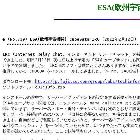
ESA(欧州宇宙機
● (No.739) 
ESA(欧州宇宙機関) CubeSats IRC
 (2012年2月12日)

-----------------------------------------------------
IRC
 (Internet Relay Chat, インターネット･リレー･チャット）の
できました。明日2月13日 夜に打ち上げ予定の ESAキューブサットにも関
いるので奮闘しました。 IRC用のソフトは世にたくさんありますが、JA0CA
推奨している CHOCOA をインストールしてみました。(>Tnx. JA0CAW)

ダウンロード先：
http://jp.fujitsu.com/group/labs/techinfo/
ソフトファイル：c32j10f5.zip

インストールの途中で、サーバーとクライアントの設定をする必要がありま
ESAキューブサット関連では、ニックネームを name_callsign とする
聞いています。サーバー名・ポート番号・チャンネル名は次のとおりに設定
す。サーバー接続のためのパスワードは特に必要ないので、空欄のままにし
きます。自局がどこで奮闘していたかというと、サーバー名のアドレスの最
余計なスラッシュ, / を一つ付けていたために、いつまでたっても接続でき
状況が続いていたのでした。ここで数時間もロスしてしまいました。
