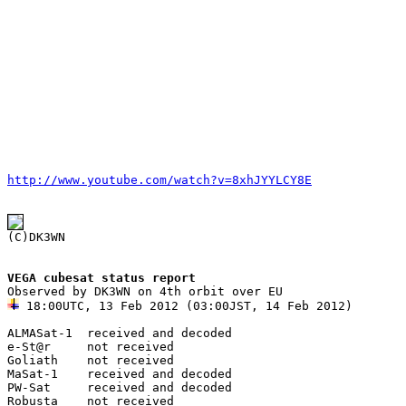
http://www.youtube.com/watch?v=8xhJYYLCY8E
VEGA cubesat status report
 18:00UTC, 13 Feb 2012 (03:00JST, 14 Feb 2012)

ALMASat-1  received and decoded

e-St@r     not received

Goliath    not received

MaSat-1    received and decoded

PW-Sat     received and decoded

Robusta    not received
