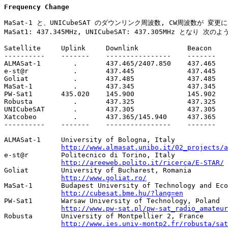
Frequency Change
MaSat-1 と、UNICubeSAT のダウンリンク周波数, CW周波数が 変更
MaSat1: 437.345MHz, UNICubeSAT: 437.305MHz となり 次
Satellite     Uplink     Downlink            Beacon    
----------    -------    ----------------    -------   
ALMASat-1        .       437.465/2407.850    437.465   
e-st@r           .       437.445             437.445   
Goliat           .       437.485             437.485   
MaSat-1          .       437.345             437.345   
PW-Sat1       435.020    145.900             145.902   
Robusta          .       437.325             437.325   
UNICubeSAT       .       437.305             437.305   
Xatcobeo         .       437.365/145.940     437.365   
----------    -------    ----------------    -------   
ALMASat-1     University of Bologna, Italy

http://www.almasat.unibo.it/02_projects/a
e-st@r        Politecnico di Torino, Italy

http://areeweb.polito.it/ricerca/E-STAR/
Goliat        University of Bucharest, Romania

http://www.goliat.ro/
MaSat-1       Budapest University of Technology and Eco
http://cubesat.bme.hu/?lang=en
PW-Sat1       Warsaw University of Technology, Poland

http://www.pw-sat.pl/pw-sat_radio_amateur
Robusta       University of Montpellier 2, France

http://www.ies.univ-montp2.fr/robusta/sat