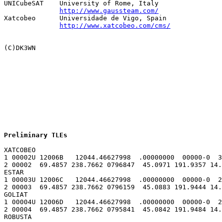
UNICubeSAT    University of Rome, Italy

http://www.gaussteam.com/
Xatcobeo      Universidade de Vigo, Spain

http://www.xatcobeo.com/cms/
Preliminary TLEs
XATCOBEO

1 00002U 12006B   12044.46627998  .00000000  00000-0  3
2 00002  69.4857 238.7662 0796847  45.0971 191.9357 14.
ESTAR

1 00003U 12006C   12044.46627998  .00000000  00000-0  2
2 00003  69.4857 238.7662 0796159  45.0883 191.9444 14.
GOLIAT

1 00004U 12006D   12044.46627998  .00000000  00000-0  2
2 00004  69.4857 238.7662 0795841  45.0842 191.9484 14.
ROBUSTA
