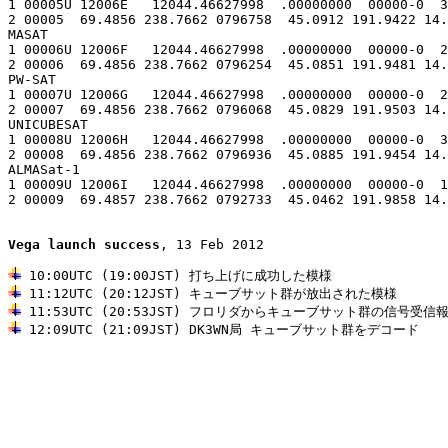
1 00005U 12006E   12044.46627998  .00000000  00000-0  3
2 00005  69.4856 238.7662 0796758  45.0912 191.9422 14.
MASAT

1 00006U 12006F   12044.46627998  .00000000  00000-0  2
2 00006  69.4856 238.7662 0796254  45.0851 191.9481 14.
PW-SAT

1 00007U 12006G   12044.46627998  .00000000  00000-0  2
2 00007  69.4856 238.7662 0796068  45.0829 191.9503 14.
UNICUBESAT

1 00008U 12006H   12044.46627998  .00000000  00000-0  3
2 00008  69.4856 238.7662 0796936  45.0885 191.9454 14.
ALMASat-1

1 00009U 12006I   12044.46627998  .00000000  00000-0  1
2 00009  69.4857 238.7662 0792733  45.0462 191.9858 14.
Vega launch success
, 13 Feb 2012

 12:09UTC (21:09JST) DK3WN局 キューブサット群をデコード
