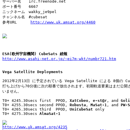
サーバー名　　irc.freenode.net

ポート番号　　6667

ニックネーム　wakky_je9pel

チャンネル名　#cubesat

参考URL 　　　
http://www.uk.amsat.org/4460
ESA(欧州宇宙機関) CubeSats 続報
http://www.asahi-net.or.jp/~ei7m-wkt/numbr721.htm
Vega Satellite Deployments
2012年2月13日 に予定されている Vega Satellite による 8個の Cub
打ち上げから70分後に次の順番で放出されます。初期軌道要素はまだ公開さ
いません。

T0+ 4245.30secs first  PPOD, 
XatCobeo
, 
e-st@r
, and 
Goli
T0+ 4255.30secs second PPOD, 
Robusta
, 
MaSat-1
, and 
PW-S
T0+ 4265.30secs third  PPOD, 
UniCubeSat
 only

T0+ 4275.30secs 
AlmaSat-1
http://www.uk.amsat.org/4235