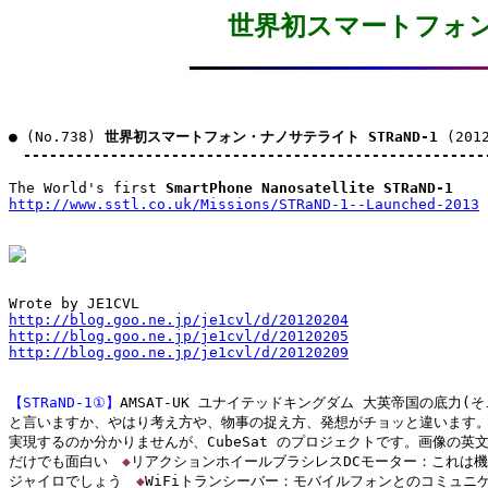
世界初スマートフォン・
● (No.738) 
世界初スマートフォン・ナノサテライト STRaND-1
 (201
-----------------------------------------------------
The World's first 
SmartPhone Nanosatellite STRaND-1
http://www.sstl.co.uk/Missions/STRaND-1--Launched-2013
http://blog.goo.ne.jp/je1cvl/d/20120204
http://blog.goo.ne.jp/je1cvl/d/20120205
http://blog.goo.ne.jp/je1cvl/d/20120209
【STRaND-1①】
AMSAT-UK ユナイテッドキングダム 大英帝国の底力(そ
と言いますか、やはり考え方や、物事の捉え方、発想がチョッと違います。
実現するのか分かりませんが、CubeSat のプロジェクトです。画像の英文
だけでも面白い　
◆
リアクションホイールブラシレスDCモーター：これは機
ジャイロでしょう　
◆
WiFiトランシーバー：モバイルフォンとのコミュニケ