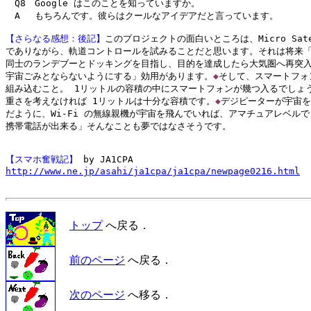
　Q8　Google はこのことを知っていますか。

　A 　もちろんです。彼らはクールなアイデアだと言っています。

【さらなる感想：後記】
このプロジェクトの面白いところは、Micro Satel
でありながら、軌道コントロールを試みることだと思います。それは将来「
同士のランデブーとドッキングを目指し、目的を達成したら大気圏へ再突入
宇宙ごみとならないようにする」効用があります。
◆
そして、スマートフォン
組み込むこと。 1リットルの容積の中にスマートフォンが幾つ入るでしょう
重さを考えなければ 1リットルは十分な容積です。
◆
デジピーターが宇宙を
だように、Wi-Fi の無線親機が宇宙を飛んでいれば、アマチュアレベルで
携帯電話が出来る」そんなことも夢ではなさそうです。

【スマホ奮戦記】
http://www.ne.jp/asahi/ja1cpa/ja1cpa/newpage0216.html
トップ
へ戻る．
前のページ
へ戻る．
次のページ
へ移る．