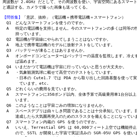
周波数が 2.4GHz だとして、その周波数を使い、宇宙空間にあるスマート
と通話する。カメラで撮った画像も送ってくる。

【問答集】
「意訳、抜粋」（電話機＝携帯電話機＝スマートフォン）

　Q1　どんなスマートフォンを使うのですか。

　A 　特定の電話機を支持しません。今のスマートフォンの多くは同等の性
　  　持っています。

　Q2　電話機が宇宙線にやられてしまうことはないですか。

　A 　地上で携帯電話機のモデルに放射テストをしています。

　Q3　バッテリーが凍ることはありませんか。

　A 　オンボードコンピューターはバッテリーの温度を監視します。冷えす
　  　ば温めます。

　Q4　いまだかつて電話機は宇宙に行っていないと思うが大丈夫か。

　A 　・気象観測気球に載せて高空でのテストをしています。

　  　・日本の Cute1.7 では PDA から取り出した回路基盤を使って実
　  　　ています。etc.

　Q5　どれくらいの費用を見ていますか。

　A 　スマートフォンに350ポンド以内、全体予算で高級乗用車1台分以上
　  　います。

　Q6　このようなことは宇宙ごみの増加になりませんか。

　A 　スペースデブリは由々しき問題であることは十分承知しています。目
　  　達成したら大気圏再突入のためのスラスタを備えることになっていま
　Q7　スマートフォン内蔵の GPS を使うのですか。

　A 　いいえ、Terrestial GPS は 60,000フィート上空では機能停
　  　ので、SSTL が開発した宇宙で実証済みの SGR-05U GPS を使い