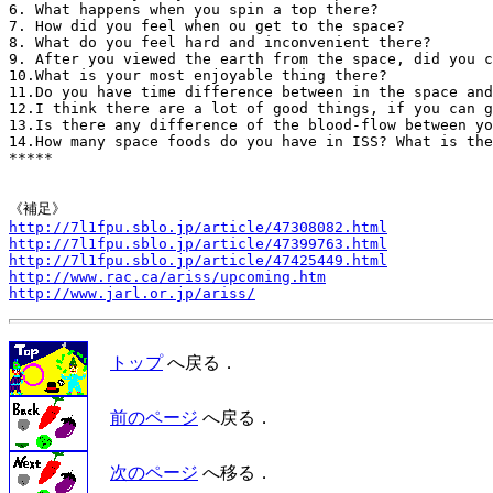
6. What happens when you spin a top there?

7. How did you feel when ou get to the space?

8. What do you feel hard and inconvenient there?

9. After you viewed the earth from the space, did you c
10.What is your most enjoyable thing there?

11.Do you have time difference between in the space and
12.I think there are a lot of good things, if you can g
13.Is there any difference of the blood-flow between yo
14.How many space foods do you have in ISS? What is the
*****

http://7l1fpu.sblo.jp/article/47308082.html
http://7l1fpu.sblo.jp/article/47399763.html
http://7l1fpu.sblo.jp/article/47425449.html
http://www.rac.ca/ariss/upcoming.htm
http://www.jarl.or.jp/ariss/
トップ
へ戻る．
前のページ
へ戻る．
次のページ
へ移る．