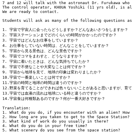
7 and 12 will talk with the astronaut Dr. Furukawa who 
The control operator, KH0UA Yoshiki (11 yrs old), is al
We are ready to contact. 

Students will ask as many of the following questions as
1. 宇宙で宇宙人に会ったらどうしますか？どんなあいさつをしますか？

2. 宇宙ステーションまでどのくらいの時間がかかったのですか？

3. 宇宙ではどんなお仕事をしていますか？

4. お仕事をしていない時間は、どんなことをしていますか？

5. 宇宙から見る景色は、どんな景色ですか？

6. 宇宙でコマをまわすと、どうなりますか？

7. 宇宙に着いたときは、どんな気持ちでしたか？

8. 宇宙で不便なことや大変なことは何ですか？

9. 宇宙から地球を見て、地球の印象は変わりましたか？

10.宇宙で一番楽しいことは何ですか？

11.宇宙の時間と地球の時間は違うのですか？

12.野菜を育てることができれば色々ないいことがあると思いますが、育て
13.宇宙では血液の流れは地球にいる時と違うのですか？

14.宇宙食は何種類あるのですか？何が一番大好きですか？

Translation:

1. What do you do, if you encounter with an alien? How 
2. How long are you taken to get to the Space Station? 

3. What kind of work do you usually in there?

4. What do you do in your free time?

5. What scenery do you see from the space station?
