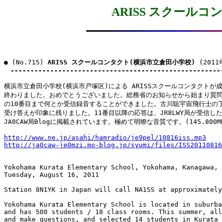
ARISS スクール
● (No.715) 
ARISS スクールコンタクト(横浜市立倉田小学校)
 (2011
-----------------------------------------------------
横浜市立倉田小学校(横浜市戸塚区)による ARISSスクールコンタクトが成
終わりました。おめでとうございました。総務省のお知らせから始まり質問
の10番目まで何とか受信録音することができました。古川聡宇宙飛行士の丁
受け答えが印象に残りました。11番目以降の応答は、JR8LWY局が受信した
JA0CAW局Blogに掲載されています。極めて明瞭な音質です。(145.800MHz
http://www.ne.jp/asahi/hamradio/je9pel/10816iss.mp3
http://ja0caw-je0mzi.mo-blog.jp/syumi/files/ISS20110816
Yokohama Kurata Elementary School, Yokohama, Kanagawa, 
Tuesday, August 16, 2011

Station 8N1YK in Japan will call NA1SS at approximately
Yokohama Kurata Elementary School is located in suburba
and has 500 students / 18 class rooms. This summer, all
and make questions, and selected 14 students in Kurata 