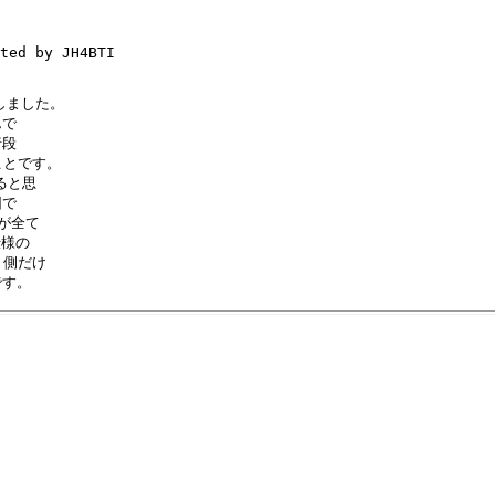
ted by JH4BTI

しました。

で

段

ことです。

と思

で

が全て

様の

側だけ
