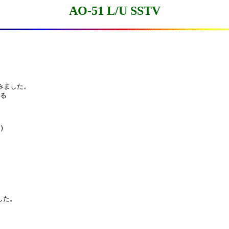
AO-51 L/U SSTV
みました。

る

)

した。
