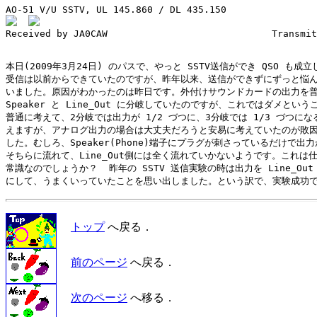
Received by JA0CAW                             Transmit
本日(2009年3月24日) のパスで、やっと SSTV送信ができ QSO も成立
受信は以前からできていたのですが、昨年以来、送信ができずにずっと悩ん
いました。原因がわかったのは昨日です。外付けサウンドカードの出力を普
Speaker と Line_Out に分岐していたのですが、これではダメという
普通に考えて、2分岐では出力が 1/2 づつに、3分岐では 1/3 づつになる
えますが、アナログ出力の場合は大丈夫だろうと安易に考えていたのが敗因
した。むしろ、Speaker(Phone)端子にプラグが刺さっているだけで出力
そちらに流れて、Line_Out側には全く流れていかないようです。これは仕
常識なのでしょうか？  昨年の SSTV 送信実験の時は出力を Line_Out 
トップ
へ戻る．
前のページ
へ戻る．
次のページ
へ移る．