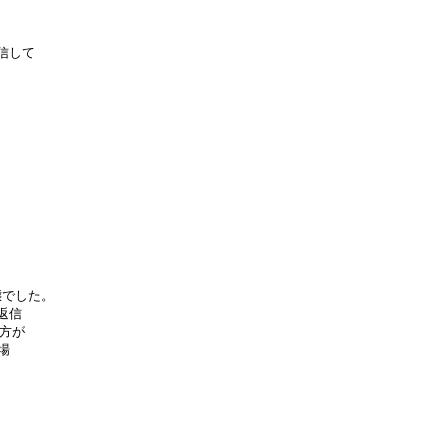
信して

態でした。

信

方が


