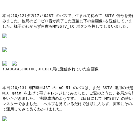
本日(10/12)夕方17:40JST のパスで、生まれて初めて SSTV 信号を発
みました。他局のピロピロ音が終了した直後に下の自画像↓を送信していま

した。様子がわからず何度もMMSSTV_TX ボタンを押してしまいました。

↑JA0CAW,JH0TOG,JH1BCL局に受信されていた自画像

本日(10/13) 朝7時半JST の AO-51 のパスは、まだ SSTV 運用の状
MIC_gain を上げて再チャレンジしてみました。ご覧のように、各局から返
をいただきました。 実験成功のようです。 2日目にして MMSSTV の使い
マスターできました。 ヘルプを見ているだけでは頭に入らず、実際にその場
で運用してみて良くわかりました。
