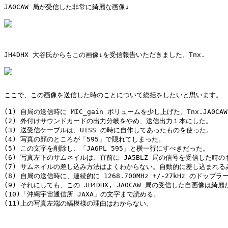
JA0CAW 局が受信した非常に綺麗な画像↓

JH4DHX 大谷氏からもこの画像↓を受信報告いただきました。Tnx.

ここで、この画像を送信した時のことについて総括をしたいと思います。

(1) 自局の送信時に MIC_gain ボリュームを少し上げた。Tnx.JA0CAW

(2) 外付けサウンドカードの出力分岐をやめ、送信出力１本にした。

(3) 送受信ケーブルは、UISS の時に自作してあったものを使った。

(4) 写真の顔のところが「595」で隠れてしまった。

(5) この文字を削除し、「JA6PL 595」と横一行にすべきだった。

(6) 写真左下のサムネイルは、直前に JA5BLZ 局の信号を受信した時のも
(7) サムネイルの差し込み方法はよくわからない。自動的に差し込まれるみ
(8) 自局の送信時に、連続的に 1268.700MHz +/-27kHz のドップラ
(9) それにしても、この JH4DHX, JA0CAW 局の受信した自画像は綺麗
(10)「沖縄宇宙通信所 JAXA」の文字まで読める。

(11)上の写真左端の縞模様の理由はわからない。
