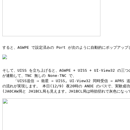
すると、AGWPE で設定済みの Port が次のように自動的にポップアップ
そして、UISS を立ち上げると、AGWPE + UISS + UI-View32 の三
が連動して、TNC 無しの None-TNC で、

　　　「UISS送信 → 衛星 → UISS, UI-View32 同時受信 → APRS 送
の流れが実現します。 本日(12/9) 夜20時の ANDE のパスで、実験成功
(JA0CAW局と JH1BCL局も見えます。JH1BCL局は時効切れで灰色になっ