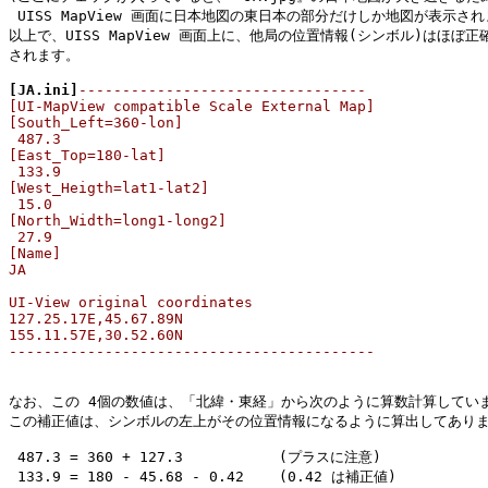
 UISS MapView 画面に日本地図の東日本の部分だけしか地図が表示されま
以上で、UISS MapView 画面上に、他局の位置情報(シンボル)はほぼ正確
されます。

[JA.ini]
---------------------------------

[UI-MapView compatible Scale External Map]

[South_Left=360-lon]

 487.3 

[East_Top=180-lat]

 133.9 

[West_Heigth=lat1-lat2]

 15.0 

[North_Width=long1-long2]

 27.9 

[Name]

JA

UI-View original coordinates

127.25.17E,45.67.89N

155.11.57E,30.52.60N

------------------------------------------
なお、この 4個の数値は、「北緯・東経」から次のように算数計算していま
この補正値は、シンボルの左上がその位置情報になるように算出してありま
 487.3 = 360 + 127.3           (プラスに注意)

 133.9 = 180 - 45.68 - 0.42    (0.42 は補正値)
