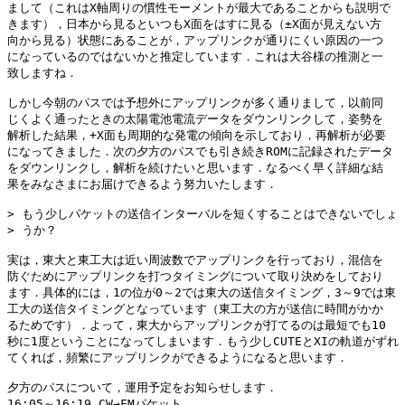
まして（これはX軸周りの慣性モーメントが最大であることからも説明で

きます），日本から見るといつもX面をはすに見る（±X面が見えない方

向から見る）状態にあることが，アップリンクが通りにくい原因の一つ

になっているのではないかと推定しています．これは大谷様の推測と一

致しますね．

しかし今朝のパスでは予想外にアップリンクが多く通りまして，以前同

じくよく通ったときの太陽電池電流データをダウンリンクして，姿勢を

解析した結果，+X面も周期的な発電の傾向を示しており，再解析が必要

になってきました．次の夕方のパスでも引き続きROMに記録されたデータ

をダウンリンクし，解析を続けたいと思います．なるべく早く詳細な結

果をみなさまにお届けできるよう努力いたします．

> もう少しパケットの送信インターバルを短くすることはできないでしょ

> うか？

実は，東大と東工大は近い周波数でアップリンクを行っており，混信を

防ぐためにアップリンクを打つタイミングについて取り決めをしており

ます．具体的には，1の位が0～2では東大の送信タイミング，3～9では東

工大の送信タイミングとなっています（東工大の方が送信に時間がかか

るためです）．よって，東大からアップリンクが打てるのは最短でも10

秒に1度ということになってしまいます．もう少しCUTEとXIの軌道がずれ

てくれば，頻繁にアップリンクができるようになると思います．

夕方のパスについて，運用予定をお知らせします．

16:05～16:19 CW→FMパケット
