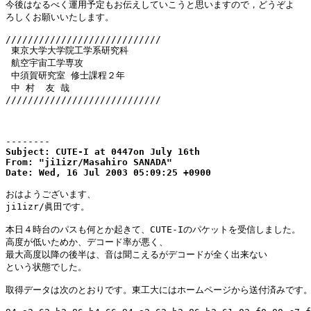
今後はなるべく運用予定もお伝えしていこうと思いますので，どうぞよ

ろしくお願いいたします。

////////////////////////////

 東京大学大学院工学系研究科

 航空宇宙工学専攻

 中須賀研究室 修士課程２年

 中 村  友 哉

////////////////////////////

--------
Subject: CUTE-I at 0447on July 16th

From: "ji1izr/Masahiro SANADA"

Date: Wed, 16 Jul 2003 05:09:25 +0900
おはようございます、

ji1izr/眞田です。

本日４時台のパスも何とか起きて、CUTE-Iのパケットを受信しました。

高度が低いためか、デコード率が悪く、

最大高度以降の後半は、音は聞こえるがデコードが全く出来ない

という状態でした。

取得データは次のとおりです。東工大にはホームページから送付済みです。