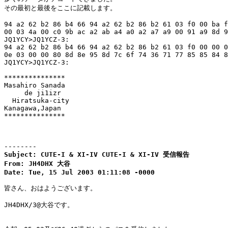
その最初と最後をここに記載します。

94 a2 62 b2 86 b4 66 94 a2 62 b2 86 b2 61 03 f0 00 ba f
00 03 4a 00 c0 9b ac a2 ab a4 a0 a2 a7 a9 00 91 a9 8d 9
JQ1YCY>JQ1YCZ-3:

94 a2 62 b2 86 b4 66 94 a2 62 b2 86 b2 61 03 f0 00 00 0
0e 03 00 00 80 8d 8e 95 8d 7c 6f 74 36 71 77 85 85 84 8
JQ1YCY>JQ1YCZ-3:

***************

Masahiro Sanada

     de ji1izr

  Hiratsuka-city

Kanagawa,Japan

***************

--------
Subject: CUTE-I & XI-IV CUTE-I & XI-IV 受信報告

From: JH4DHX 大谷

Date: Tue, 15 Jul 2003 01:11:08 -0000
皆さん、おはようございます。

JH4DHX/3@大谷です。
