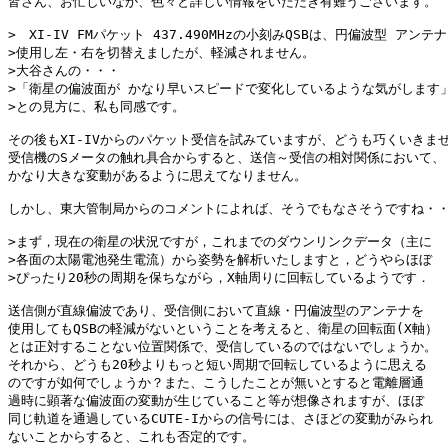
皆さん、お忙しいなか、色々と詳しい情報をいただき有難うございます。

>　XI-IV FMパケット 437.490MHzの小刻みQSBは、円偏波型 アンテナ
>使用し左・右を切替えましたが、軽減されません。

>大谷さんの・・・

>「衛星の偏波面が かなり早いスピードで変化しているような気がします」
>との見方に、私も同感です。

その後もXI-IVからのパケット受信を試みていますが、どうも巧くいきませ
受信機のSメータの触れ具合からすると、送信～受信の相対関係において、

かなり大きな変動があるように思えてなりません。

しかし、東大管制局からのコメントによれば、そうでもなさそうですね・・
>まず，現在の衛星の状況ですが，これまでのダウンリンクデータ（主に

>各面の太陽電池発生電流）から姿勢を解析いたしますと，どうやらほぼ

>ぴったり20秒の周期を保ちながら，X軸周りに回転しているようです．

送信側が直線偏波であり、受信側において直線・円偏波型のアンテナを

使用してもQSBの軽減がないということを考えると、衛星の回転面(X軸）

とは正対することない位置関係で、受信しているのではないでしょうか。

それから、どうも20秒よりもっと短い周期で回転しているように思える

のですが如何でしょうか？また、こうしたことが無いとすると電離層通

過時に顕著な偏波面の変動が生じていること等が想像されますが、ほぼ

同じ軌道を通過しているCUTE-Iからの信号には、さほどの変動がみられ

ないことからすると、これも否定的です。
