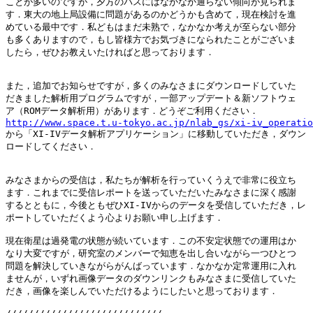
ことが多いのですが，夕方のパスにはなかなか通らない傾向が見られま

す．東大の地上局設備に問題があるのかどうかも含めて，現在検討を進

めている最中です．私どもはまだ未熟で，なかなか考えが至らない部分

も多くありますので，もし皆様方でお気づきになられたことがございま

したら，ぜひお教えいたければと思っております．

また，追加でお知らせですが，多くのみなさまにダウンロードしていた

だきました解析用プログラムですが，一部アップデート＆新ソフトウェ

http://www.space.t.u-tokyo.ac.jp/nlab_gs/xi-iv_operatio

から「XI-IVデータ解析アプリケーション」に移動していただき，ダウン

ロードしてください．

みなさまからの受信は，私たちが解析を行っていくうえで非常に役立ち

ます．これまでに受信レポートを送っていただいたみなさまに深く感謝

するとともに，今後ともぜひXI-IVからのデータを受信していただき，レ

ポートしていただくよう心よりお願い申し上げます．

現在衛星は過発電の状態が続いています．この不安定状態での運用はか

なり大変ですが，研究室のメンバーで知恵を出し合いながら一つひとつ

問題を解決していきながらがんばっています．なかなか定常運用に入れ

ませんが，いずれ画像データのダウンリンクもみなさまに受信していた

だき，画像を楽しんでいただけるようにしたいと思っております．
