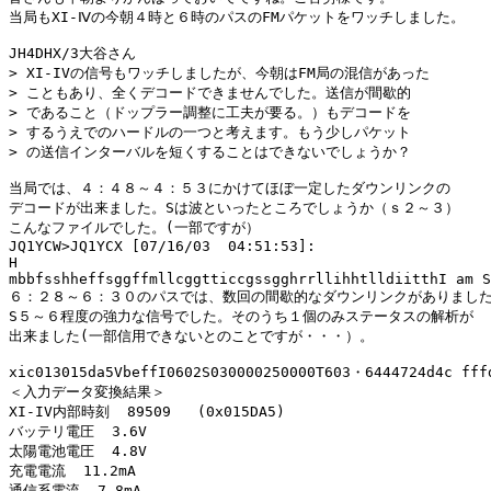
当局もXI-Ⅳの今朝４時と６時のパスのFMパケットをワッチしました。

JH4DHX/3大谷さん

> XI-IVの信号もワッチしましたが、今朝はFM局の混信があった

> こともあり、全くデコードできませんでした。送信が間歇的

> であること（ドップラー調整に工夫が要る。）もデコードを

> するうえでのハードルの一つと考えます。もう少しパケット

> の送信インターバルを短くすることはできないでしょうか？

当局では、４：４８～４：５３にかけてほぼ一定したダウンリンクの

デコードが出来ました。Sは波といったところでしょうか（ｓ２～３）

こんなファイルでした。(一部ですが）

JQ1YCW>JQ1YCX [07/16/03  04:51:53]:

H

mbbfsshheffsggffmllcggtticcgssgghrrllihhtlldiitthI am S
６：２８～６：３０のパスでは、数回の間歇的なダウンリンクがありました
S５～６程度の強力な信号でした。そのうち１個のみステータスの解析が

出来ました(一部信用できないとのことですが・・・）。

xic013015da5VbeffI0602S030000250000T603・6444724d4c fffd
＜入力データ変換結果＞

XI-IV内部時刻  89509   (0x015DA5)

バッテリ電圧  3.6V

太陽電池電圧  4.8V

充電電流  11.2mA

通信系電流  7.8mA
