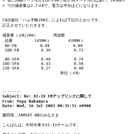
> 仮に同軸ケーブルが12D-FSAで長さ50メートルのばあい、145MHｚ

> での減衰量は2.7ｄBで、電力は半分ほどになります。

CQ出版社「ハム手帳2002」によれば下記のとおりです。

訂正させていただきます。

減衰量（ｄB/10m）　　　　周波数　　　　

 品番　　　　　 145MHｚ　 　　　430MHｚ

 8D-FB　　　　　　0.49　　　　　　0.89

 10D-FB　　 　　　0.39　　　　　　0.72

 8D-SFA　　　　　 0.40　　　　　　0.74

10D-SFA　　　　　 0.33　　　　　　0.56

12D-SFA　　　　　 0.27　　　　　　0.48

　　　　　　　　　　　　　   単位（ｄB）

--------
Subject: Re: XI-IV FMアップリンクに関して

From: Yuya Nakamura

Date: Wed, 16 Jul 2003 00:35:51 +0900
藤田様，JAMSAT-BBのみなさま

こんばんは。中村＠東大XI-IVチームです。
