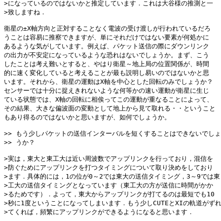
>になっているのではないかと推定しています．これは大谷様の推測と一

>致しますね．

衛星の±X軸方向と正対することなく電波の受け渡しが行われているだろ

うことは容易に推察できますが、単にそれだけではない要素が何処かに

あるような気がしています。例えば、パケット送信の際にダウンリンク

の出力が不安定になっているような恐れはないでしょうか。まず、こう

したことは考え難いとすると、やはり衛星～地上局の位置関係が、時間

的に速く変化していると考えることが最も説明し易いのではないかと思

います。それから、衛星の運動はX軸を中心とした回転のみでしょうか？

センサーでは十分に捉えきれないような何等かの速い運動が衛星に生じ

ている状態では、X軸の回転に相俟ってこの運動が重なることによって、

その結果、大きな偏波面の変動として地上から見て取れる・・ということ

もあり得るのではないかと思いますが、如何でしょうか。

>> もう少しパケットの送信インターバルを短くすることはできないでしょ

>> うか？

>実は，東大と東工大は近い周波数でアップリンクを行っており，混信を

>防ぐためにアップリンクを打つタイミングについて取り決めをしており

>ます．具体的には，1の位が0～2では東大の送信タイミング，3～9では東

>工大の送信タイミングとなっています（東工大の方が送信に時間がかか

>るためです）．よって，東大からアップリンクが打てるのは最短でも10

>秒に1度ということになってしまいます．もう少しCUTEとXIの軌道がずれ
>てくれば，頻繁にアップリンクができるようになると思います．
