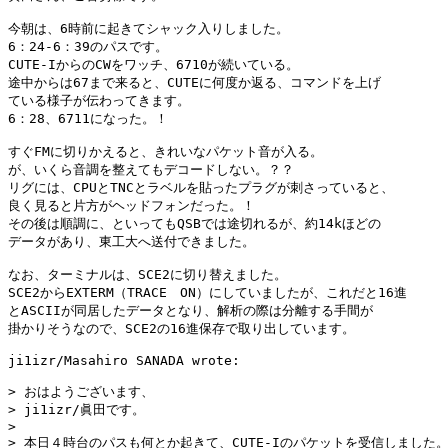
今朝は、6時前に起きてシャック入りしました。

6：24-6：39のパスです。

CUTE-IからのCWをワッチ、6710が続いている。

途中からは67まで来ると、CUTEに何度か返る、コマンドを上げ

ている様子が伝わってきます。

6：28、6711になった。！

すぐFMに切りかえると、きれいなパケット音が入る。

が、いくら音調を整えてもデコードしない。？？

リグには、CPUとTNCとラベルを貼ったプラグが刺さっていると、

良く見ると片方がヘッドフォンだった。！

その後は順調に、といってもQSBでは途切れるが、約14kほどの

データがあり、東工大へ送付できました。

なお、ターミナルは、SCE2に切り替えました。

SCE2からEXTERM（TRACE　ON）にしていましたが、これだと16進

とASCIIが同居したデータとなり、解析の際は分離する手間が

掛かりそうなので、SCE2の16進保存で取り出しています。

ji1izr/Masahiro SANADA wrote:

> おはようございます、

> ji1izr/眞田です。

> 

> 本日４時台のパスも何とか起きて、CUTE-Iのパケットを受信しました。