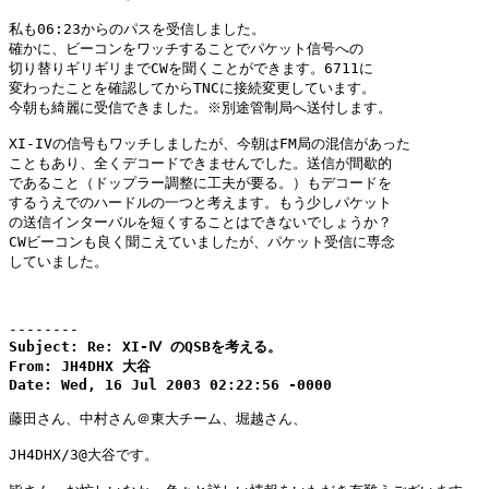
私も06:23からのパスを受信しました。

確かに、ビーコンをワッチすることでパケット信号への

切り替りギリギリまでCWを聞くことができます。6711に

変わったことを確認してからTNCに接続変更しています。

今朝も綺麗に受信できました。※別途管制局へ送付します。

XI-IVの信号もワッチしましたが、今朝はFM局の混信があった

こともあり、全くデコードできませんでした。送信が間歇的

であること（ドップラー調整に工夫が要る。）もデコードを

するうえでのハードルの一つと考えます。もう少しパケット

の送信インターバルを短くすることはできないでしょうか？

CWビーコンも良く聞こえていましたが、パケット受信に専念

していました。

--------
Subject: Re: XI-Ⅳ のQSBを考える。

From: JH4DHX 大谷

Date: Wed, 16 Jul 2003 02:22:56 -0000
藤田さん、中村さん＠東大チーム、堀越さん、

JH4DHX/3@大谷です。
