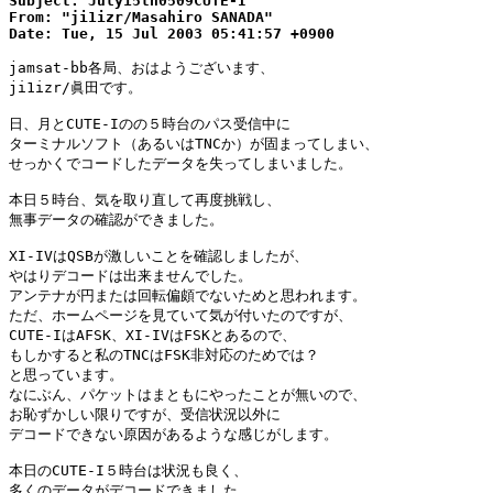
Subject: July15th0509CUTE-I

From: "ji1izr/Masahiro SANADA"

Date: Tue, 15 Jul 2003 05:41:57 +0900
jamsat-bb各局、おはようございます、

ji1izr/眞田です。

日、月とCUTE-Iのの５時台のパス受信中に

ターミナルソフト（あるいはTNCか）が固まってしまい、

せっかくでコードしたデータを失ってしまいました。

本日５時台、気を取り直して再度挑戦し、

無事データの確認ができました。

XI-IVはQSBが激しいことを確認しましたが、

やはりデコードは出来ませんでした。

アンテナが円または回転偏頗でないためと思われます。

ただ、ホームページを見ていて気が付いたのですが、

CUTE-IはAFSK、XI-IVはFSKとあるので、

もしかすると私のTNCはFSK非対応のためでは？

と思っています。

なにぶん、パケットはまともにやったことが無いので、

お恥ずかしい限りですが、受信状況以外に

デコードできない原因があるような感じがします。

本日のCUTE-I５時台は状況も良く、

多くのデータがデコードできました。
