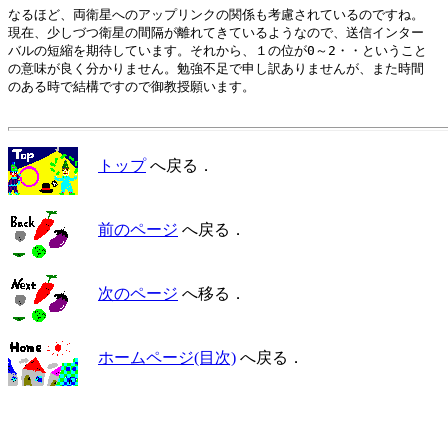
なるほど、両衛星へのアップリンクの関係も考慮されているのですね。

現在、少しづつ衛星の間隔が離れてきているようなので、送信インター

バルの短縮を期待しています。それから、１の位が0～2・・ということ

の意味が良く分かりません。勉強不足で申し訳ありませんが、また時間

のある時で結構ですので御教授願います。

トップ
へ戻る．
前のページ
へ戻る．
次のページ
へ移る．
ホームページ(目次)
へ戻る．