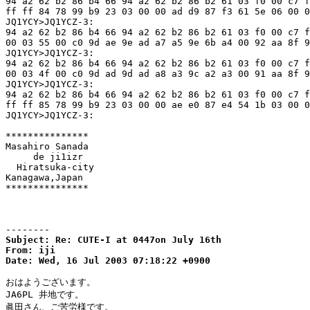
94 a2 62 b2 86 b4 66 94 a2 62 b2 86 b2 61 03 f0 00 c7 f
ff ff 84 78 99 b9 23 03 00 00 ad d9 87 f3 61 5e 06 00 0
JQ1YCY>JQ1YCZ-3:

94 a2 62 b2 86 b4 66 94 a2 62 b2 86 b2 61 03 f0 00 c7 f
00 03 55 00 c0 9d ae 9e ad a7 a5 9e 6b a4 00 92 aa 8f 9
JQ1YCY>JQ1YCZ-3:

94 a2 62 b2 86 b4 66 94 a2 62 b2 86 b2 61 03 f0 00 c7 f
00 03 4f 00 c0 9d ad 9d ad a8 a3 9c a2 a3 00 91 aa 8f 9
JQ1YCY>JQ1YCZ-3:

94 a2 62 b2 86 b4 66 94 a2 62 b2 86 b2 61 03 f0 00 c7 f
ff ff 85 78 99 b9 23 03 00 00 ae e0 87 e4 54 1b 03 00 0
JQ1YCY>JQ1YCZ-3:

***************

Masahiro Sanada

     de ji1izr

  Hiratsuka-city

Kanagawa,Japan

***************

--------
Subject: Re: CUTE-I at 0447on July 16th

From: iji

Date: Wed, 16 Jul 2003 07:18:22 +0900
おはようございます。

JA6PL 井地です。

眞田さん、ご苦労様です。
