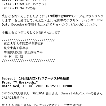
17:44～17:59 CW→FMパケット

19:32～19:34 CWのみ

先ほどもお伝えしましたように，FM運用ではROMのデータをダウンリンク

します．もし受信していただければ，公開中のアプリケーションXI ROM

Data Decoderを使用することができますので，ぜひお試しください．

今後ともどうぞよろしくお願いいたします．

////////////////////////////

 東京大学大学院工学系研究科

 航空宇宙工学専攻

 中須賀研究室 修士課程２年

 中 村　友 哉

////////////////////////////

--------
Subject: 16日朝のXI-IVステータス解析結果

From: "Y.Horikoshi" 
Date: Wed, 16 Jul 2003 16:25:10 +0900
JH4DHX/3大谷さん、7N1JVW 藤田さん　Jamsat-bbメンバーの皆さん

JA0AQZ堀越です。

皆さんも早朝よりがんばっておいでですね。ご苦労様です。
