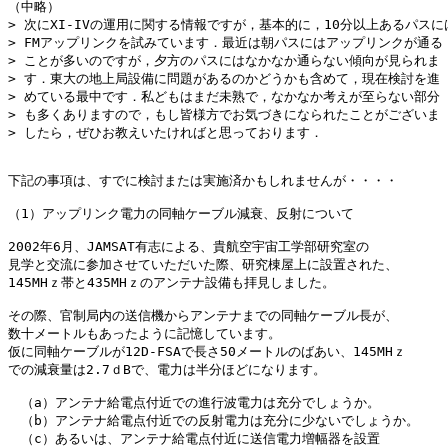
（中略）

> 次にXI-IVの運用に関する情報ですが，基本的に，10分以上あるパスには
> FMアップリンクを試みています．最近は朝パスにはアップリンクが通る

> ことが多いのですが，夕方のパスにはなかなか通らない傾向が見られま

> す．東大の地上局設備に問題があるのかどうかも含めて，現在検討を進

> めている最中です．私どもはまだ未熟で，なかなか考えが至らない部分

> も多くありますので，もし皆様方でお気づきになられたことがございま

> したら，ぜひお教えいたければと思っております．

下記の事項は、すでに検討または実施済かもしれませんが・・・・

（1）アップリンク電力の同軸ケーブル減衰、反射について

2002年6月、JAMSAT有志による、貴航空宇宙工学部研究室の

見学と交流に参加させていただいた際、研究棟屋上に設置された、

145MHｚ帯と435MHｚのアンテナ設備も拝見しました。

その際、官制局内の送信機からアンテナまでの同軸ケーブル長が、

数十メートルもあったように記憶しています。

仮に同軸ケーブルが12D-FSAで長さ50メートルのばあい、145MHｚ

での減衰量は2.7ｄBで、電力は半分ほどになります。

　（a）アンテナ給電点付近での進行波電力は充分でしょうか。

　（b）アンテナ給電点付近での反射電力は充分に少ないでしょうか。

　（c）あるいは、アンテナ給電点付近に送信電力増幅器を設置
