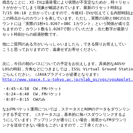
残念なことに，XI-IVは過発電により状態が不安定なためか，時々リセッ

トがかかってしまう現象が確認されています。最新のリセット時刻は

7/15 06:18 と分かっていますので，今後XI-IVが伝えてくる内部時刻は

この時点からのカウントを表しています。ただし，実際の1秒とOBCの1カ

ウントには「実際の1秒×1.0267＝OBC 1カウント」という関係が成り立

ちますので，カウント数を1.0267で割っていただき，出た数字が最新リ

セット時刻からの経過秒数です。

他にご質問のある方がいらっしゃいましたら，できる限りお答えしてい

こうと思っておりますので，遠慮せずお寄せください。

次に，今日の朝のパスについての予定をお伝えします。具体的なAOSや

LOSの時刻，方角などにつきましては，ISSL Virtual Ground Statio
http://www.space.t.u-tokyo.ac.jp/nlab_gs/vgs/vgsApplet.
・4:45～4:58　CW，FMパケット

・6:24～6:40　CW，FMパケット

・8:07～8:15　CWのみ

なおFMパケット運用については，ステータスとROMのデータをダウンリン

クする予定です。（ステータスは，基本的に毎パスダウンリンクするよ

うにしています）アップリンクが通りにくい場合，衛星からFMダウンリ

ンクを送信できない場合もございますので，ご了承ください。
