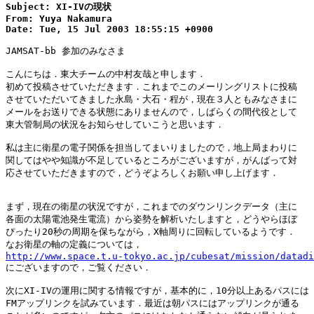
Subject: XI-IVの現状

From: Yuya Nakamura

Date: Tue, 15 Jul 2003 18:55:15 +0900
JAMSAT-bb 参加のみなさま

こんにちは．東大チームの中村友哉と申します．

初めて投稿させていただきます．これまでこのメーリングリストに投稿

させていただいてきました永島・大石・程が，現在３人ともみなさまに

メールをお送りできる状態にありませんので，しばらくの間代役として

東大管制局の状況をお知らせしていこうと思います．

私は主に衛星の電子関係を担当してまいりましたので，地上局まわりに

関してはやや知識が不足しているところがございますが，がんばって対

応させていただきますので，どうぞよろしくお願い申し上げます．

まず，現在の衛星の状況ですが，これまでのダウンリンクデータ（主に

各面の太陽電池発生電流）から姿勢を解析いたしますと，どうやらほぼ

ぴったり20秒の周期を保ちながら，X軸周りに回転しているようです．

http://www.space.t.u-tokyo.ac.jp/cubesat/mission/datadi

にございますので，ご覧ください．

次にXI-IVの運用に関する情報ですが，基本的に，10分以上あるパスには

FMアップリンクを試みています．最近は朝パスにはアップリンクが通る
