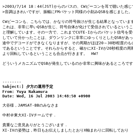
>2003/7/14 18：44(JST)からのパスの、CWビーコンを耳で聴いた感じ
>音調はきれいですが、振幅にFMパケット同様の小刻みQSBを感じました。

CWビーコンも、こちらでは、かなりの符号抜けが生じる結果となっています
これは、非常に早いQSBが生じ、符号自体が化けて受信されているというこ
と理解しています。その一方で、これまでCUTE-Iからのパケット信号を受信
していて分かったことは、ダウンリンクに非常にゆっくりとしたQSBがあっ
途中でデコードができなくなりますが、その周期がほぼ20～30秒程度のもの
であるということです。それらからすると、確かにXI-IVが20秒程度の周期
より回転しているということも合点が行きます。　HW?

どういうメカニズムでQSBが発生しているのか非常に興味があるところです
--------
Subject:] 夕方の運用予定

From: Yuya Nakamura

Date: Wed, 16 Jul 2003 14:48:50 +0900
大谷様，JAMSAT-BBのみなさま

中村＠東大XI-IVチームです．

貴重なご意見ありがとうございます．

XI-IVの姿勢は，昨日もお伝えしましたとおりX軸まわりに回転しており
