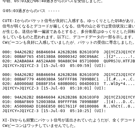
今朝、05:03及び06:40過ぎからのパスを受信しました。

①05:03過ぎからのパス -----

CUTE-Iからのパケット信号が良好に入感する。ゆっくりとしたQSBがあり、
信号が弱くなるとデコードが厳しくなる。信号の山と谷では受信状況に違い
が生じる。送信が単一偏波であるとすると、多分衛星はゆっくりとした回転
をしているものと思われます。以下に、デコードデータの一部を示します。
CWビーコンも良好に入感していましたが、パケットの受信に専念しました。
000: 94A262B2 86B46694 A262B286 B26103F0  JQ1YCZ3JQ1YCY
010: 00BAF765 4501380A 00000342 00C09AAC  .]{2"......!.
020: A2ABA0A4 A652AA00 90A88C94 85710000  QUPRS)U.HTFJB
JQ1YCY>JQ1YCZ-3 [15-Jul-03  05:09:59] (UI):

000: 94A262B2 86B46694 A262B286 B26103F0  JQ1YCZ3JQ1YCY
010: 00BAF779 4600380A 56FFFF86 7899B8C1  .]{.#...+..C.
020: A80000AE D888F354 680B0001 004D0033  T..WlDy*4....
JQ1YCY>JQ1YCZ-3 [15-Jul-03  05:10:01] (UI):

000: 94A262B2 86B46694 A262B286 B26103F0  JQ1YCZ3JQ1YCY
010: 00BAF869 5200380A 89FFFF86 7899B8BF  .]|4)...D..C.
020: A50000AD D186E850 0017611F 00100086  R..VhCt(..0..
JQ1YCY>JQ1YCZ-3 [15-Jul-03  05:10:25] (UI):

XI-IVからも頻繁にパケット信号が送出されていたようだが、全くデコード
CWビーコンはワッチしていませんでした。
