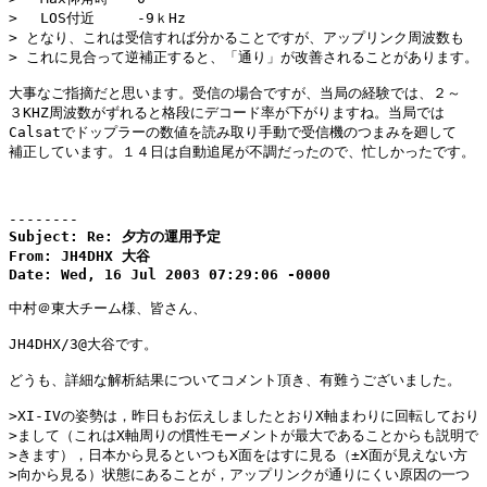
> 　LOS付近　　　-9ｋHz

> となり、これは受信すれば分かることですが、アップリンク周波数も

> これに見合って逆補正すると、「通り」が改善されることがあります。

大事なご指摘だと思います。受信の場合ですが、当局の経験では、２～

３KHZ周波数がずれると格段にデコード率が下がりますね。当局では

Calsatでドップラーの数値を読み取り手動で受信機のつまみを廻して

補正しています。１４日は自動追尾が不調だったので、忙しかったです。

--------
Subject: Re: 夕方の運用予定

From: JH4DHX 大谷

Date: Wed, 16 Jul 2003 07:29:06 -0000
中村＠東大チーム様、皆さん、

JH4DHX/3@大谷です。

どうも、詳細な解析結果についてコメント頂き、有難うございました。

>XI-IVの姿勢は，昨日もお伝えしましたとおりX軸まわりに回転しており

>まして（これはX軸周りの慣性モーメントが最大であることからも説明で

>きます），日本から見るといつもX面をはすに見る（±X面が見えない方

>向から見る）状態にあることが，アップリンクが通りにくい原因の一つ
