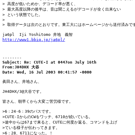
> 高度が低いためか、デコード率が悪く、

> 最大高度以降の後半は、音は聞こえるがデコードが全く出来ない

> という状態でした。

> 

> 取得データは次のとおりです。東工大にはホームページから送付済みです
http://www1.bbiq.jp/ja6pl/
--------
Subject: Re: CUTE-I at 0447on July 16th

From:JH4DHX 大谷

Date: Wed, 16 Jul 2003 00:41:57 -0000
眞田さん、井地さん、

JH4DHX/3@大谷です。

皆さん、朝早くから大変ご苦労様です。

>6：24-6：39のパスです。

>CUTE-IからのCWをワッチ、6710が続いている。

>途中からは67まで来ると、CUTEに何度か返る、コマンドを上げ

>ている様子が伝わってきます。

>6：28、6711になった。！
