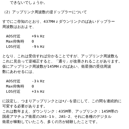
　　できないでしょうか。

（2）アップリンク周波数の逆ドップラーについて

すでにご存知のとおり、437MHｚダウンリンクのばあいドップラー

周波数はおおよそ、

　AOS付近　　　+9ｋHz

　Max仰角時　　0

　LOS付近　　　-9ｋHz

となり、これは受信すれば分かることですが、アップリンク周波数も

これに見合って逆補正すると、「通り」が改善されることがあります。

仮にアップリンク周波数が145MHｚのばあい、衛星側の受信周波

数にあわせるには、

　AOS付近　　　-3ｋHz

　Max仰角時　　0

　LOS付近　　　+3ｋHz

に設定し、つまりアップリンクとは+/-を逆にして、この間を連続的に

可変する必要があります。

これは数年まえ、ダウンリンク：435M帯、アップリンク：145M帯の

国産アマチュア衛星のJAS-1ｂ、JAS-2、それに各種のデジタル

衛星が稼動していたころ、多くの方が経験したことです。
