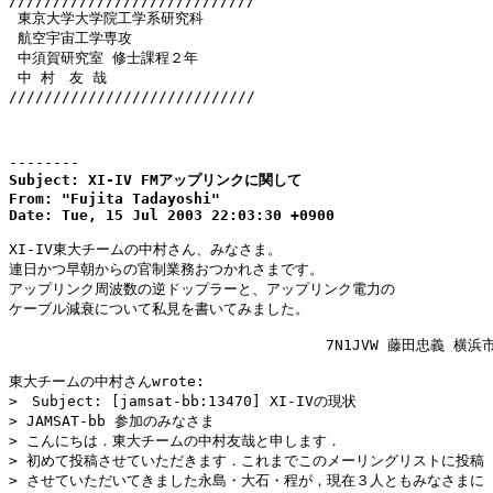
////////////////////////////

 東京大学大学院工学系研究科

 航空宇宙工学専攻

 中須賀研究室 修士課程２年

 中 村　友 哉

////////////////////////////

--------
Subject: XI-IV FMアップリンクに関して

From: "Fujita Tadayoshi"

Date: Tue, 15 Jul 2003 22:03:30 +0900
XI-IV東大チームの中村さん、みなさま。

連日かつ早朝からの官制業務おつかれさまです。

アップリンク周波数の逆ドップラーと、アップリンク電力の

ケーブル減衰について私見を書いてみました。

                                    7N1JVW 藤田忠義 横浜
東大チームの中村さんwrote:

>　Subject: [jamsat-bb:13470] XI-IVの現状

> JAMSAT-bb 参加のみなさま

> こんにちは．東大チームの中村友哉と申します．

> 初めて投稿させていただきます．これまでこのメーリングリストに投稿

> させていただいてきました永島・大石・程が，現在３人ともみなさまに
