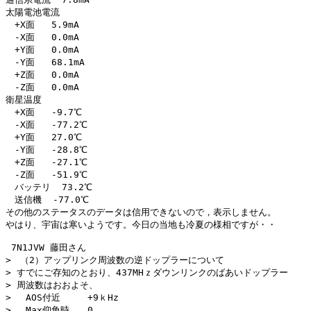
太陽電池電流

　+X面   5.9mA

　-X面   0.0mA

　+Y面   0.0mA

　-Y面   68.1mA

　+Z面   0.0mA

　-Z面   0.0mA

衛星温度

　+X面   -9.7℃

　-X面   -77.2℃

　+Y面   27.0℃

　-Y面   -28.8℃

　+Z面   -27.1℃

　-Z面   -51.9℃

　バッテリ  73.2℃

　送信機  -77.0℃

その他のステータスのデータは信用できないので，表示しません。

やはり、宇宙は寒いようです。今日の当地も冷夏の様相ですが・・

 7N1JVW 藤田さん

>　（2）アップリンク周波数の逆ドップラーについて

> すでにご存知のとおり、437MHｚダウンリンクのばあいドップラー

> 周波数はおおよそ、

> 　AOS付近　　　+9ｋHz

> 　Max仰角時　　0
