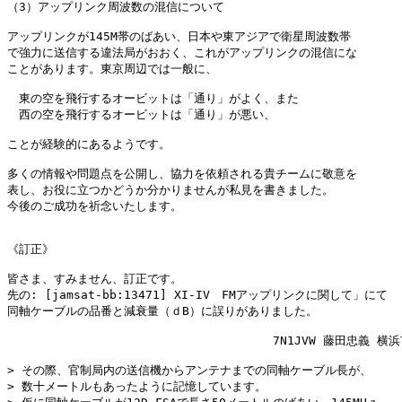
（3）アップリンク周波数の混信について

アップリンクが145M帯のばあい、日本や東アジアで衛星周波数帯

で強力に送信する違法局がおおく、これがアップリンクの混信にな

ことがあります。東京周辺では一般に、　

　東の空を飛行するオービットは「通り」がよく、また

　西の空を飛行するオービットは「通り」が悪い、

ことが経験的にあるようです。

多くの情報や問題点を公開し、協力を依頼される貴チームに敬意を

表し、お役に立つかどうか分かりませんが私見を書きました。

今後のご成功を祈念いたします。

《訂正》

皆さま、すみません、訂正です。

先の: [jamsat-bb:13471] XI-IV　FMアップリンクに関して」にて

同軸ケーブルの品番と減衰量（ｄB）に誤りがありました。

                                     7N1JVW 藤田忠義 横
> その際、官制局内の送信機からアンテナまでの同軸ケーブル長が、

> 数十メートルもあったように記憶しています。
