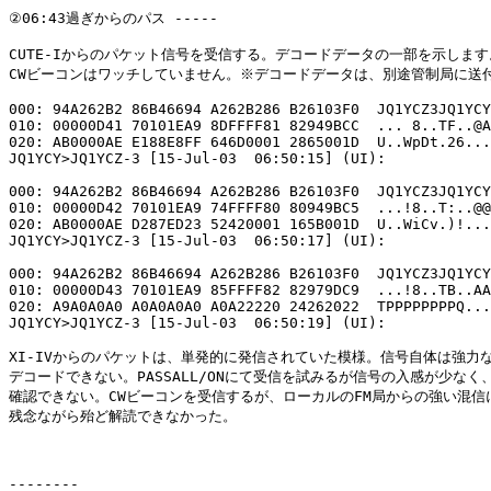
②06:43過ぎからのパス -----

CUTE-Iからのパケット信号を受信する。デコードデータの一部を示します。
CWビーコンはワッチしていません。※デコードデータは、別途管制局に送付
000: 94A262B2 86B46694 A262B286 B26103F0  JQ1YCZ3JQ1YCY
010: 00000D41 70101EA9 8DFFFF81 82949BCC  ... 8..TF..@A
020: AB0000AE E188E8FF 646D0001 2865001D  U..WpDt.26...
JQ1YCY>JQ1YCZ-3 [15-Jul-03  06:50:15] (UI):

000: 94A262B2 86B46694 A262B286 B26103F0  JQ1YCZ3JQ1YCY
010: 00000D42 70101EA9 74FFFF80 80949BC5  ...!8..T:..@@
020: AB0000AE D287ED23 52420001 165B001D  U..WiCv.)!...
JQ1YCY>JQ1YCZ-3 [15-Jul-03  06:50:17] (UI):

000: 94A262B2 86B46694 A262B286 B26103F0  JQ1YCZ3JQ1YCY
010: 00000D43 70101EA9 85FFFF82 82979DC9  ...!8..TB..AA
020: A9A0A0A0 A0A0A0A0 A0A22220 24262022  TPPPPPPPPQ...
JQ1YCY>JQ1YCZ-3 [15-Jul-03  06:50:19] (UI):

XI-IVからのパケットは、単発的に発信されていた模様。信号自体は強力な
デコードできない。PASSALL/ONにて受信を試みるが信号の入感が少なく、
確認できない。CWビーコンを受信するが、ローカルのFM局からの強い混信に
残念ながら殆ど解読できなかった。

--------