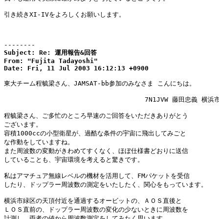
引き続きXI-IVをよろしくお願いします。

--------
Subject: Re: 運用報告&回答

From: "Fujita Tadayoshi" 
Date: Fri, 11 Jul 2003 16:12:13 +0900
東大チーム程毓梁さん、JAMSAT-bb参加のみなさま こんにちは。

                                    7N1JVW 藤田忠義 横浜
程毓梁さん、ご多忙のところ早速のご回答をいただきありがとう

ございます。

容積1000ccの小型衛星が、過酷な条件の宇宙に飛出してみごと

な作動をしていますね。

また周波数の変動がきわめてすくなく、ほぼ仕様書どおりに送信

していることも、宇宙環境を考えると驚きです。

私はアマチュア無線レベルの機材を活用して、FMパケットを受信

したり、ドップラー周波数の測定をいたしたく、関心をもっています。

横浜市緑区の天頂付近を通過するオービットの、ＡＯＳ直後と

ＬＯＳ直前の、ドップラー周波数の変化の少ないときに周波数を

計測し、両者の値から周波数測定をしてみたく思います。
