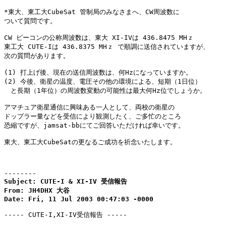
*東大、東工大CubeSat 管制局のみなさまへ、CW周波数に

ついて質問です。

CW ビーコンの公称周波数は、東大 XI-IVは 436.8475 MHｚ

東工大 CUTE-Iは 436.8375 MHｚ で順調に送信されていますが、

次の質問があります。

(1) 打上げ後、現在の送信周波数は、何Hzになっていますか。

(2) 今後、衛星の温度、電圧その他の環境による、短期（1日位）

　と長期（1年位）の周波数変動の可能性は最大何Hz位でしょうか。

アマチュア衛星通信に興味ある一人として、両校の衛星の

ドップラー量などを受信により観測したく、ご多忙のところ

恐縮ですが、jamsat-bbにてご回答いただければ幸いです。

東大、東工大CubeSatの更なるご成功を祈念いたします。

--------
Subject: CUTE-I & XI-IV 受信報告

From: JH4DHX 大谷

Date: Fri, 11 Jul 2003 00:47:03 -0000
----- CUTE-I,XI-IV受信報告 -----
