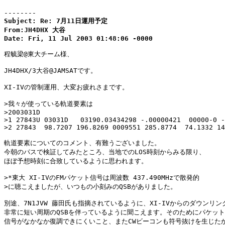
--------
Subject: Re: 7月11日運用予定

From:JH4DHX 大谷

Date: Fri, 11 Jul 2003 01:48:06 -0000
程毓梁@東大チーム様、

JH4DHX/3大谷@JAMSATです。

XI-IVの管制運用、大変お疲れさまです。

>我々が使っている軌道要素は

>2003031D                

>1 27843U 03031D   03190.03434298 -.00000421  00000-0 -
>2 27843  98.7207 196.8269 0009551 285.8774  74.1332 14
軌道要素についてのコメント、有難うございました。

今朝のパスで検証してみたところ、当地でのLOS時刻からみる限り、

ほぼ予想時刻に合致しているように思われます。

>*東大 XI-IVのFMパケット信号は周波数 437.490MHzで散発的

>に聴こえましたが、いつもの小刻みのQSBがありました。

別途、7N1JVW 藤田氏も指摘されているように、XI-IVからのダウンリンク
非常に短い周期のQSBを伴っているように聞こえます。そのためにパケット

信号がなかなか復調できにくいこと、またCWビーコンも符号抜けを生じたか