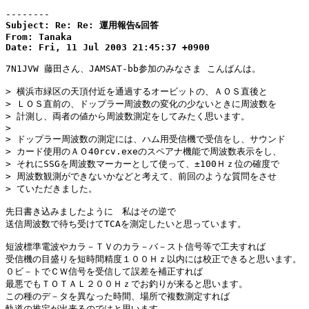
--------
Subject: Re: Re: 運用報告&回答

From: Tanaka

Date: Fri, 11 Jul 2003 21:45:37 +0900
7N1JVW 藤田さん、JAMSAT-bb参加のみなさま こんばんは。

> 横浜市緑区の天頂付近を通過するオービットの、ＡＯＳ直後と

> ＬＯＳ直前の、ドップラー周波数の変化の少ないときに周波数を

> 計測し、両者の値から周波数測定をしてみたく思います。

> 

> ドップラー周波数の測定には、ハム用受信機で受信をし、サウンド

> カード使用のＡＯ40rcv.exeのスペアナ機能で周波数表示をし、

> それにSSGを周波数マーカーとして使って、±100Ｈｚ位の確度で

> 周波数観測ができないかなどと考えて、前回のような質問をさせ

> ていただきました。

先日書き込みましたように　私はその逆で

送信周波数で待ち受けてTCAを測定したいと思っています。

短波標準電波やカラ－ＴＶのカラ－バ－スト信号等で工夫すれば

受信機の目盛りを短時間精度１００Ｈｚ以内には校正できると思います。

０ビ－トでＣＷ信号を受信して誤差を補正すれば

最悪でもＴＯＴＡＬ２００Ｈｚでお釣りが来ると思います。

この種のデ－タを異なった時間、場所で複数測定すれば

軌道の推定が出来るのではと思います。
