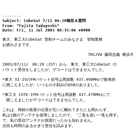
--------
Subject: CubeSat 7/11 06:20報告＆質問

From: "Fujita Tadayoshi"

Date: Fri, 11 Jul 2003 08:35:06 +0900
東大、東工大CubeSat 管制チームのみなさま、管制業務

お疲れさまです。

                                    7N1JVW 藤田忠義 横浜
2003/07/11/　06:20（JST）から、東大、東工大CubeSat の

パケット受信をしましたが、デコードはできませんでした。

*東大 XI-IVのFMパケット信号は周波数 437.490MHzで散発的

に聴こえましたが、いつもの小刻みのQSBがありました。

*東工大 CUTE-IFMパケット信号は周波数 437.470MHzにて

　聴こえましたがデコードはできませんでした。

これは、両校の衛星の位置が互いに離れてきたにも関わらず、

私は1個のアンテナを使用しましたので、「二兎を追い一兎も得ず」

で、私の受信アンテナが原因だったかも知れません。

次回も時間のあるかぎり受信を試みます。
