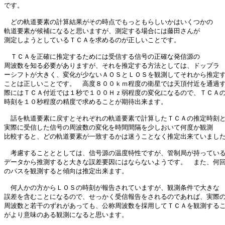
です。

　どの軌道要素の計算結果がその時点でもっともらしいかはいくつかの

軌道要素が候補になると思いますが、測定する場合には藤田さんが

測定しようとしているＴＣＡを求めるのが正しいことです。

　ＴＣＡを正確に推定するためには受信する信号の正確な発信源の

周波数を知る必要がありますが、それを推定する方法としては、ドップラ

ーシフトが大きく、変化が少ないＡＯＳとＬＯＳを観測してそれから推定す
ことは正しいことです。　高度８００ｋｍ程度の衛星では天頂付近を通過す
際にはＴＣＡ付近では１秒で１００Ｈｚ弱程度の変化になるので、ＴＣＡの
時刻を１０秒程度の精度で求めることが期待出来ます。

　話を軌道要素に戻すとそれぞれの軌道要素で計算したＴＣＡの推定時刻と
実際に受信した信号の周波数の変化を時間間隔を少しおいて何度か観測

比較すると、どの軌道要素が一致するかは迷うことなく推定出来ていました
　考慮することととしては、信号源の温度特性ですが、管制局が持っている
データから推測すると大きな誤差要因にはならないようです。　また、何回
のパスを観測すると傾向は推定出来ます。

　何人かの方からＬＯＳの時刻が報告されていますが、観測条件で大きな

誤差を含むことになるので、せっかく受信報告をされるのであれば、実際の
周波数と若干のずれがあっても、公称周波数を採用してＴＣＡを観測するこ
がより意味のある観測になると思います。
