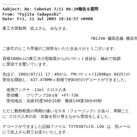
--------
Subject: Re: CubeSat 7/11 06:20報告＆質問

From: "Fujita Tadayoshi"

Date: Fri, 11 Jul 2003 18:16:57 +0900
東工大管制局　此上さん、みなさま。

                                    7N1JVW 藤田忠義 横浜
ご多忙のところ早速のご回答をいただきありがとうございます。

容積1000ccの東工大小型衛星からのパケット送信を、極めて快調

に受信でき驚いています。

先ほど、2003/07/11 17：40から、FMパケット(1200bps AX25)の

受信を開始し、437.470MHｚ前後で約63行のデコードができました。

　使用アンテナ：13el クロス八木

　受信機：　プリアンプ20ｄB　+FT-736

　受信地点：北緯35度30分31秒　東経139度30分45秒

ただし数秒程度の周期の速いＱＳＢ（フェージング）があり、周期ごと

に クロス八木の左・右旋を切り替えながら受信をしました。

デコードができました記録ファイル TIT030711Ｂ.LOG は、別メール

にて此上さん宛てお送りいたします。
