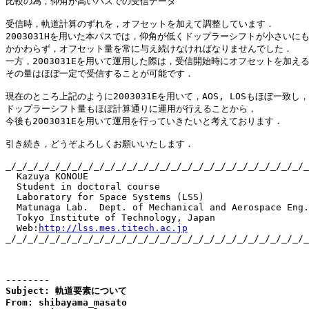
比較の為，仰角が高いパスでの受信データ

受信時，軌道計算のずれを，オフセットを加えて調整しています．

2003031Hを用いた本パスでは，仰角が低くドップラーシフトが小さいにも
かかわらず，オフセット量を常に与え続けなければなりませんでした．

一方，2003031Eを用いて運用した際は，受信開始時にオフセットを加える
その量はほぼ一定で受信することが可能です．

現在のところ上記のように2003031Eを用いて，AOS, LOSもほぼ一致し，

ドップラーシフト量もほぼ計算通りに運用が行えることから，

今後も2003031Eを用いて運用を行っていきたいと考えております．

引き続き，どうぞよろしくお願いいたします．

_/_/_/_/_/_/_/_/_/_/_/_/_/_/_/_/_/_/_/_/_/_/_/_/_/_/_/_
  Kazuya KONOUE

  Student in doctoral course

  Laboratory for Space Systems (LSS)

  Matunaga Lab.  Dept. of Mechanical and Aerospace Eng.

  Tokyo Institute of Technology, Japan

  Web:
http://lss.mes.titech.ac.jp
_/_/_/_/_/_/_/_/_/_/_/_/_/_/_/_/_/_/_/_/_/_/_/_/_/_/_/_
--------
Subject: 軌道要素について

From: shibayama_masato
