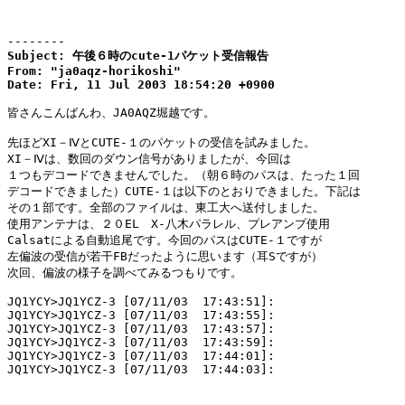
--------
Subject: 午後６時のcute-1パケット受信報告

From: "ja0aqz-horikoshi" 
Date: Fri, 11 Jul 2003 18:54:20 +0900
皆さんこんばんわ、JA0AQZ堀越です。

先ほどXI－ⅣとCUTE-１のパケットの受信を試みました。

XI－Ⅳは、数回のダウン信号がありましたが、今回は

１つもデコードできませんでした。（朝６時のパスは、たった１回

デコードできました）CUTE-１は以下のとおりできました。下記は

その１部です。全部のファイルは、東工大へ送付しました。

使用アンテナは、２０EL　X-八木パラレル、プレアンプ使用

Calsatによる自動追尾です。今回のパスはCUTE-１ですが

左偏波の受信が若干FBだったように思います（耳Sですが）

次回、偏波の様子を調べてみるつもりです。

JQ1YCY>JQ1YCZ-3 [07/11/03  17:43:51]:

JQ1YCY>JQ1YCZ-3 [07/11/03  17:43:55]:

JQ1YCY>JQ1YCZ-3 [07/11/03  17:43:57]:

JQ1YCY>JQ1YCZ-3 [07/11/03  17:43:59]:

JQ1YCY>JQ1YCZ-3 [07/11/03  17:44:01]:

JQ1YCY>JQ1YCZ-3 [07/11/03  17:44:03]:
