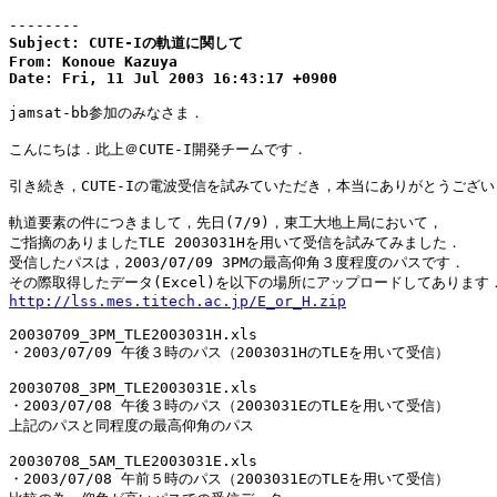
--------
Subject: CUTE-Iの軌道に関して

From: Konoue Kazuya

Date: Fri, 11 Jul 2003 16:43:17 +0900
jamsat-bb参加のみなさま．

こんにちは．此上＠CUTE-I開発チームです．

引き続き，CUTE-Iの電波受信を試みていただき，本当にありがとうござい
軌道要素の件につきまして，先日(7/9)，東工大地上局において，

ご指摘のありましたTLE 2003031Hを用いて受信を試みてみました．

受信したパスは，2003/07/09 3PMの最高仰角３度程度のパスです．

http://lss.mes.titech.ac.jp/E_or_H.zip
20030709_3PM_TLE2003031H.xls

・2003/07/09 午後３時のパス（2003031HのTLEを用いて受信）

20030708_3PM_TLE2003031E.xls

・2003/07/08 午後３時のパス（2003031EのTLEを用いて受信）

上記のパスと同程度の最高仰角のパス

20030708_5AM_TLE2003031E.xls

・2003/07/08 午前５時のパス（2003031EのTLEを用いて受信）
