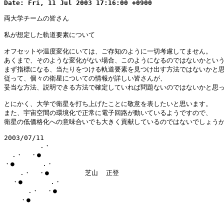
Date: Fri, 11 Jul 2003 17:16:00 +0900
両大学チームの皆さん

私が想定した軌道要素について

オフセットや温度変化にいては、ご存知のように一切考慮してません。

あくまで、そのような変化がない場合、このようになるのではないかという
まず指標になる、当たりをつける軌道要素を見つけ出す方法ではないかと思
従って、個々の衛星についての情報が詳しい皆さんが、

妥当な方法、説明できる方法で確定していれば問題ないのではないかと思っ
とにかく、大学で衛星を打ち上げたことに敬意を表したいと思います。

また、宇宙空間の環境化で正常に電子回路が動いているようですので、

衛星の低価格化への意味合いでも大きく貢献しているのではないでしょうか
2003/07/11

         .・

  .・  ・●

・●       .・

    .・  ・●         芝山  正登

  ・●       .・      

      .・  ・●

    ・●
