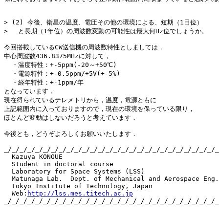
> (2) 今後、衛星の温度、電圧その他の環境による、短期（1日位）

> 　と長期（1年位）の周波数変動の可能性は最大何Hz位でしょうか。

今回搭載しているCW送信機の周波数特性としましては，

中心周波数436.8375MHzに対して，

  ・温度特性：+-5ppm(-20～+50℃)

  ・電源特性：+-0.5ppm/+5V(+-5%)

  ・経年特性：+-1ppm/年

となっています．

現在得られているテレメトリから，温度，電源ともに

上記範囲内に入っておりますので，現在の環境を保っている限り，

ほとんど変動はしないだろうと考えています．

今後とも，どうぞよろしくお願いいたします．

_/_/_/_/_/_/_/_/_/_/_/_/_/_/_/_/_/_/_/_/_/_/_/_/_/_/_/_
  Kazuya KONOUE

  Student in doctoral course

  Laboratory for Space Systems (LSS)

  Matunaga Lab.  Dept. of Mechanical and Aerospace Eng.

  Tokyo Institute of Technology, Japan

  Web:
http://lss.mes.titech.ac.jp
_/_/_/_/_/_/_/_/_/_/_/_/_/_/_/_/_/_/_/_/_/_/_/_/_/_/_/_