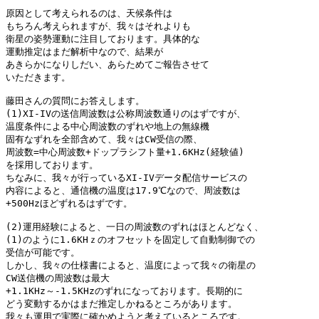
原因として考えられるのは、天候条件は

もちろん考えられますが、我々はそれよりも

衛星の姿勢運動に注目しております。具体的な

運動推定はまだ解析中なので、結果が

あきらかになりしだい、あらためてご報告させて

いただきます。

藤田さんの質問にお答えします。

(1)XI-IVの送信周波数は公称周波数通りのはずですが、

温度条件による中心周波数のずれや地上の無線機

固有なずれを全部含めて、我々はCW受信の際、

周波数=中心周波数+ドップラシフト量+1.6KHz(経験値)

を採用しております。

ちなみに、我々が行っているXI-IVデータ配信サービスの

内容によると、通信機の温度は17.9℃なので、周波数は

+500Hzほどずれるはずです。

(2)運用経験によると、一日の周波数のずれはほとんどなく、

(1)のように1.6KHｚのオフセットを固定して自動制御での

受信が可能です。

しかし、我々の仕様書によると、温度によって我々の衛星の

CW送信機の周波数は最大

+1.1KHz～-1.5KHzのずれになっております。長期的に

どう変動するかはまだ推定しかねるところがあります。

我々も運用で実際に確かめようと考えているところです。
