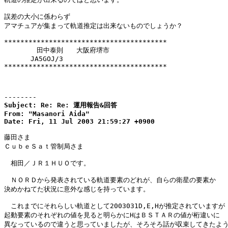
誤差の大小に係わらず

アマチュアが集まって軌道推定は出来ないものでしょうか？

****************************************

        田中泰則　　大阪府堺市

　　　　JA5GOJ/3

****************************************

--------
Subject: Re: Re: 運用報告&回答

From: "Masanori Aida"

Date: Fri, 11 Jul 2003 21:59:27 +0900
藤田さま

ＣｕｂｅＳａｔ管制局さま

　相田／ＪＲ１ＨＵＯです。

　ＮＯＲＤから発表されている軌道要素のどれが、自らの衛星の要素か

決めかねてた状況に意外な感じを持っています。

　これまでにそれらしい軌道として2003031D,E,Hが推定されていますが

起動要素のそれぞれの値を見ると明らかにHはＢＳＴＡＲの値が桁違いに

異なっているので違うと思っていましたが、そろそろ話が収束してきたよう