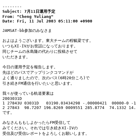
--------
Subject: 7月11日運用予定

From: "Cheng Yuliang"

Date: Fri, 11 Jul 2003 05:11:00 +0900
JAMSAT-bb参加のみなさま

およはようございます。東大チームの程毓梁です。

いつもXI-IVがお世話になっております。

同じチームの永島隆の代わりに投稿させて

いただきます。

今日の運用予定を報告します。

先ほどのパスでアップリンクコマンドが

よく通りましたので、次のパス(6時20分ころ)で

引き続きFM通信を行いたいと思います。

我々が使っている軌道要素は

2003031D                

1 27843U 03031D   03190.03434298 -.00000421  00000-0 -1
2 27843  98.7207 196.8269 0009551 285.8774  74.1332 14.
です。

みなさんももしよかったらFM受信して

みてください。それでは引き続きXI-IVの

受信及び受信レポートをよろしくお願いします。
