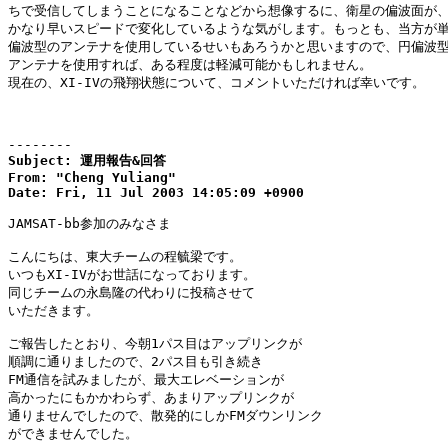
ちで受信してしまうことになることなどから想像するに、衛星の偏波面が、
かなり早いスピードで変化しているような気がします。もっとも、当方が単
偏波型のアンテナを使用しているせいもあろうかと思いますので、円偏波型
アンテナを使用すれば、ある程度は軽減可能かもしれません。

現在の、XI-IVの飛翔状態について、コメントいただければ幸いです。

--------
Subject: 運用報告&回答

From: "Cheng Yuliang"

Date: Fri, 11 Jul 2003 14:05:09 +0900
JAMSAT-bb参加のみなさま

こんにちは、東大チームの程毓梁です。

いつもXI-IVがお世話になっております。

同じチームの永島隆の代わりに投稿させて

いただきます。

ご報告したとおり、今朝1パス目はアップリンクが

順調に通りましたので、2パス目も引き続き

FM通信を試みましたが、最大エレベーションが

高かったにもかかわらず、あまりアップリンクが

通りませんでしたので、散発的にしかFMダウンリンク

ができませんでした。
