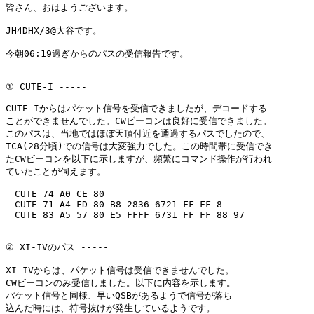
皆さん、おはようございます。

JH4DHX/3@大谷です。

今朝06:19過ぎからのパスの受信報告です。

① CUTE-I -----

CUTE-Iからはパケット信号を受信できましたが、デコードする

ことができませんでした。CWビーコンは良好に受信できました。

このパスは、当地ではほぼ天頂付近を通過するパスでしたので、

TCA(28分頃)での信号は大変強力でした。この時間帯に受信でき

たCWビーコンを以下に示しますが、頻繁にコマンド操作が行われ

ていたことが伺えます。

　CUTE 74 A0 CE 80

　CUTE 71 A4 FD 80 B8 2836 6721 FF FF 8

　CUTE 83 A5 57 80 E5 FFFF 6731 FF FF 88 97

② XI-IVのパス -----

XI-IVからは、パケット信号は受信できませんでした。

CWビーコンのみ受信しました。以下に内容を示します。

パケット信号と同様、早いQSBがあるようで信号が落ち

込んだ時には、符号抜けが発生しているようです。
