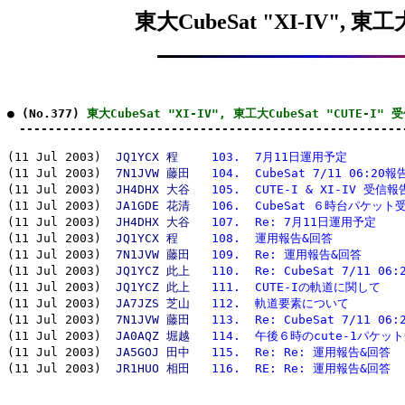
東大CubeSat "XI-IV", 東工
● (No.377) 
東大CubeSat "XI-IV", 東工大CubeSat "CUTE-I"
　-----------------------------------------------------
(11 Jul 2003)  
JQ1YCX 程　
103.  7月11日運用予定
(11 Jul 2003)  
7N1JVW 藤田
104.  CubeSat 7/11 06:20
(11 Jul 2003)  
JH4DHX 大谷
105.  CUTE-I & XI-IV 受信報
(11 Jul 2003)  
JA1GDE 花清
106.  CubeSat ６時台パケッ
(11 Jul 2003)  
JH4DHX 大谷
107.  Re: 7月11日運用予定
(11 Jul 2003)  
JQ1YCX 程　
108.  運用報告&回答
(11 Jul 2003)  
7N1JVW 藤田
109.  Re: 運用報告&回答
(11 Jul 2003)  
JQ1YCZ 此上
110.  Re: CubeSat 7/11 0
(11 Jul 2003)  
JQ1YCZ 此上
111.  CUTE-Iの軌道に関して
(11 Jul 2003)  
JA7JZS 芝山
112.  軌道要素について
(11 Jul 2003)  
7N1JVW 藤田
113.  Re: CubeSat 7/11 0
(11 Jul 2003)  
JA0AQZ 堀越
114.  午後６時のcute-1パケッ
(11 Jul 2003)  
JA5GOJ 田中
115.  Re: Re: 運用報告&回答
(11 Jul 2003)  
JR1HUO 相田
116.  RE: Re: 運用報告&回答