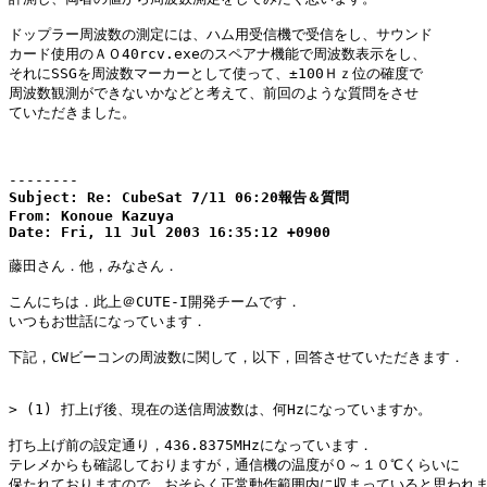
ドップラー周波数の測定には、ハム用受信機で受信をし、サウンド

カード使用のＡＯ40rcv.exeのスペアナ機能で周波数表示をし、

それにSSGを周波数マーカーとして使って、±100Ｈｚ位の確度で

周波数観測ができないかなどと考えて、前回のような質問をさせ

ていただきました。

--------
Subject: Re: CubeSat 7/11 06:20報告＆質問

From: Konoue Kazuya

Date: Fri, 11 Jul 2003 16:35:12 +0900
藤田さん．他，みなさん．

こんにちは．此上＠CUTE-I開発チームです．

いつもお世話になっています．

下記，CWビーコンの周波数に関して，以下，回答させていただきます．

> (1) 打上げ後、現在の送信周波数は、何Hzになっていますか。

打ち上げ前の設定通り，436.8375MHzになっています．

テレメからも確認しておりますが，通信機の温度が０～１０℃くらいに

保たれておりますので，おそらく正常動作範囲内に収まっていると思われま