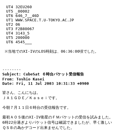
　UT4 32EU260

　UT5 _00002

　UT6 646_7__46D

　UT1 WWW.SPACE.T.U-TOKYO.AC.JP

　UT2 06

　UT3 F2B80067

　UT4 3143_5

　UT5 200000

　UT6 4545___

 ※当地でのXI-IVのLOS時刻は、06:36:00頃でした。

--------
Subject: CubeSat ６時台パケット受信報告

From: Toshio Kasei

Date: Fri, 11 Jul 2003 10:31:33 +0900
皆さん、こんにちは。

ＪＡ１ＧＤＥ／Ｋａｓｅｉです。

今朝７月１１日６時台の受信報告です。

最初ＡＯＳ後のXI-IV衛星のＦＭパケットの受信を試みました。

6時22分過ぎよりパケット信号は確認できましたが、早く激しい

ＱＳＢの為かデコード出来ませんでした。
