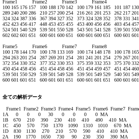
Frame1            Frame2            Frame3            Frame4

100 165 176 157   100 188 170 142   100 179 161 185   101 187 130
289 240 200 286   210 257 200 254   216 261 201 253   262 217 201
324 324 387 336   367 394 327 352   373 324 328 352   378 331 341
452 423 456 417   448 453 455 455   453 400 456 456   403 454 457
524 501 540 529   539 501 550 528   543 501 541 528   539 501 550
602 602 601 651   600 601 600 651   600 601 600 651   600 601 601
Frame5            Frame6            Frame7            Frame8

100 178 144 170   100 178 133 169   100 174 148 178   100 178 165
294 263 201 254   287 269 201 254   281 241 201 254   279 267 201
372 354 330 352   377 352 330 353   375 359 332 353   375 370 332
450 454 458 456   451 454 458 456   451 454 459 457   451 454 460
539 501 550 529   539 501 549 528   539 501 549 529   540 501 549
600 601 601 651   600 601 601 651   600 601 601 651   600 601 601
全ての解析データ
   Frame1  Frame2  Frame3  Frame4  Frame5  Frame6  Frame7  Frame
1A      0       0       0      30       0       0       0       0  MA

1B    670     210     390     230     410     410     490     410  MA

1C    450     570     750    1370    1090    1310    1010     670  MA

1D    830    1130     270     210     570     590     410     410  MA

2A    190    1770    1650     730      90     230     350     390  MA
