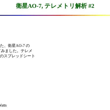
衛星AO-7, テレメトリ解析 #2
れた、衛星AO-7 の

みました。テレメ

用のスプレッドシート

tts
