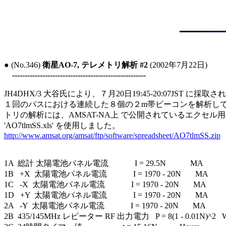
● (No.346) 
衛星AO-7, テレメトリ解析 #2
 (2002年7月22日)

-----------------------------------------------------
JH4DHX/3 大谷氏により、７月20日19:45-20:07JST に採取さ
１回のパスにおける連続した８個の２m帯ビーコンを解析して
トリの解析には、AMSAT-NA上 で公開されているエクセル
http://www.amsat.org/amsat/ftp/software/spreadsheet/AO7tlmSS.zip
1A  総計 太陽電池パネル電流             I = 29.5N            MA

1B   +X  太陽電池パネル電流             I = 1970 - 20N       MA

1C   -X  太陽電池パネル電流             I = 1970 - 20N       MA

1D   +Y  太陽電池パネル電流             I = 1970 - 20N       MA

2A   -Y  太陽電池パネル電流             I = 1970 - 20N       MA

2B  435/145MHz レピーター RF 出力電力   P = 8(1 - 0.01N)^2   Wa