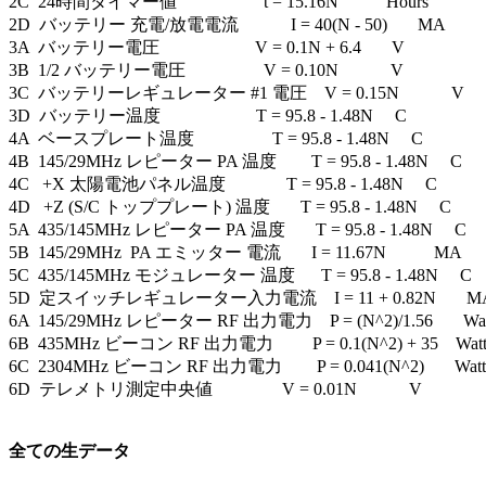
2C  24時間タイマー値                    t = 15.16N           Hours

2D  バッテリー 充電/放電電流            I = 40(N - 50)       MA

3A  バッテリー電圧                      V = 0.1N + 6.4       V

3B  1/2 バッテリー電圧                  V = 0.10N            V

3C  バッテリーレギュレーター #1 電圧    V = 0.15N            V

3D  バッテリー温度                      T = 95.8 - 1.48N     C

4A  ベースプレート温度                  T = 95.8 - 1.48N     C

4B  145/29MHz レピーター PA 温度        T = 95.8 - 1.48N     C

4C   +X 太陽電池パネル温度              T = 95.8 - 1.48N     C

4D   +Z (S/C トッププレート) 温度       T = 95.8 - 1.48N     C

5A  435/145MHz レピーター PA 温度       T = 95.8 - 1.48N     C

5B  145/29MHz  PA エミッター 電流       I = 11.67N           MA

5C  435/145MHz モジュレーター 温度      T = 95.8 - 1.48N     C

5D  定スイッチレギュレーター入力電流    I = 11 + 0.82N       MA
6A  145/29MHz レピーター RF 出力電力    P = (N^2)/1.56       Watt
6B  435MHz ビーコン RF 出力電力         P = 0.1(N^2) + 35    Watts
6C  2304MHz ビーコン RF 出力電力        P = 0.041(N^2)       Watts
6D  テレメトリ測定中央値                V = 0.01N            V

全ての生データ