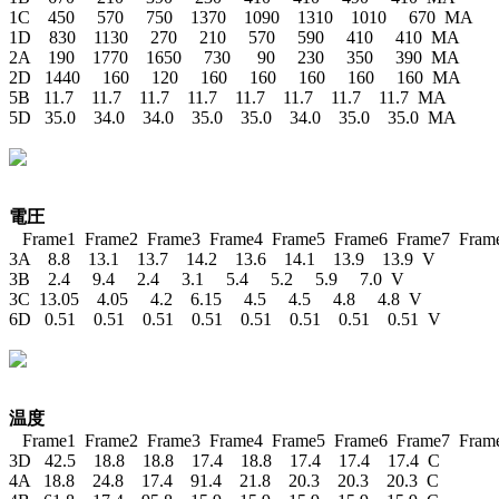
1C    450     570     750    1370    1090    1310    1010     670  MA

1D    830    1130     270     210     570     590     410     410  MA

2A    190    1770    1650     730      90     230     350     390  MA

2D   1440     160     120     160     160     160     160     160  MA

5B   11.7    11.7    11.7    11.7    11.7    11.7    11.7    11.7  MA

5D   35.0    34.0    34.0    35.0    35.0    34.0    35.0    35.0  MA

電圧

   Frame1  Frame2  Frame3  Frame4  Frame5  Frame6  Frame7  Frame
3A    8.8    13.1    13.7    14.2    13.6    14.1    13.9    13.9  V

3B    2.4     9.4     2.4     3.1     5.4     5.2     5.9     7.0  V

3C  13.05    4.05     4.2    6.15     4.5     4.5     4.8     4.8  V

6D   0.51    0.51    0.51    0.51    0.51    0.51    0.51    0.51  V

温度

   Frame1  Frame2  Frame3  Frame4  Frame5  Frame6  Frame7  Frame
3D   42.5    18.8    18.8    17.4    18.8    17.4    17.4    17.4  C

4A   18.8    24.8    17.4    91.4    21.8    20.3    20.3    20.3  C
