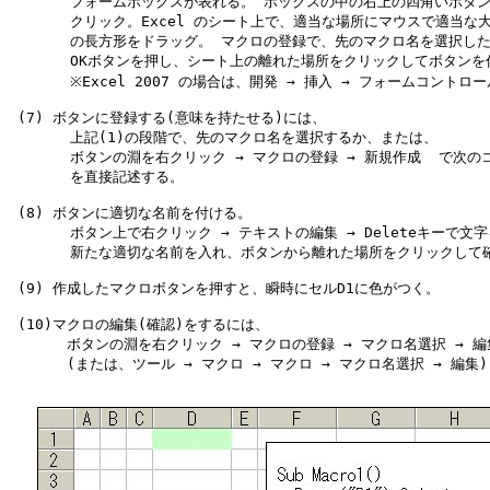
       フォームボックスが表れる。 ボックスの中の右上の四角いボタン
       クリック。Excel のシート上で、適当な場所にマウスで適当な大
       の長方形をドラッグ。 マクロの登録で、先のマクロ名を選択した
       OKボタンを押し、シート上の離れた場所をクリックしてボタンを
       ※Excel 2007 の場合は、開発 → 挿入 → フォームコントロール
 (7) ボタンに登録する(意味を持たせる)には、

       上記(1)の段階で、先のマクロ名を選択するか、または、

       ボタンの淵を右クリック → マクロの登録 → 新規作成  で次のコ
       を直接記述する。

 (8) ボタンに適切な名前を付ける。

       ボタン上で右クリック → テキストの編集 → Deleteキーで文字
       新たな適切な名前を入れ、ボタンから離れた場所をクリックして確
 (9) 作成したマクロボタンを押すと、瞬時にセルD1に色がつく。

 (10)マクロの編集(確認)をするには、

     　ボタンの淵を右クリック → マクロの登録 → マクロ名選択 → 編集
     　(または、ツール → マクロ → マクロ → マクロ名選択 → 編集)
