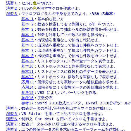
演習１
：
セルに
色
をつけよ。
演習２
：
セルの
色
を消すマクロを作成せよ。
演習３
：
マクロプログラムの中身を見てみよう。
(VBA の基本)
基本 1
：
基本的な使い方
基本 2
：
数値を検索して右２列隣りに ○印 をつけよ。
基本 3
：
数値を検索して抽出セルの絶対参照を列記せよ。
基本 4
：
対数を利用して正の数の桁数を算出せよ。
基本 5
：
出現値を重複なしで抽出し転記せよ。
基本 6
：
出現値を重複なしで抽出し件数をカウントせよ。
基本 7
：
出現値を重複なしで抽出し件数をカウントせよ。
基本 8
：
出現値を重複なしで抽出し件数をカウントせよ。
基本 9
：
リストボックスに１列の全データを表示せよ。  
基本10
：
リストボックスに１列を重複なしで表示せよ。  
基本11
：
リストボックスに複数列の全データを表示せよ。
基本12
：
リストボックスに複数列を重複なしで表示せよ。
応用13
：
回帰分析により実験データの近似直線を求めよ。
応用14
：
回帰分析により実験データの近似曲線を求めよ。
参考15
：
VB5 によりハイパーリンクを作る。
参考16
：
度数分布
参考17
：
Word 2010数式エディタ, Excel 2010分析ツール
演習４
：
数値データの合計/平均を算出するマクロを作成せよ。
演習５
：
VB Editor を用いて上記のマクロを修正せよ。
演習６
：
制御文 For Next を用いてマクロを手書きせよ。
演習７
：
数値データを小さい順に並べ替えるマクロを作成せよ。
演習８
：
二つの数値データの和を求めるユーザーフォームを作成せよ。