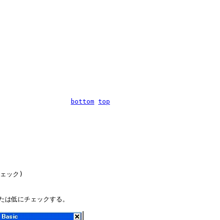
。
。
bottom
top
ェック)

または低にチェックする。
