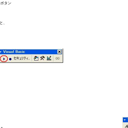
ボタン

と、
