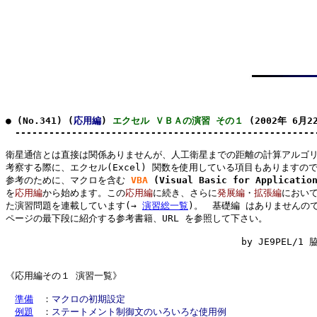
● (No.341) (
応用編
) 
エクセル ＶＢＡの演習 その１
 (2002年 6月22
　-----------------------------------------------------
衛星通信とは直接は関係ありませんが、人工衛星までの距離の計算アルゴリ
考察する際に、エクセル(Excel) 関数を使用している項目もありますので
参考のために、マクロを含む 
VBA
(Visual Basic for Applicatio
を
応用編
から始めます。この
応用編
に続き、さらに
発展編
・
拡張編
において
た演習問題を連載しています(→ 
演習総一覧
)。　基礎編 はありませんので
ページの
最下段
に紹介する参考書籍、URL を参照して下さい。

　　　　　　　　　　　　　　　　　　　　　　　　　 by JE9PEL/1 脇
《応用編その１ 演習一覧》

準備
　：
マクロの初期設定
例題
　：
ステートメント制御文のいろいろな使用例