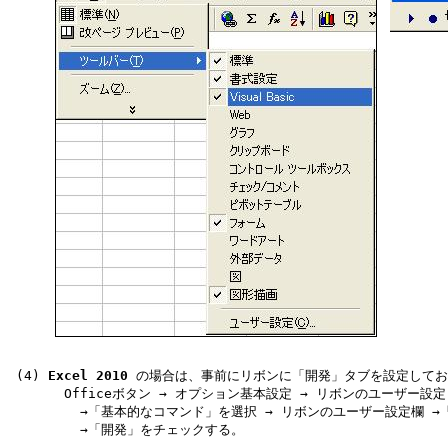
 (4) 
Excel 2010
 の場合は、事前にリボンに「開発」タブを設定してお
       Officeボタン → オプション基本設定 → リボンのユーザー設定
         →「基本的なコマンド」を選択 → リボンのユーザー設定欄 →
         →「開発」をチェックする。
