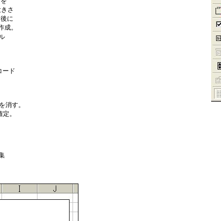
を

きさ

後に

作成。



ード

を消す。

定。


