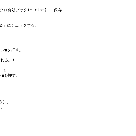
クロ有効ブック(*.xlsm) → 保存

する」にチェックする。

タン●を押す。

れる。)

で

■を押す。

ン)

。
