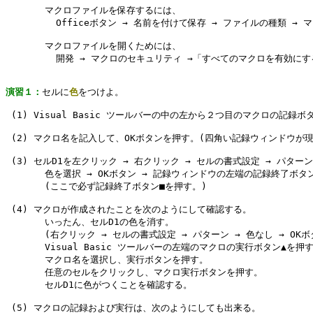
       マクロファイルを保存するには、

         Officeボタン → 名前を付けて保存 → ファイルの種類 → マ
       マクロファイルを開くためには、

         開発 → マクロのセキュリティ →「すべてのマクロを有効に
演習１：
セルに
色
をつけよ。

 (1) Visual Basic ツールバーの中の左から２つ目のマクロの記録ボ
 (2) マクロ名を記入して、OKボタンを押す。(四角い記録ウィンドウが現
 (3) セルD1を左クリック → 右クリック → セルの書式設定 → パターン 
       色を選択 → OKボタン → 記録ウィンドウの左端の記録終了ボタン
       (ここで必ず記録終了ボタン■を押す。)

 (4) マクロが作成されたことを次のようにして確認する。

       いったん、セルD1の色を消す。

       (右クリック → セルの書式設定 → パターン → 色なし → OKボタ
       Visual Basic ツールバーの左端のマクロの実行ボタン▲を押す
       マクロ名を選択し、実行ボタンを押す。

       任意のセルをクリックし、マクロ実行ボタンを押す。

       セルD1に色がつくことを確認する。

 (5) マクロの記録および実行は、次のようにしても出来る。
