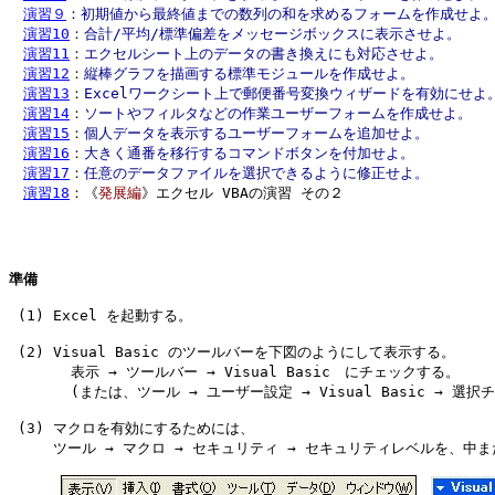
演習９
：
初期値から最終値までの数列の和を求めるフォームを作成せよ
演習10
：
合計/平均/標準偏差をメッセージボックスに表示させよ。
演習11
：
エクセルシート上のデータの書き換えにも対応させよ。
演習12
：
縦棒グラフを描画する標準モジュールを作成せよ。
演習13
：
Excelワークシート上で郵便番号変換ウィザードを有効にせよ
演習14
：
ソートやフィルタなどの作業ユーザーフォームを作成せよ。
演習15
：
個人データを表示するユーザーフォームを追加せよ。
演習16
：
大きく通番を移行するコマンドボタンを付加せよ。
演習17
：
任意のデータファイルを選択できるように修正せよ。
演習18
：《
発展編
》エクセル VBAの演習 その２

準備
 (1) Excel を起動する。

 (2) Visual Basic のツールバーを下図のようにして表示する。

       表示 → ツールバー → Visual Basic　にチェックする。

       (または、ツール → ユーザー設定 → Visual Basic → 選択チ
 (3) マクロを有効にするためには、

     ツール → マクロ → セキュリティ → セキュリティレベルを、中