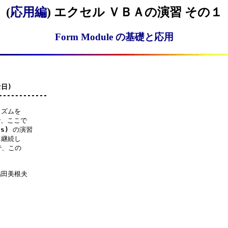
(
応用編
) エクセル ＶＢＡの演習 その１
Form Module の基礎と応用
日)

------------
ズムを

、ここで

ns)
 の演習

継続し

、この

田美根夫
