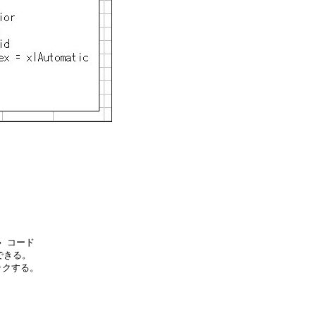
 コード

きる。

クする。


