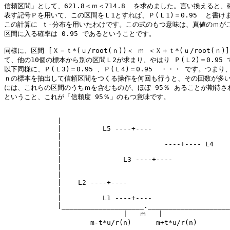
信頼区間」として、621.8＜ｍ＜714.8  を求めました。言い換えると、確
表す記号Ｐを用いて、この区間をＬ1とすれば、Ｐ(Ｌ1)＝0.95  と書けま
この計算に ｔ-分布を用いたわけです。この式のもつ意味は、真値のｍがこ
区間に入る確率は 0.95 であるということです。

同様に、区間 [Ｘ－ｔ*(ｕ/root(ｎ))＜ ｍ ＜Ｘ＋ｔ*(ｕ/root(ｎ)]
て、他の10個の標本から別の区間Ｌ2が求まり、やはり Ｐ(Ｌ2)＝0.95 で
以下同様に、Ｐ(Ｌ3)＝0.95 、Ｐ(Ｌ4)＝0.95  ・・・ です。つまり、
ｎの標本を抽出して信頼区間をつくる操作を何回も行うと、その回数が多い
には、これらの区間のうちｍを含むものが、ほぼ 95％ あることが期待され
ということ、これが「信頼度 95％」のもつ意味です。

             |                                         
             |          L5 ----+----                   
             |                                         
             |                         ----+---- L4    
             |                                         
             |               L3 ----+----              
             |                                         
             |                                         
             |    L2 ----+----                         
             |                                         
             |          L1 ----+----                   
             |____________________.____________________
                             |   ｍ   |                 
                     m-t*u/r(n)      m+t*u/r(n)
