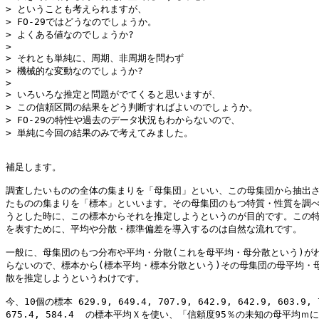
> ということも考えられますが、

> FO-29ではどうなのでしょうか。

> よくある値なのでしょうか?

> 

> それとも単純に、周期、非周期を問わず

> 機械的な変動なのでしょうか?

> 

> いろいろな推定と問題がでてくると思いますが、

> この信頼区間の結果をどう判断すればよいのでしょうか。

> FO-29の特性や過去のデータ状況もわからないので、

> 単純に今回の結果のみで考えてみました。

補足します。

調査したいものの全体の集まりを「母集団」といい、この母集団から抽出さ
たものの集まりを「標本」といいます。その母集団のもつ特質・性質を調べ
うとした時に、この標本からそれを推定しようというのが目的です。この特
を表すために、平均や分散・標準偏差を導入するのは自然な流れです。

一般に、母集団のもつ分布や平均・分散(これを母平均・母分散という)がわ
らないので、標本から(標本平均・標本分散という)その母集団の母平均・母
散を推定しようというわけです。

今、10個の標本 629.9, 649.4, 707.9, 642.9, 642.9, 603.9, 7
675.4, 584.4  の標本平均Ｘを使い、「信頼度95％の未知の母平均ｍに