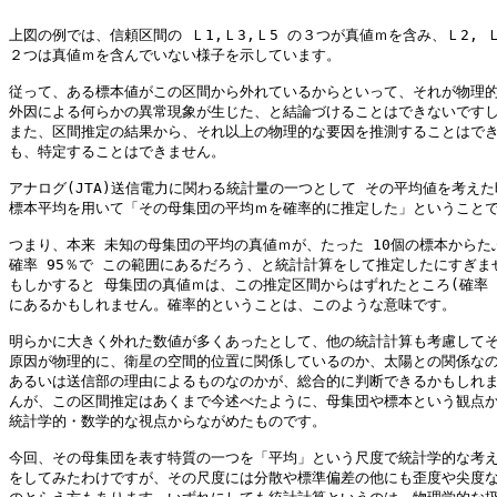
上図の例では、信頼区間の Ｌ1,Ｌ3,Ｌ5 の３つが真値ｍを含み、Ｌ2, Ｌ4
２つは真値ｍを含んでいない様子を示しています。

従って、ある標本値がこの区間から外れているからといって、それが物理的
外因による何らかの異常現象が生じた、と結論づけることはできないですし
また、区間推定の結果から、それ以上の物理的な要因を推測することはでき
も、特定することはできません。

アナログ(JTA)送信電力に関わる統計量の一つとして その平均値を考えた
標本平均を用いて「その母集団の平均ｍを確率的に推定した」ということで
つまり、本来 未知の母集団の平均の真値ｍが、たった 10個の標本からたぶ
確率 95％で この範囲にあるだろう、と統計計算をして推定したにすぎませ
もしかすると 母集団の真値ｍは、この推定区間からはずれたところ(確率 5
にあるかもしれません。確率的ということは、このような意味です。

明らかに大きく外れた数値が多くあったとして、他の統計計算も考慮してそ
原因が物理的に、衛星の空間的位置に関係しているのか、太陽との関係なの
あるいは送信部の理由によるものなのかが、総合的に判断できるかもしれま
んが、この区間推定はあくまで今述べたように、母集団や標本という観点か
統計学的・数学的な視点からながめたものです。

今回、その母集団を表す特質の一つを「平均」という尺度で統計学的な考え
をしてみたわけですが、その尺度には分散や標準偏差の他にも歪度や尖度な