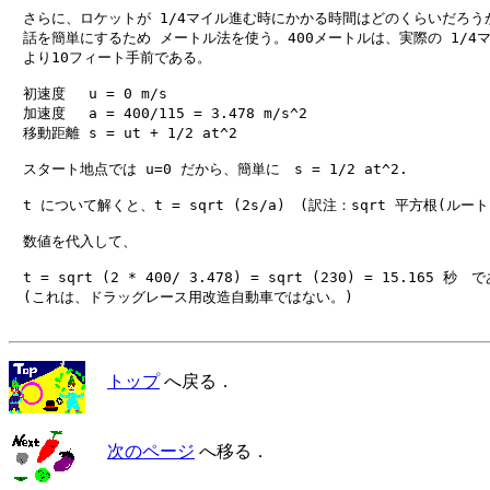
　さらに、ロケットが 1/4マイル進む時にかかる時間はどのくらいだろうか
　話を簡単にするため メートル法を使う。400メートルは、実際の 1/4マ
　より10フィート手前である。

　初速度　 u = 0 m/s

　加速度　 a = 400/115 = 3.478 m/s^2

　移動距離 s = ut + 1/2 at^2

　スタート地点では u=0 だから、簡単に　s = 1/2 at^2.

　t について解くと、t = sqrt (2s/a)　(訳注：sqrt 平方根(ルート
　数値を代入して、

　t = sqrt (2 * 400/ 3.478) = sqrt (230) = 15.165 秒　
　(これは、ドラッグレース用改造自動車ではない。)

トップ
へ戻る．
次のページ
へ移る．