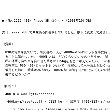
● (No.221) 400N Phase-3D ロケット (2000年10月5日)

　-------------------------------------------------

先日、amsat-bb で興味ある問答をしていました。以下に意訳して紹介し
《質問》

　P3Dの写真を見ていて、研究者の一人が 400Newtonロケットを手に持っ
　ることに気がついた。 400N とは、どのくらいの力なのだろうか。 試し
　私の体重と自転車を合わせた重さの115Kgをもとに考えてみたい。この私
　自転車に P3D_400Nロケットをつないで、摩擦なしで水平面上を動くもの
　仮定した時に、時速0Km/hから 100Km/hに加速するのにどのくらいの時
　要するだろうか？

《回答１》

　400 N = 400 kg(m/sec*sec)

　(400kg*m/(sec*sec)) / (115 kg) = 加速度 (400/115) m/(se
　ここで、100 km/hour = (1000/36) m/sec に到達するのには ど