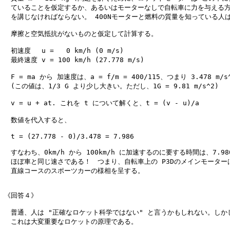
　ていることを仮定するか、あるいはモーターなしで自転車に力を与える方
　を講じなければならない。 400Nモーターと燃料の質量を知っている人は
　摩擦と空気抵抗がないものと仮定して計算する。

　初速度　 u =   0 km/h (0 m/s)

　最終速度 v = 100 km/h (27.778 m/s)

　F = ma から 加速度は、a = f/m = 400/115、つまり 3.478 m/s^
　(この値は、1/3 G より少し大きい。ただし、1G = 9.81 m/s^2)

　v = u + at. これを t について解くと、t = (v - u)/a

　数値を代入すると、

　t = (27.778 - 0)/3.478 = 7.986

　すなわち、0km/h から 100km/h に加速するのに要する時間は、7.986
　ほぼ車と同じ速さである！　つまり、自転車上の P3Dのメインモーターは
　直線コースのスポーツカーの様相を呈する。

《回答４》

　普通、人は "正確なロケット科学ではない" と言うかもしれない。しかし
　これは大変重要なロケットの原理である。
