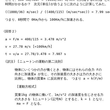
　時間がかかるか？　次元(単位)が合うように次のように計算してみた。

　((1000/36) m/sec) / ((400/115) (m/sec*sec)) = 7.99 sec
　つまり、8秒間で 0Km/hから 100Km/hに加速される。

《回答２》

　a = F/m = 400/115 = 3.478 m/s^2

　v = 27.78 m/s [=100km/h]

　t = v/a = 27.78/3.478 = 7.987 s

　(訳注) [ニュートンの運動の第二法則]

　　　　物体にいくつかの力が働くとき、物体にはそれらの合力 Fの

　　　　向きに加速度a が生じ、その加速度の大きさは力の大きさに

　　　　比例し、物体の質量m に反比例する。 つまり a = k(F/m)

　　　　 [運動方程式]

　　　　質量1kg の物体に働いて、1m/s^2 の加速度を生じさせる力

　　　　の大きさを 1ニュートン(記号N) とすると、k = 1 となり、

　　　　 ma = F となる。
