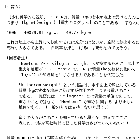
《回答３》

　 [少し科学的な説明]  9.81Nは、質量1kgの物体が地上で受ける力のこ
　つまり 1kg wt(weight) [重力キログラム] のことである。 すなわち
　400N = 400/9.81 kg wt = 40.77 kg wt

　これは地上から上昇して脱出するには充分ではないが、空間に放出するに
　充分な大きさである。　自転車を押し上げるには充分な力であろう。

　(回答者注)

　　　　 Newtons から kilogram weight へ変換するために、地上の
　　　　重力加速度が 9.81 m/s^2 で、1N は質量1kgの物体に働いて

　　　　 1m/s^2 の加速度を生じさせる力であることを仮定した。

　　　　"kilogram weight" という用語は、水平面上で静止している

　　　　質量1kgの物体が地表に及ぼす反作用の力、つまり重さのこと

　　　　である。　厳密には、"kilogram" とは質量の単位であって、

　　　　重さのことではなく、"Newtons" が重さに関する より正しい

　　　　単位である。 (一般の人々は支持しないと思う.)

　　　　多くの人々がこのことを知っていると思うが、敢えてここに

　　　　表した。(私が高校時代に習った科学はさびついていない！)

　質量 m = 115 kg (問題を解くために、ロケットモーターは この中に