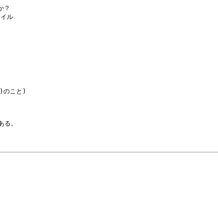
？

イル

)のこと)

である。
