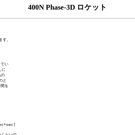
400N Phase-3D ロケット
ます。

てい

に

の

と

間を

c*sec)

のくらいの
