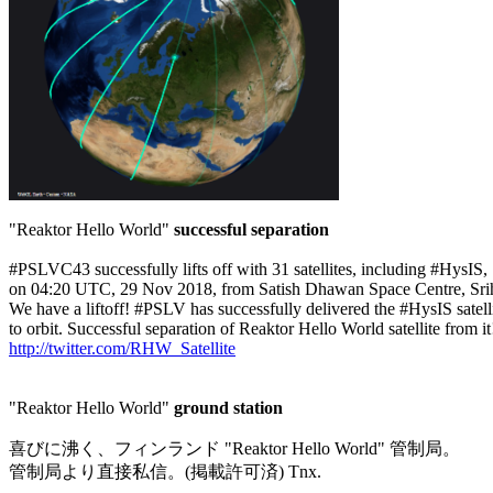
"Reaktor Hello World" 
successful separation
#PSLVC43 successfully lifts off with 31 satellites, including #HysIS,

on 04:20 UTC, 29 Nov 2018, from Satish Dhawan Space Centre, Srih
We have a liftoff! #PSLV has successfully delivered the #HysIS satelli
http://twitter.com/RHW_Satellite
"Reaktor Hello World" 
ground station
喜びに沸く、フィンランド "Reaktor Hello World" 管制局。

管制局より直接私信。(掲載許可済) Tnx.
