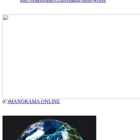
http://reaktorspace.com/reaktor-hello-world/

(C)
MANORAMA ONLINE