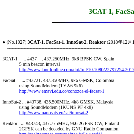
3CAT-1, FacSat
● (No.1027) 
3CAT-1, FacSat-1, InnoSat-2, Reaktor
 (2018年12月1
---------------------------------------------------------------
3CAT-1    ... #437__, 437.250MHz, 9k6 BPSK CW, Spain

              5 min beacon interval

http://www.tandfonline.com/doi/full/10.1080/22797254.20
FacSat-1  ... #43721, 437.350MHz, 9k6 GMSK, Colombia

              using SoundModem (TY2/6 9k6)

http://www.emavi.edu.co/conozca-el-facsat-1
InnoSat-2 ... #43738, 435.500MHz, 4k8 GMSK, Malaysia

              using SoundModem (1KUNS-PF 4k8)

http://www.nanosats.eu/sat/innosat-2
Reaktor   ... #43743, 437.775MHz, 9k6 2GFSK CW, Finland

              2GFSK can be decoded by GNU Radio Companion.
