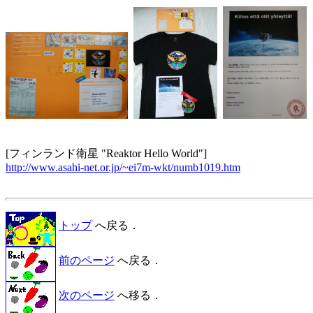
http://www.asahi-net.or.jp/~ei7m-wkt/numb1019.htm
トップ
へ戻る．
前のページ
へ戻る．
次のページ
へ移る．