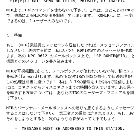
　　S[B|P|T] call SEND BULLETIN, PRIVATE, or TRAFFIC

　MIR上で、Helpコマンドを使わないで下さい。これは、ほどんどのTNCの
　で、他局によるMIRの使用を制限してしまいます。 R0MIR-1 に、一度
　できるのは、1ユーザーのみなのです。

　５．準備

　もし、(MIR)乗組員にメッセージを送信したければ、メッセージファイル
　しなさい！ 送信する前に、私はいつも R0MIR宛てのメッセージを作成し
　ます。私の KPC-9612 のメールボックス上で、「SP R0MIR@MIR」 
　標題とそのメッセージを書き込みます。

　MIRが可視範囲にあって、メールボックスが使われていない時、私はメッ
　を転送(forward)します。私のTNCがMIRのTNCに作用して転送処理を
　この処理は相当に速いです！ 私は 3.7Kの情報を１分以内で送信しまし
　には、コネクトからディスコネクトまでの時間を含んでいます。ある局へ
　を転送する方法については、あなたのTNCのユーザーズ・マニュアルを調
　て下さい。

　MIRのパーソナル・メールボックスへの通りを悪くするようなメッセージ
　することはしないで下さい。 第三者との通信は許されません。もし、あな
　それをしようとすると、次のような応答が返ってくるでしょう。

　　　－　MESSAGES MUST BE ADDRESSED TO THIS STATION.
