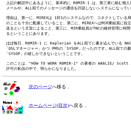
　上記の解説中にあるように、基本的に R0MIR-1 は、第三者に絡む個人
　メールや、ALL宛てのメッセージの通信を許諾しないシステムになってい
　理由は、第一に、MIREXは 1対1のシステムなので、コネクトしている局
　のことも十分に配慮していること、第二に、MIREXへはMIR乗組員に役立
　送るという主旨によること、第三に、MIR乗組員がTNCの維持管理に時間
　るということにあります。

　ほぼ毎日、R0MIR-1 に Keplerian をALL宛てに書き込んでいる N6C
 「QSLマネージャー」かつ PMSの「SYSOP」だったのです。ALL宛ての書
 「SYSOP」の彼しかできないということです。

　このことは、"HOW TO WORK R0MIR-1" の著者の WA6LIE/ Scott
次のページ
へ移る．
ホームページ(目次)
へ戻る．