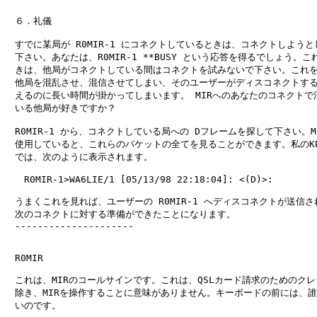
　６．礼儀

　すでに某局が R0MIR-1 にコネクトしているときは、コネクトしようと
　下さい。あなたは、R0MIR-1 **BUSY という応答を得るでしょう。こ
　きは、他局がコネクトしている間はコネクトを試みないで下さい。これを
　他局を混乱させ、混信させてしまい、そのユーザーがディスコネクトする
　えるのに長い時間が掛かってしまいます。 MIRへのあなたのコネクトで混
　いる他局が好きですか？

　R0MIR-1 から、コネクトしている局への Dフレームを探して下さい。MCO
　使用していると、これらのパケットの全てを見ることができます。私のKPC-
　では、次のように表示されます。

　　R0MIR-1>WA6LIE/1 [05/13/98 22:18:04]: <(D)>:

　うまくこれを見れば、ユーザーの R0MIR-1 へディスコネクトが送信さ
　次のコネクトに対する準備ができたことになります。

　---------------------

　R0MIR

　これは、MIRのコールサインです。これは、QSLカード請求のためのクレ
　除き、MIRを操作することに意味がありません。キーボードの前には、誰
　いのです。
