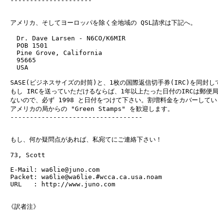
　---------------------

　アメリカ、そしてヨーロッパを除く全地域の QSL請求は下記へ。

　　Dr. Dave Larsen - N6CO/K6MIR

　　POB 1501

　　Pine Grove, California

　　95665

　　USA

　SASE(ビジネスサイズの封筒)と、1枚の国際返信切手券(IRC)を同封し
　もし IRCを送っていただけるならば、1年以上たった日付のIRCは郵便局
　ないので、必ず 1998 と日付をつけて下さい。割増料金をカバーしてい
　アメリカの局からの "Green Stamps" を歓迎します。

　----------------------------------

　もし、何か疑問点があれば、私宛てにご連絡下さい！

　73, Scott

　E-Mail: wa6lie@juno.com

　Packet: wa6lie@wa6lie.#wcca.ca.usa.noam

　URL   : http://www.juno.com

 《訳者注》
