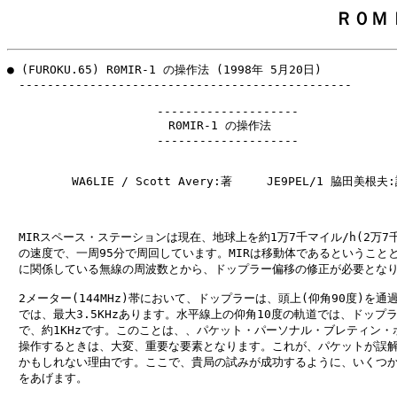
Ｒ０Ｍ
● (FUROKU.65) R0MIR-1 の操作法 (1998年 5月20日)

　-----------------------------------------------

　　　　　　　　　　　　　--------------------

　　　　　　　　　　　　　　R0MIR-1 の操作法

　　　　　　　　　　　　　--------------------

　　　　　 WA6LIE / Scott Avery:著　　　JE9PEL/1 脇田美根夫:
　MIRスペース・ステーションは現在、地球上を約1万7千マイル/h(2万7千3百
　の速度で、一周95分で周回しています。MIRは移動体であるということと
　に関係している無線の周波数とから、ドップラー偏移の修正が必要となり
　2メーター(144MHz)帯において、ドップラーは、頭上(仰角90度)を通過
　では、最大3.5KHzあります。水平線上の仰角10度の軌道では、ドップラ
　で、約1KHzです。このことは、、パケット・パーソナル・ブレティン・ボ
　操作するときは、大変、重要な要素となります。これが、パケットが誤解
　かもしれない理由です。ここで、貴局の試みが成功するように、いくつか
　をあげます。
