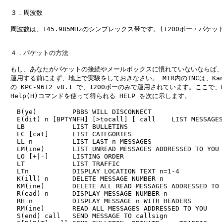
　３．周波数

　周波数は、145.985MHzのシンプレックス帯です。(1200ボー・パケット
　４．パケットの方法

　もし、あなたがパケットの接続やメールボックスに慣れていないならば、M
　運用する前にまず、地上で実験をしておきなさい。 MIR内のTNCは、Kantr
　の KPC-9612 v8.1 で、1200ボーのみで運用されています。ここで、R0
　Help(H)コマンドを使って得られる HELP を次に示します。

　　B(ye)         PBBS WILL DISCONNECT

　　E(dit) n [BPTYNFH] [>tocall] [
 call    LIST MESSAGES
　　LB            LIST BULLETINS

　　LC [cat]      LIST CATEGORIES

　　LL n          LIST LAST n MESSAGES

　　LM(ine)       LIST UNREAD MESSAGES ADDRESSED TO YOU

　　LO [+|-]      LISTING ORDER

　　LT            LIST TRAFFIC

　　LTn           DISPLAY LOCATION TEXT n=1-4

　　K(ill) n      DELETE MESSAGE NUMBER n

　　KM(ine)       DELETE ALL READ MESSAGES ADDRESSED TO 
　　R(ead) n      DISPLAY MESSAGE NUMBER n

　　RH n          DISPLAY MESSAGE n WITH HEADERS

　　RM(ine)       READ ALL MESSAGES ADDRESSED TO YOU

　　S(end) call   SEND MESSAGE TO callsign
