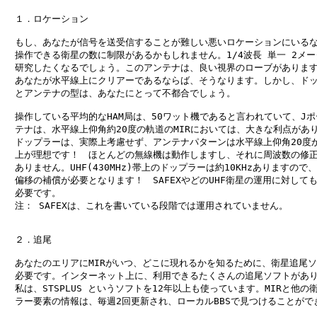
　１．ロケーション

　もし、あなたが信号を送受信することが難しい悪いロケーションにいるな
　操作できる衛星の数に制限があるかもしれません。1/4波長 単一 2メータ
　研究したくなるでしょう。このアンテナは、良い視界のローブがあります
　あなたが水平線上にクリアーであるならば、そうなります。しかし、ドッ
　とアンテナの型は、あなたにとって不都合でしょう。

　操作している平均的なHAM局は、50ワット機であると言われていて、Jポ
　テナは、水平線上仰角約20度の軌道のMIRにおいては、大きな利点があり
　ドップラーは、実際上考慮せず、アンテナパターンは水平線上仰角20度か
　上が理想です！　ほとんどの無線機は動作しますし、それに周波数の修正
　ありません。UHF(430MHz)帯上のドップラーは約10KHzありますので、
　偏移の補償が必要となります！　SAFEXやどのUHF衛星の運用に対しても
　必要です。

　注： SAFEXは、これを書いている段階では運用されていません。

　２．追尾

　あなたのエリアにMIRがいつ、どこに現れるかを知るために、衛星追尾ソ
　必要です。インターネット上に、利用できるたくさんの追尾ソフトがあり
　私は、STSPLUS というソフトを12年以上も使っています。MIRと他の衛
　ラー要素の情報は、毎週2回更新され、ローカルBBSで見つけることができ