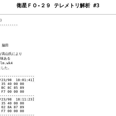
衛星ＦＯ-２９ テレメトリ解析 #3


--------

脇田

ME/高山氏により

味ある

.wk4

した。

----------------

23/98  18:01:41]

35 40 00 00     

BC 8C 85 89     

F7 00 00 00     

----------------

23/98  18:11:23]

35 40 00 00     

02 8A 87 89     

F7 00 00 00     

----------------
