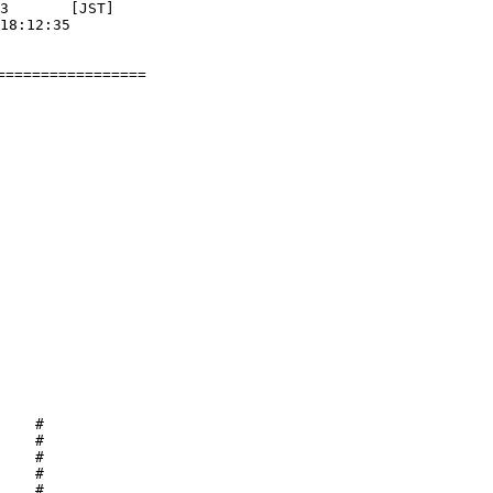
3       [JST]

18:12:35

================

    #

    #

    #

    #

    #
