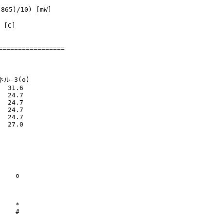
65)/10) [mW]

[C]

================

ネル-3(o)

  31.6

  24.7

  24.7

  24.7

  24.7

  27.0

    o

    *

    #
