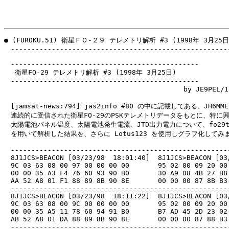
● (FUROKU.51) 衛星ＦＯ-２９ テレメトリ解析 #3 (1998年 3月25日)
　------------------------------------------------------
　----------------------------------------------

　 衛星FO-29 テレメトリ解析 #3 (1998年 3月25日)

　----------------------------------------------

　　　　　　　　　　　　　　　　　　　　　　　　　　　by JE9PEL/1 
　[jamsat-news:794] jas2info #80 の中に記載してある、JH6M
　連続的に受信された衛星FO-29のPSKテレメトリデータをもとに、特に興
　太陽電池パネル温度、太陽電池発生電流、JTD出力電力について、fo29tlm
　を用いて解析した結果を、さらに Lotus123 を使用しグラフ化してみま
　------------------------------------------------------
　8J1JCS>BEACON [03/23/98  18:01:40]  8J1JCS>BEACON [03/
　9C 03 63 08 00 97 00 00 00 00       95 02 00 09 20 00 
　00 00 35 A3 F4 76 60 93 90 B0       30 A9 D8 4B 27 B8 
　AA 52 A8 01 F1 88 89 8B 90 8E       00 00 00 87 8B B3 
　------------------------------------------------------
　8J1JCS>BEACON [03/23/98  18:11:22]  8J1JCS>BEACON [03/
　9C 03 63 08 00 9C 00 00 00 00       95 02 00 09 20 00 
　00 00 35 A5 11 78 60 94 91 B0       B7 AD 45 2D 23 02 
　AB 52 A8 01 DA 88 89 8B 90 8E       00 00 00 87 88 B3 
　------------------------------------------------------