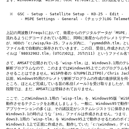
　　※  GSC - Setup - Satellite Setup - KO-25 - Edit - 

　　　   - MSPE Settings - General - (チェック)LOG Telemetr
　上記の周波数(Frequ)において、衛星からのデジタルデータが「MSPE」
　流れるようにデコードされている間に、同時に衛星からのテレメトリデー
　が、HDDの「c:/wisp/ko-25」フォルダ内に、「yymmddhh.tlm」と
　ファイル名で自動的に保存されていきます。この日、受信し作成されたフ
　イルは「98032902.tlm」(UTCの02は、JSTの11) というファイル名
　さて、AMSATで公開されている「wisp-tlm」は、Windows3.1用のテ
　解析プログラムなので、このままではWindows95上でこのプログラムを動
　させることはできません。WiSP作者の G7UPN(ZL2TPO)／Chris Jack
　以前、Windows95用のテレメトリ解析プログラムの作成の進捗状況を伺っ
　ところ、ほとんど完成している旨の私信(メール)を受け取りましたが、現
　段階では、まだ、AMSATには登録されておりません。

　ここで、このWindows3.1用の「wisp-tlm」を、Windows95版「WiS
　動作させるテクニックをお教えしましょう。一般に、Windows95で動作す
　アプリケーションの多くは、その諸設定がシステムレジストリに保存され
　Windows3.1の時のような「ini」ファイルは作成されません。つまり、W
　dows3.1用の「wisp-tlm」を Windows95上で動作させるためのポイ
　Windows3.1上で正規に作成され、動作していた「c:\windows」ディ