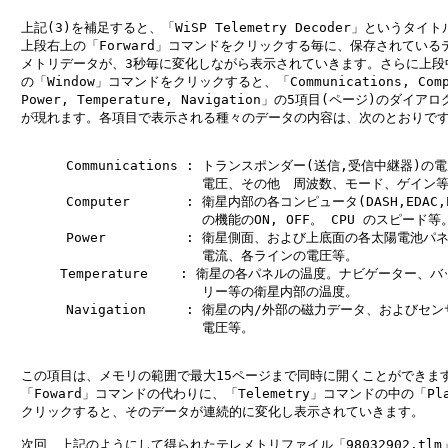
　上記(3)を補足すると、「WiSP Telemetry Decoder」というタイト
　上段右上の「Forward」コマンドをクリックする毎に、保存されているテ
　メトリデータが、3秒毎に変化しながら表示されていきます。さらに上段中
　の「Window」コマンドをクリックすると、「Communications, Compu
　Power, Temperature, Navigation」の5項目(ページ)のダイア
　が現れます。各項目で表示される種々のデータの内容は、次のとおりです
　　    Communications : トランスポンダー(送信,受信中継器)の電
　　                     電圧、その他　周波数、モード、ゲイン等
　　    Computer       : 衛星内部の各コンピュータ(DASH,EDAC,P
　　                     の機能のON, OFF。 CPU のスピード等。
　　    Power          : 衛星側面、および上底面の各太陽電池パネ
　　                     電流、各ラインの電圧等。

　　　　Temperature    : 衛星の各パネルの温度。ナビゲーター、バッ
　　                     リー等の衛星内部の温度。

　　    Navigation     : 衛星の内/外部の磁力データ、およびセン
　　                     電圧等。

　この項目は、メモリの範囲で最大15ページまで同時に開くことができます
　「Foward」コマンドの代わりに、「Telemetry」コマンドの中の「Pla
　クリックすると、そのデータが連続的に変化し表示されていきます。

　次回、上記のようにして得られたテレメトリファイル「98032902.tlm」