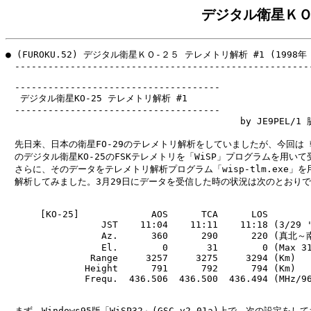
デジタル衛星ＫＯ
● (FUROKU.52) デジタル衛星ＫＯ-２５ テレメトリ解析 #1 (1998年 
　------------------------------------------------------
　-------------------------------------

　 デジタル衛星KO-25 テレメトリ解析 #1

　-------------------------------------

　　　　　　　　　　　　　　　　　　　　　　　　　　by JE9PEL/1 脇
　先日来、日本の衛星FO-29のテレメトリ解析をしていましたが、今回は 
　のデジタル衛星KO-25のFSKテレメトリを「WiSP」プログラムを用いて
　さらに、そのデータをテレメトリ解析プログラム「wisp-tlm.exe」を用
　解析してみました。3月29日にデータを受信した時の状況は次のとおりで
　　   [KO-25]             AOS      TCA      LOS

　　              JST    11:04    11:11    11:18 (3/29 '
　　              Az.      360      290      220 (真北～
　　              El.        0       31        0 (Max 31
　　            Range     3257     3275     3294 (Km)

　　           Height      791      792      794 (Km)

　　           Frequ.  436.506  436.500  436.494 (MHz/96
　まず、Windows95版「WiSP32」(GSC v2.01a)上で、次の設定をし