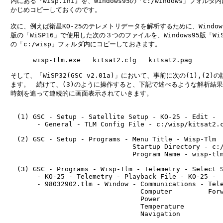
　内にある『wisp.ini』を、Windows95の「c:/windows」フォルダ内
　かじめコピーしておくのです。

　次に、例えば衛星KO-25のテレメトリデータを解析するために、Windows3
　版の「WiSP16」で使用した次の３つのファイルを、Windows95版「WiSP
　の「c:/wisp」フォルダ内にコピーしておきます。

　　    wisp-tlm.exe   kitsat2.cfg   kitsat2.pag

　そして、「WiSP32(GSC v2.01a)」において、事前に次の(1),(2)の
　ます。　続けて、(3)のように操作すると、下記で述べるような解析結果
　時刻を追って連続的に画面表示されていきます。

　　(1) GSC - Setup - Satellite Setup - KO-25 - Edit - 

　　     - General - TLM Config File - c:/wisp/kitsat2.c
　　(2) GSC - Setup - Programs - Menu Title - Wisp-Tlm

　　                             Startup Directory - c:/
　　                             Program Name - wisp-tlm
　　(3) GSC - Programs - Wisp-Tlm - Telemetry - Select S
　　     - KO-25 - Telemetry - Playback File - KO-25 - 

　　     - 98032902.tlm - Window - Communications - Tele
　　                               Computer         Forw
　　                               Power

　　                               Temperature

　　                               Navigation
