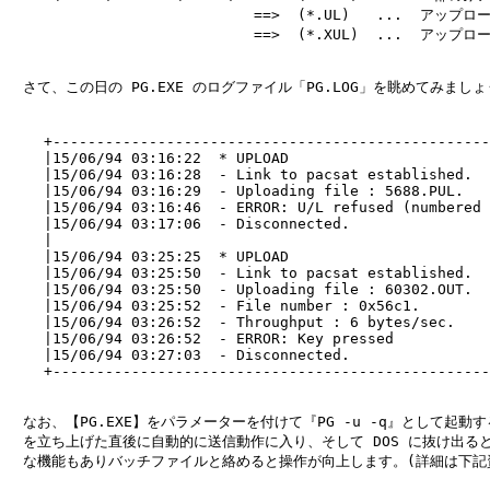
                            ==>  (*.UL)   ...  アッ
                            ==>  (*.XUL)  ...  ア
　さて、この日の PG.EXE のログファイル「PG.LOG」を眺めてみましょ
                                                     
    +--------------------------------------------------
    |15/06/94 03:16:22  * UPLOAD                       
    |15/06/94 03:16:28  - Link to pacsat established.  
    |15/06/94 03:16:29  - Uploading file : 5688.PUL.   
    |15/06/94 03:16:46  - ERROR: U/L refused (numbered 
    |15/06/94 03:17:06  - Disconnected.                
    |                                                  
    |15/06/94 03:25:25  * UPLOAD                       
    |15/06/94 03:25:50  - Link to pacsat established.  
    |15/06/94 03:25:50  - Uploading file : 60302.OUT.  
    |15/06/94 03:25:52  - File number : 0x56c1.        
    |15/06/94 03:26:52  - Throughput : 6 bytes/sec.    
    |15/06/94 03:26:52  - ERROR: Key pressed           
    |15/06/94 03:27:03  - Disconnected.                
    +--------------------------------------------------
　なお、【PG.EXE】をパラメーターを付けて『PG -u -q』として起動すると
　を立ち上げた直後に自動的に送信動作に入り、そして DOS に抜け出ると
　な機能もありバッチファイルと絡めると操作が向上します。(詳細は下記資