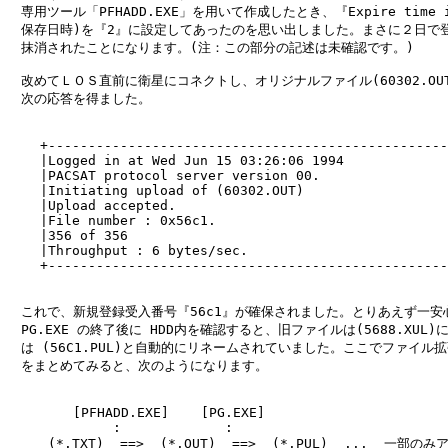
　専用ツール「PFHADD.EXE」を用いて作成したとき、『Expire time in
　保存日時)を『2』に設定してあったのを思い出しました。まさに２日で登
　抹消されたことになります。(注：この部分の記述は未確認です。)

　改めてＬＯＳ直前に衛星にコネクトし、オリジナルファイル(60302.OUT
　次の応答を得ました。

    +--------------------------------------------------
    |Logged in at Wed Jun 15 03:26:06 1994             
    |PACSAT protocol server version 00.                
    |Initiating upload of (60302.OUT)                  
    |Upload accepted.                                  
    |File number : 0x56c1.                             
    |356 of 356                                        
    |Throughput : 6 bytes/sec.                         
    +--------------------------------------------------
　これで、新規登録受入番号『56c1』が確保されました。とりあえず一安心
　PG.EXE の終了後に HDD内を確認すると、旧ファイルは(5688.XUL)
　は (56C1.PUL)と自動的にリネームされていました。ここでファイル拡
　をまとめてみると、次のようになります。

　　　　　[PFHADD.EXE]    [PG.EXE]

　　　　　     :             :

     (*.TXT)  ==>  (*.OUT)  ==>  (*.PUL)  ...  一部