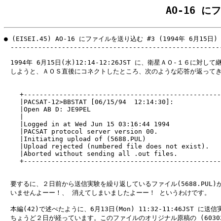
AO-16 
● (EISEI.45) AO-16 にファイルを送り込む #3 (1994年 6月15日)

　------------------------------------------------------
　1994年 6月15日(水)12:14-12:26JST に、衛星ＡＯ-１６に対し
　しようと、ＡＯＳ直後にコネクトしたところ、次のような応答が返ってき
    +--------------------------------------------------
    |PACSAT-12>BBSTAT [06/15/94  12:14:30]:            
    |Open AB D: JE9PEL                                 
    |                                                  
    |Logged in at Wed Jun 15 03:16:44 1994             
    |PACSAT protocol server version 00.                
    |Initiating upload of (5688.PUL)                   
    |Upload rejected (numbered file does not exist).   
    |Aborted without sending all .out files.           
    +--------------------------------------------------
　要するに、２日前から送信実験を繰り返しているファイル(5688.PUL)が
　いませんよーー！、 消えてしまいましたよーー！ というわけです。

　本編(42)で述べたように、6月13日(Mon) 11:32-11:46JST に送
　ちょうど２日が経っています。このファイルのオリジナル原稿の (60302.O