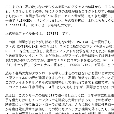
　ここまでの、私の数少ないデジタル衛星へのアクセスの体験から、ＴＣＡ
　も、ＡＯＳかＬＯＳの時、特にＡＯＳの直後が最もコネクトしやすい感触
　ましたので、今回は日の出(?)の前に、ＰＳＫ音が聞こえてきた瞬間に、「
　一発で『LINKED』(リンク)しました。その数秒後に、上記にあるような 『
　successful』 のメッセージを得たのです。

　正式登録ファイル番号は、【5717】 です。

　この後、衛星がまだ上がり始めて間もない時に PG.EXE を一度終了し、
　フトの DXTERM.EXE を立ち上げ、ＴＮＣに所定のコマンドを送った後
　PB.EXE を立ち上げ直し、衛星にディレクトリ要求を送りましたが 当然
　ら送信直後ということで、まだ地上に上記ファイル番号は降っては来ませ
 （後で気が付いたのですが、途中でＴＮＣにコマンドを送るのに、PG.EXE
　「T」キーを押してターミナルに戻るか、「PGDONE.TNC」で送ることで
　恐らく各局の方がダウンロードが早く出来るのではないかと思いますので
　上記ファイルの内容が確認できましたら、私宛に連絡をお願いしたいと思
　このファイルをＰＢ／ＰＧの実験材料として使われてみても結構です。ち
　このファイルの保存日時を 14日 としてありますが、実際はどうなるでし
　思えば、このシリーズの最初(1)で述べましたように、１年半前に衛星通
　手を傷だらけにしてルーフタワーを建設した時に始まって、そのわずか１
　誘導雷により方位角コントローラが破壊され、さらに数ケ月後に仰角ロー
　が今度は電圧異常で損傷し、その間にもアンテナが強風で落下したり、自
　ユニットが異常ショートしたり、そのたびにメーカーに修理に出し、趣味