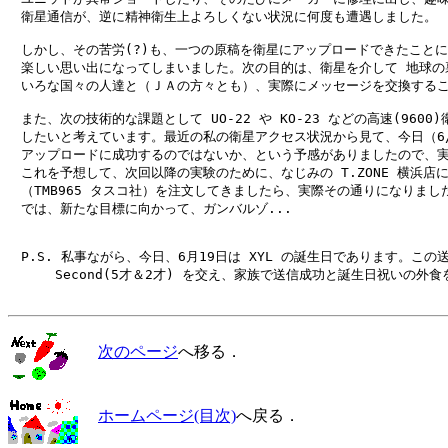
　衛星通信が、逆に精神衛生上よろしくない状況に何度も遭遇しました。

　しかし、その苦労(?)も、一つの原稿を衛星にアップロードできたことに
　楽しい思い出になってしまいました。次の目的は、衛星を介して 地球の裏
　いろな国々の人達と（ＪＡの方々とも）、実際にメッセージを交換するこ
　また、次の技術的な課題として UO-22 や KO-23 などの高速(9600)
　したいと考えています。最近の私の衛星アクセス状況から見て、今日（6/1
　アップロードに成功するのではないか、という予感がありましたので、実
　これを予想して、次回以降の実験のために、なじみの T.ZONE 横浜店に
　（TMB965 タスコ社）を注文してきましたら、実際その通りになりました
　では、新たな目標に向かって、ガンバルゾ...

　P.S. 私事ながら、今日、6月19日は XYL の誕生日であります。この
　　　 Second(5才＆2才) を交え、家族で送信成功と誕生日祝いの外食
次のページ
へ移る．
ホームページ(目次)
へ戻る．