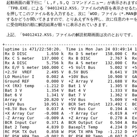
　起動画面の最下行に「Ｌ,Ｆ,Ｓ,Ｑ コマンドメニュー」が表示されますの
　「TPB.EXE」による「94012412.KSS」ファイルの内容を表示させる
　を押してこのファイル名を入力すると、次に「WOD」ファイル（*.MAN参
　するかどうか聞いてきますので、とりあえずＮを押し、次に任意のキーを
　に受信時刻の順に解読結果が順々に表示されていきます。

　上記、「94012412.KSS」ファイルの解読初期画面は次のとおりです。

+------------------------------------------------------
|uptime is 471/22:50:20.  Time is Mon Jan 24 03:49:14 1
|Rx D DISC        1.650 k  Rx D S meter   158.000 C  Rx
|Rx C S meter   137.000 C  Rx B DISC        2.767 k  Rx
|Rx A DISC        5.756 k  Rx A S meter   132.000 C  Rx
|Rx E/F S meter 160.000 C  +5 Volt Bus      5.002 V  +5
|+2.5V  VREF      2.495 V  8.5V BUS         8.641 V  IR
|LO Monitor I     0.002 A  +10V Bus        10.900 V  GA
|Ground REF       0.000 V  +Z Array V      21.688 V  Rx
|+X (RX) temp    -1.212 D  Bat 1 V          1.305 V  Ba
|Bat 3 V          1.354 V  Bat 4 V          1.333 V  Ba
|Bat 6 V          1.341 V  Bat 7 V          1.362 V  Ba
|Array V         20.820 V  +5V Bus          5.009 V  +8
|+10V Bus        10.951 V  BCR Set Point  123.492 C  BC
|+8.5V Bus Cur    0.037 A  +5V Bus Cur      0.194 A  -X
|+X Array Cur    -0.008 A  -Y Array Cur    -0.019 A  +Y
|-Z Array Cur    -0.009 A  +Z Array Cur     0.270 A  Ex
|BCR Input Cur    0.371 A  BCR Output Cur   0.504 A  Ba
|Bat 2 Temp       4.839 D  Baseplt Temp     4.234 D  PS
|RC PSK TX Out    0.858 W  PSK TX HPA Tmp  -1.212 D  +Y
|RC PSK HPA Tmp  -0.002 D  RC PSK BP Temp  -0.607 D  +Z