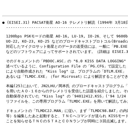
● (EISEI.31) PACSAT衛星 AO-16 テレメトリ解読 (1994年 3月18日
　------------------------------------------------------
　1200bps PSKモードの衛星 AO-16, LU-19, IO-26、そして 9600b
　UO-22, KO-23, KO-25 などのブロードキャストプロトコル(Broadcas
　対応したマイクロサット衛星とのデータの送受信には、一般に「PB.EXE, P
　などのソフトウェアによってサポートされています。（詳細は EISEI.3
　そのドキュメントの「PBDOC.ASC」の "6.0 KISS DATA LOGGING
　述べているように、Configuration File の「PG.CFG」で設定した "l
　により自動作成された "Kiss log" は、プログラムの「DTLM.EXE」（f
　あるいは「TLMDC.EXE」（for Microsat）により解読することができ
　本編(25)において、JN2LHU／岡本氏 のブロードキャストプログラム「TP
　を用いたＡＯ-１６からのテレメトリを受信した話題を紹介しました。その
　自動保存されていた "Kiss log" の「94012412.KSS」('94 1/24 
　リファイルを、この専用プログラム『TLMDC.EXE』を用いて解読してみ
　ドキュメントの「TLMDC2J.MAN」に従い、まず「TLMDC98.BAT」の
　等）を編集したあと起動すると、ＴＮＣへコマンドが送られ KISSモード
　ことを知らせるＴＮＣのＳＴＡとＣＯＮランプが同時に３回点滅します。