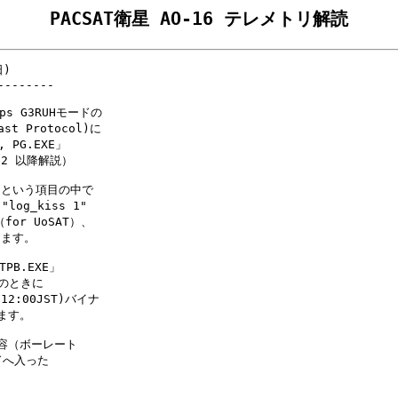
PACSAT衛星 AO-16 テレメトリ解読
)

-------

ps G3RUHモードの 

t Protocol)に

G.EXE」

2 以降解説）

" という項目の中で

og_kiss 1"

or UoSAT）、

ます。

B.EXE」

ときに

12:00JST)バイナ

ます。

内容（ボーレート

へ入った


