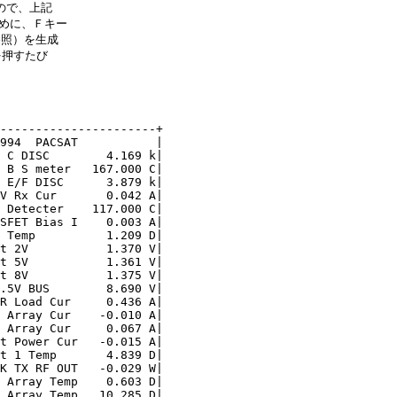
で、上記

ために、Ｆキー

照）を生成

押すたび

----------------------+

994  PACSAT           |

 C DISC        4.169 k|

 B S meter   167.000 C|

 E/F DISC      3.879 k|

V Rx Cur       0.042 A|

 Detecter    117.000 C|

SFET Bias I    0.003 A|

 Temp          1.209 D|

t 2V           1.370 V|

t 5V           1.361 V|

t 8V           1.375 V|

.5V BUS        8.690 V|

R Load Cur     0.436 A|

 Array Cur    -0.010 A|

 Array Cur     0.067 A|

t Power Cur   -0.015 A|

t 1 Temp       4.839 D|

K TX RF OUT   -0.029 W|

 Array Temp    0.603 D|

 Array Temp   10.285 D|
