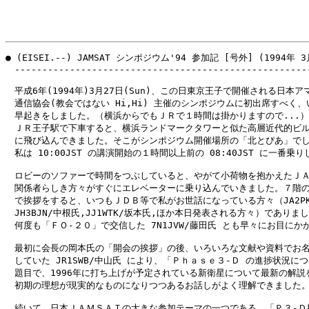
● (EISEI.--) JAMSAT シンポジウム'94 参加記 [号外] (1994年 3
　------------------------------------------------------
　平成6年(1994年)3月27日(Sun)、この日東京王子で開催される日本ア
　通信協会(教会ではない Hi,Hi) 主催のシンポジウムに初出席すべく、
　早起きをしました。（横浜からでもＪＲで１時間は掛かりますので...）

　ＪＲ王子駅で下車すると、横浜ランドマークタワーと似た高層近代的ビル
　に飛び込んできました。そこがシンポジウム開催場所の「北とぴあ」でし
　私は 10:00JST の講演開始の１時間以上前の 08:40JST に一番乗り
　ロビーのソファーで時間をつぶしていると、やがて小荷物を抱かえたＪＡ
　関係者らしき方々がすぐにエレベーターに乗り込んでいきました。７階の
　で挨拶をすると、いつもＪＤＢ等で私がお世話になっている方々（JA2PKI
　JH3BJN/中根氏,JJ1WTK/坂本氏,ほか本日発表される方々）でありまし
　何度も「ＦＯ-２０」で交信した 7N1JVW/藤田氏 とも早々にお目にかか
　最初に会長の岡本氏の「開会の挨拶」の後、いろいろな文献や資料でお名
　していた JR1SWB/中山氏 により、「Ｐｈａｓｅ３-Ｄ の進捗状況につ
　題目で、1996年に打ち上げが予定されている新衛星について最新の解説を
　初期の理想が現実的なものになりつつあるお話しがよく理解できました。
　続いて、日本ＪＡＭＳＡＴの大きな参加テーマの一つである、「Ｐ３-Ｄ搭