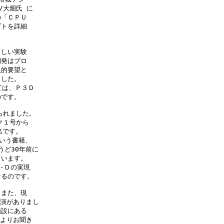
大畑氏 に

「ＣＰＵ

トを詳細

しい実験

発はプロ

的要望と

した。

は、Ｐ３Ｄ

です。

れました。

１号から

です。

いう書籍、

ど30年前に

います。

Ｄの実現

るのです。

また、現

講演がありまし

設にある

よりお聞き
