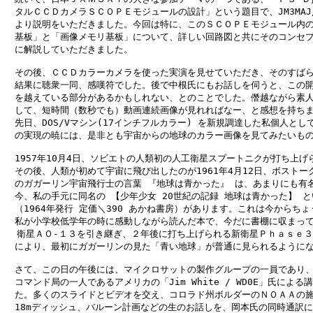
　タルＣＣＤカメラＳＣＯＰＥモジュールの設計」という題目で、JM3MAJ/
　より説明をいただきました。今回は特に、このＳＣＯＰＥモジュール内の
　基板」と「画像メモリ基板」について、詳しい回路図と共にそのコンセプ
　に解説していただきました。

　その後、ＣＣＤカラーカメラを使った実演を見せていただき、そのすばら
　結果に聴衆一同、感嘆符でした。後で中根氏にもお話しを伺うと、この開
　を越えている部分があるかもしれない、とのことでした。僭越ながら素人
　して、短時間（数秒でも）動画連続画像が見れればなー、と感想を持ちま
　先日、DOS/Vマシン(17インチフルカラー) を新規調達した私個人として
　の実現の暁には、是非とも宇宙からの地球のカラー画像を見てみたいもの
　1957年10月4日、ソビエトの人類初の人工衛星スプートニクが打ち上げら
　その後、人類が初めて宇宙に飛び出したのが1961年4月12日、ボストーク
　のガガーリン宇宙飛行士の言葉 『地球は青かった』 は、あまりにも有名
　今、私の手元に同名の 【少年少女 20世紀の記録 地球は青かった】 と
　（1964年発行 定価＼390 あかね書房）があります。これは今からちょう
　私が小学校低学年の時に感動しながら読んだ本で、今だに書棚に収まって
  衛星ＡＯ-１３を引き継ぎ、２年後に打ち上げられる新衛星Ｐｈａｓｅ３-
　により、最初にガガーリンの見た「青い地球」が普通に見られるようにな
　さて、この日の午後には、マイクロサットの製作グループの一員であり、
　コマンド局の一人であるアメリカの「Jim White / WD0E」氏による
　た。多くのスライドとビデオを交え、コロラド州ボルダーのＮＯＡＡの施
　18mディッシュ、バルーン計画などの生のお話しを、岡本氏の同時通訳に