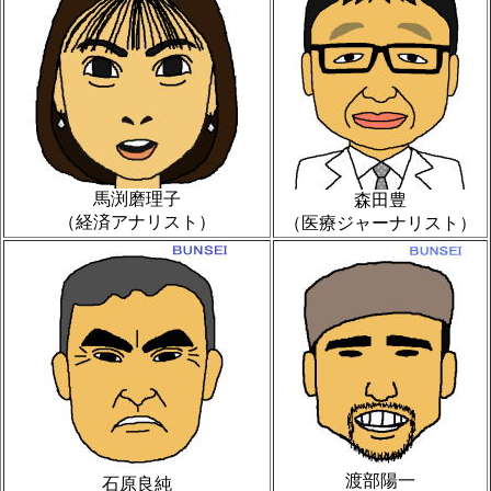
馬渕磨理子
森田豊
（経済アナリスト）
（医療ジャーナリスト）
渡部陽一
石原良純