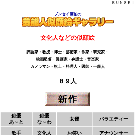
ＢＵＮＳＥＩ
ブンセイ画伯の
文化人などの似顔絵
評論家・教授・博士・芸術家・作家・研究家・
映画監督・漫画家・弁護士・音楽家
カメラマン・棋士・料理人・医師・一般人
８９人
俳優
俳優
女優
バラエティー
あ～と
な～わ
歌手
文化人
お笑い
アナウンサー