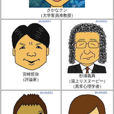
さかなクン
（大学客員准教授）
宮崎哲弥
杉浦義典
（評論家）
（湯上りスヌーピー）
（異常心理学者）