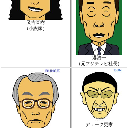
又吉直樹
（小説家）
港浩一
（元フジテレビ社長）
デューク更家