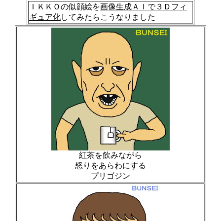
ＩＫＫＯの似顔絵を
画像生成ＡＩで３Ｄフィ
ギュア化
してみたらこうなりました
紅茶を飲みながら
怒りをあらわにする
プリゴジン