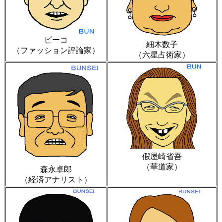
ピーコ
細木数子
（ファッション評論家）
（六星占術家）
假屋崎省吾
（華道家）
森永卓郎
（経済アナリスト）