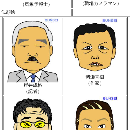
（戦場カメラマン）
（気象予報士）
似顔絵
猪瀬直樹
（作家）
岸井成格
（記者）