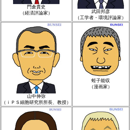
門倉貴史
武田邦彦
（経済評論家）
（工学者・環境評論家）
蛭子能収
（漫画家）
山中伸弥
（ｉＰＳ細胞研究所所長、教授）