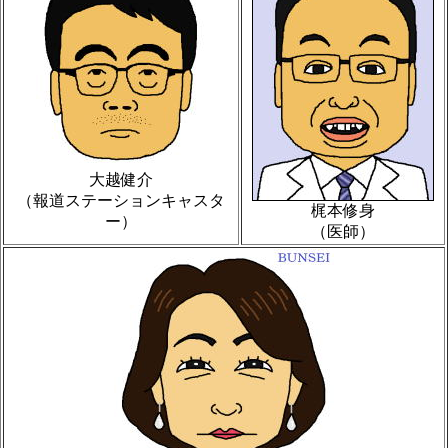
大越健介
（報道ステーションキャスタ
梶本修身
ー）
（医師）