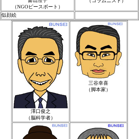
畠山澄子
（コラムニスト）
（NGOピースボート）
似顔絵
三谷幸喜
（脚本家）
澤口俊之
（脳科学者）