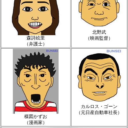
北野武
森詩絵里
（映画監督）
（弁護士）
カルロス・ゴーン
（元日産自動車社長）
楳図かずお
（漫画家）