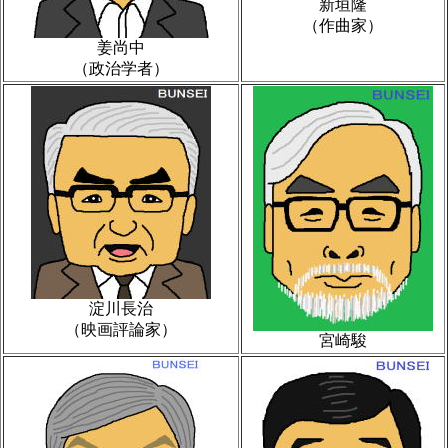
新垣隆
（作曲家）
姜尚中
（政治学者）
淀川長治
（映画評論家）
宮崎駿