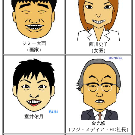
ジミー大西
西川史子
（画家）
（女医）
室井佑月
金光修
（フジ・メディア・HD社長）