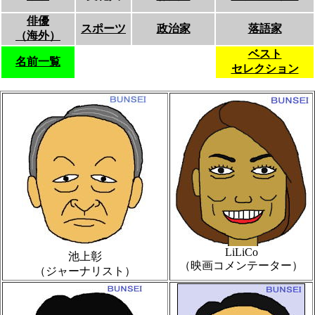
俳優
スポーツ
政治家
落語家
（海外）
ベスト
名前一覧
セレクション
LiLiCo
池上彰
（映画コメンテーター）
（ジャーナリスト）