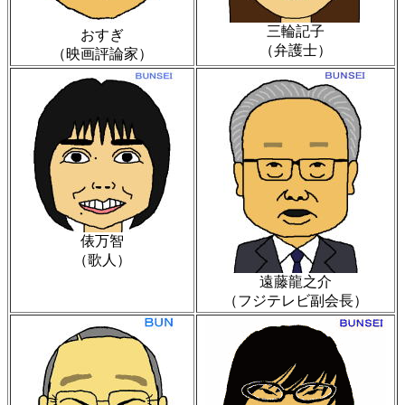
三輪記子
おすぎ
（弁護士）
（映画評論家）
俵万智
（歌人）
遠藤龍之介
（フジテレビ副会長）