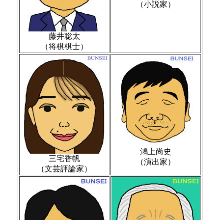
（小説家）
藤井聡太
（将棋棋士）
鴻上尚史
三宅香帆
（演出家）
（文芸評論家）