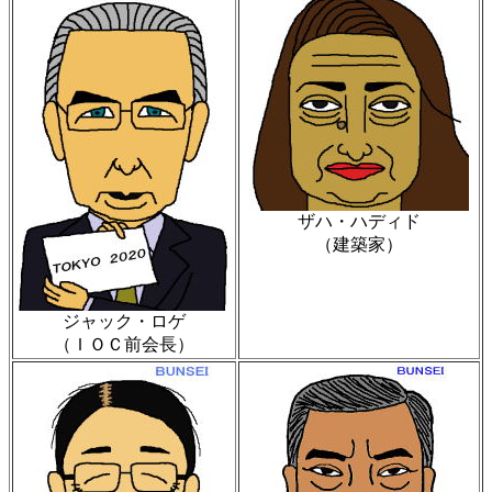
ザハ・ハディド
（建築家）
ジャック・ロゲ
（ＩＯＣ前会長）