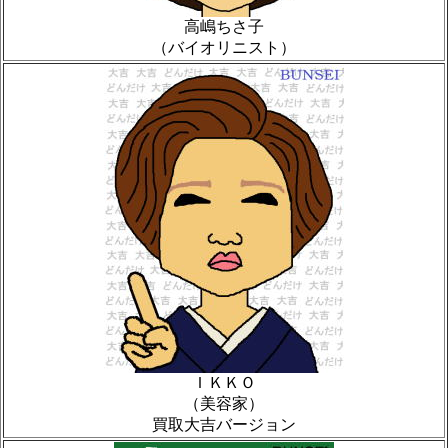
高嶋ちさ子
（バイオリニスト）
ＩＫＫＯ
（美容家）
買取大吉バージョン