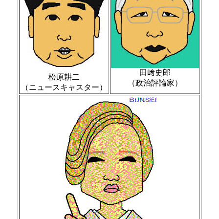
田﨑史郎
松原耕二
（政治評論家）
（ニュースキャスター）