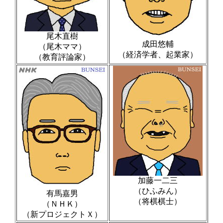
尾木直樹
成田悠輔
（尾木ママ）
（経済学者、起業家）
（教育評論家）
加藤一二三
（ひふみん）
有馬嘉男
（将棋棋士）
（ＮＨＫ）
（新プロジェクトＸ）