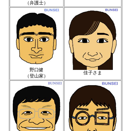
（弁護士）
野口健
佳子さま
（登山家）