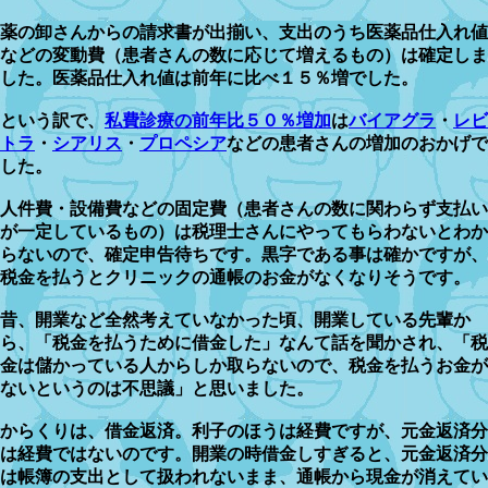
薬の卸さんからの請求書が出揃い、支出のうち医薬品仕入れ値
などの変動費（患者さんの数に応じて増えるもの）は確定しま
した。医薬品仕入れ値は前年に比べ１５％増でした。
という訳で、
私費診療の前年比５０％増加
は
バイアグラ
・
レビ
トラ
・
シアリス
・
プロペシア
などの患者さんの増加のおかげで
した。
人件費・設備費などの固定費（患者さんの数に関わらず支払い
が一定しているもの）は税理士さんにやってもらわないとわか
らないので、確定申告待ちです。黒字である事は確かですが、
税金を払うとクリニックの通帳のお金がなくなりそうです。
昔、開業など全然考えていなかった頃、開業している先輩か
ら、「税金を払うために借金した」なんて話を聞かされ、「税
金は儲かっている人からしか取らないので、税金を払うお金が
ないというのは不思議」と思いました。
からくりは、借金返済。利子のほうは経費ですが、元金返済分
は経費ではないのです。開業の時借金しすぎると、元金返済分
は帳簿の支出として扱われないまま、通帳から現金が消えてい