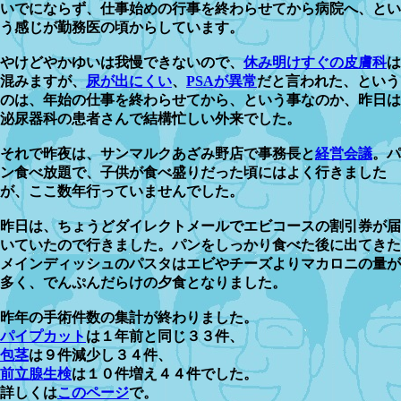
いでにならず、仕事始めの行事を終わらせてから病院へ、とい
う感じが勤務医の頃からしています。
やけどやかゆいは我慢できないので、
休み明けすぐの皮膚科
は
混みますが、
尿が出にくい
、
PSAが異常
だと言われた、という
のは、年始の仕事を終わらせてから、という事なのか、昨日は
泌尿器科の患者さんで結構忙しい外来でした。
それで昨夜は、サンマルクあざみ野店で事務長と
経営会議
。パ
ン食べ放題で、子供が食べ盛りだった頃にはよく行きました
が、ここ数年行っていませんでした。
昨日は、ちょうどダイレクトメールでエビコースの割引券が届
いていたので行きました。パンをしっかり食べた後に出てきた
メインディッシュのパスタはエビやチーズよりマカロニの量が
多く、でんぷんだらけの夕食となりました。
昨年の手術件数の集計が終わりました。
パイプカット
は１年前と同じ３３件、
包茎
は９件減少し３４件、
前立腺生検
は１０件増え４４件でした。
詳しくは
このページ
で。