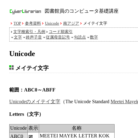
図書館員のコンピュータ基礎講座
TOP
参考資料
Unicode
南アジア
メイテイ文字
文字種索引・凡例
コード順索引
文字
終声子音
従属母音記号
句読点
数字
Unicode
メイテイ文字
範囲：ABC0～ABFF
Unicodeのメイテイ文字
（The Unicode Standard
Meetei Maye
Letters
（文字）
Unicode
表示
名称
MEETEI MAYEK LETTER KOK
ABC0
ꯀ