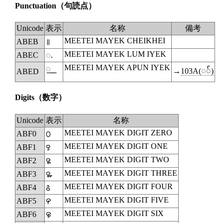
Punctuation
（句読点）
Unicode
表示
名称
備考
MEETEI MAYEK CHEIKHEI
ABEB
꯫
MEETEI MAYEK LUM IYEK
ABEC
꯬
MEETEI MAYEK APUN IYEK
◌꯭
→
103A(◌်)
ABED
Digits
（数字）
Unicode
表示
名称
MEETEI MAYEK DIGIT ZERO
ABF0
꯰
MEETEI MAYEK DIGIT ONE
ABF1
꯱
MEETEI MAYEK DIGIT TWO
ABF2
꯲
MEETEI MAYEK DIGIT THREE
ABF3
꯳
MEETEI MAYEK DIGIT FOUR
ABF4
꯴
MEETEI MAYEK DIGIT FIVE
ABF5
꯵
MEETEI MAYEK DIGIT SIX
ABF6
꯶