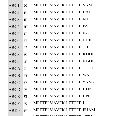
MEETEI MAYEK LETTER SAM
ABC1
ꯁ
MEETEI MAYEK LETTER LAI
ABC2
ꯂ
MEETEI MAYEK LETTER MIT
ABC3
ꯃ
MEETEI MAYEK LETTER PA
ABC4
ꯄ
MEETEI MAYEK LETTER NA
ABC5
ꯅ
MEETEI MAYEK LETTER CHIL
ABC6
ꯆ
MEETEI MAYEK LETTER TIL
ABC7
ꯇ
MEETEI MAYEK LETTER KHOU
ABC8
ꯈ
MEETEI MAYEK LETTER NGOU
ABC9
ꯉ
MEETEI MAYEK LETTER THOU
ABCA
ꯊ
MEETEI MAYEK LETTER WAI
ABCB
ꯋ
MEETEI MAYEK LETTER YANG
ABCC
ꯌ
MEETEI MAYEK LETTER HUK
ABCD
ꯍ
MEETEI MAYEK LETTER UN
ABCE
ꯎ
MEETEI MAYEK LETTER I
ABCF
ꯏ
MEETEI MAYEK LETTER PHAM
ABD0
ꯐ