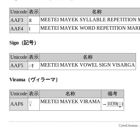
Unicode
表示
名称
MEETEI MAYEK SYLLABLE REPETITION
AAF3
ꫳ
MEETEI MAYEK WORD REPETITION MAR
AAF4
ꫴ
Sign
（記号）
Unicode
表示
名称
MEETEI MAYEK VOWEL SIGN VISARGA
AAF5
ꫵ
Virama
（ヴィラーマ）
Unicode
表示
名称
備考
MEETEI MAYEK VIRAMA
◌꫶
→
1039(◌္)
AAF6
CyberLibrarian : 