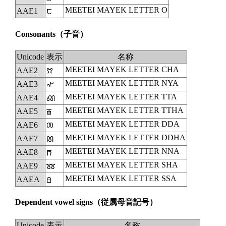
MEETEI MAYEK LETTER O
AAE1
ꫡ
Consonants
（子音）
Unicode
表示
名称
MEETEI MAYEK LETTER CHA
AAE2
ꫢ
MEETEI MAYEK LETTER NYA
AAE3
ꫣ
MEETEI MAYEK LETTER TTA
AAE4
ꫤ
MEETEI MAYEK LETTER TTHA
AAE5
ꫥ
MEETEI MAYEK LETTER DDA
AAE6
ꫦ
MEETEI MAYEK LETTER DDHA
AAE7
ꫧ
MEETEI MAYEK LETTER NNA
AAE8
ꫨ
MEETEI MAYEK LETTER SHA
AAE9
ꫩ
MEETEI MAYEK LETTER SSA
AAEA
ꫪ
Dependent vowel signs
（従属母音記号）
Unicode
表示
名称