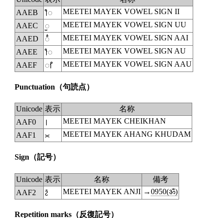
MEETEI MAYEK VOWEL SIGN II
AAEB
ꫫ
MEETEI MAYEK VOWEL SIGN UU
AAEC
◌ꫬ
MEETEI MAYEK VOWEL SIGN AAI
AAED
◌ꫭ
MEETEI MAYEK VOWEL SIGN AU
AAEE
ꫮ
MEETEI MAYEK VOWEL SIGN AAU
AAEF
ꫯ
Punctuation
（句読点）
Unicode
表示
名称
MEETEI MAYEK CHEIKHAN
AAF0
꫰
MEETEI MAYEK AHANG KHUDAM
AAF1
꫱
Sign
（記号）
Unicode
表示
名称
備考
MEETEI MAYEK ANJI
→
0950(ॐ)
AAF2
ꫲ
Repetition marks
（反復記号）