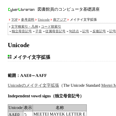
図書館員のコンピュータ基礎講座
TOP
参考資料
Unicode
南アジア
メイテイ文字拡張
文字種索引・凡例
コード順索引
独立母音記号
子音
従属母音記号
句読点
記号
反復記号
記号
Unicode
メイテイ文字拡張
範囲：AAE0～AAFF
Unicodeのメイテイ文字拡張
（The Unicode Standard
Meetei 
Independent vowel signs
（独立母音記号）
Unicode
表示
名称
MEETEI MAYEK LETTER E
AAE0
ꫠ