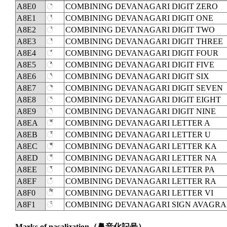
A8E0
◌꣠
COMBINING DEVANAGARI DIGIT ZERO
A8E1
◌꣡
COMBINING DEVANAGARI DIGIT ONE
A8E2
◌꣢
COMBINING DEVANAGARI DIGIT TWO
A8E3
◌꣣
COMBINING DEVANAGARI DIGIT THREE
A8E4
◌꣤
COMBINING DEVANAGARI DIGIT FOUR
A8E5
◌꣥
COMBINING DEVANAGARI DIGIT FIVE
A8E6
◌꣦
COMBINING DEVANAGARI DIGIT SIX
A8E7
◌꣧
COMBINING DEVANAGARI DIGIT SEVEN
A8E8
◌꣨
COMBINING DEVANAGARI DIGIT EIGHT
A8E9
◌꣩
COMBINING DEVANAGARI DIGIT NINE
A8EA
◌꣪
COMBINING DEVANAGARI LETTER A
A8EB
◌꣫
COMBINING DEVANAGARI LETTER U
A8EC
◌꣬
COMBINING DEVANAGARI LETTER KA
A8ED
◌꣭
COMBINING DEVANAGARI LETTER NA
A8EE
◌꣮
COMBINING DEVANAGARI LETTER PA
A8EF
◌꣯
COMBINING DEVANAGARI LETTER RA
A8F0
◌꣰
COMBINING DEVANAGARI LETTER VI
A8F1
◌꣱
COMBINING DEVANAGARI SIGN AVAGR
Marks of nasalization
（鼻音化記号）