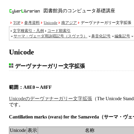
図書館員のコンピュータ基礎講座
TOP
参考資料
Unicode
南アジア
デーヴァナーガリー文字拡張
文字種索引・凡例
コード順索引
サーマ・ヴェーダ用詠唱記号（スヴァラ）
鼻音化記号
編集記号
Unicode
デーヴァナーガリー文字拡張
範囲：A8E0～A8FF
Unicodeのデーヴァナーガリー文字拡張
（The Unicode Stand
です。
Cantillation marks (svara) for the Samaveda
（サーマ・ヴェ
Unicode
表示
名称