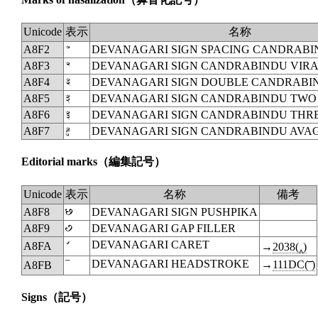
Unicode
表示
名称
A8F2
ꣲ
DEVANAGARI SIGN SPACING CANDRAB
A8F3
ꣳ
DEVANAGARI SIGN CANDRABINDU VIR
A8F4
ꣴ
DEVANAGARI SIGN DOUBLE CANDRABI
A8F5
ꣵ
DEVANAGARI SIGN CANDRABINDU TWO
A8F6
ꣶ
DEVANAGARI SIGN CANDRABINDU THR
A8F7
ꣷ
DEVANAGARI SIGN CANDRABINDU AVA
Editorial marks
（編集記号）
Unicode
表示
名称
備考
A8F8
꣸
DEVANAGARI SIGN PUSHPIKA
A8F9
꣹
DEVANAGARI GAP FILLER
꣺
DEVANAGARI CARET
A8FA
→
2038(‸)
ꣻ
DEVANAGARI HEADSTROKE
→
111DC(𑇜)
A8FB
Signs
（記号）