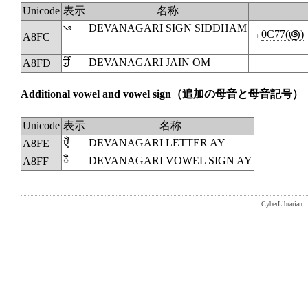
Unicode
表示
名称
꣼
DEVANAGARI SIGN SIDDHAM
→
0C77(౷)
A8FC
ꣽ
DEVANAGARI JAIN OM
A8FD
Additional vowel and vowel sign
（追加の母音と母音記号）
Unicode
表示
名称
ꣾ
DEVANAGARI LETTER AY
A8FE
◌ꣿ
DEVANAGARI VOWEL SIGN AY
A8FF
CyberLibrarian : 