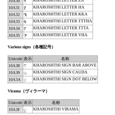
KHAROSHTHI LETTER ZA
10A30
𐨰
KHAROSHTHI LETTER HA
10A31
𐨱
KHAROSHTHI LETTER KKA
10A32
𐨲
KHAROSHTHI LETTER TTTHA
10A33
𐨳
KHAROSHTHI LETTER TTTA
10A34
𐨴
KHAROSHTHI LETTER VHA
10A35
𐨵
Various signs
（各種記号）
Unicode
表示
名称
KHAROSHTHI SIGN BAR ABOVE
10A38
◌𐨸
KHAROSHTHI SIGN CAUDA
10A39
◌𐨹
KHAROSHTHI SIGN DOT BELOW
10A3A
◌𐨺
Virama
（ヴィラーマ）
Unicode
表示
名称
KHAROSHTHI VIRAMA
10A3F
◌𐨿