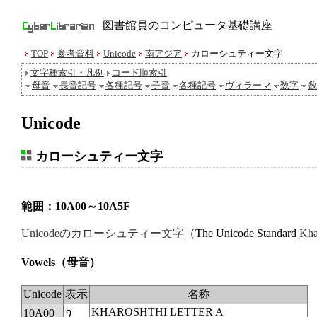
図書館員のコンピュータ基礎講座
TOP
参考資料
Unicode
南アジア
カローシュティー文字
文字種索引・凡例
コード順索引
母音
長音記号
各種記号
子音
各種記号
ヴィラーマ
数字
数
Unicode
カローシュティー文字
範囲：10A00～10A5F
Unicodeのカローシュティー文字
（The Unicode Standard
Kha
Vowels
（母音）
Unicode
表示
名称
KHAROSHTHI LETTER A
10A00
𐨀