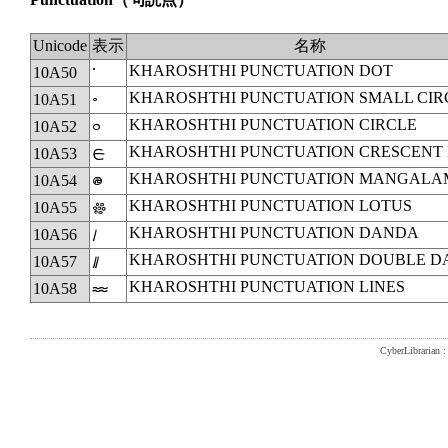
Unicode
表示
名称
KHAROSHTHI PUNCTUATION DOT
10A50
𐩐
KHAROSHTHI PUNCTUATION SMALL CIR
10A51
𐩑
KHAROSHTHI PUNCTUATION CIRCLE
10A52
𐩒
KHAROSHTHI PUNCTUATION CRESCENT
10A53
𐩓
KHAROSHTHI PUNCTUATION MANGALA
10A54
𐩔
KHAROSHTHI PUNCTUATION LOTUS
10A55
𐩕
KHAROSHTHI PUNCTUATION DANDA
10A56
𐩖
KHAROSHTHI PUNCTUATION DOUBLE 
10A57
𐩗
KHAROSHTHI PUNCTUATION LINES
10A58
𐩘
CyberLibrarian : 