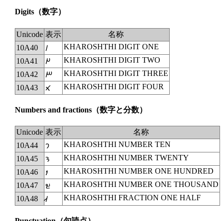
Digits
（数字）
Unicode
表示
名称
KHAROSHTHI DIGIT ONE
10A40
𐩀
KHAROSHTHI DIGIT TWO
10A41
𐩁
KHAROSHTHI DIGIT THREE
10A42
𐩂
KHAROSHTHI DIGIT FOUR
10A43
𐩃
Numbers and fractions
（数字と分数）
Unicode
表示
名称
KHAROSHTHI NUMBER TEN
10A44
𐩄
KHAROSHTHI NUMBER TWENTY
10A45
𐩅
KHAROSHTHI NUMBER ONE HUNDRED
10A46
𐩆
KHAROSHTHI NUMBER ONE THOUSAND
10A47
𐩇
KHAROSHTHI FRACTION ONE HALF
10A48
𐩈
Punctuation
（句読点）