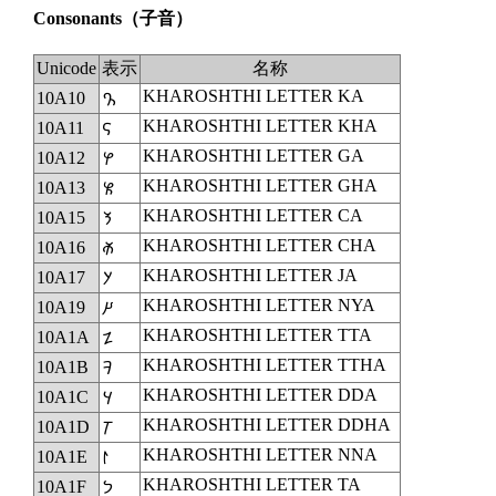
Consonants
（子音）
Unicode
表示
名称
KHAROSHTHI LETTER KA
10A10
𐨐
KHAROSHTHI LETTER KHA
10A11
𐨑
KHAROSHTHI LETTER GA
10A12
𐨒
KHAROSHTHI LETTER GHA
10A13
𐨓
KHAROSHTHI LETTER CA
10A15
𐨕
KHAROSHTHI LETTER CHA
10A16
𐨖
KHAROSHTHI LETTER JA
10A17
𐨗
KHAROSHTHI LETTER NYA
10A19
𐨙
KHAROSHTHI LETTER TTA
10A1A
𐨚
KHAROSHTHI LETTER TTHA
10A1B
𐨛
KHAROSHTHI LETTER DDA
10A1C
𐨜
KHAROSHTHI LETTER DDHA
10A1D
𐨝
KHAROSHTHI LETTER NNA
10A1E
𐨞
KHAROSHTHI LETTER TA
10A1F
𐨟