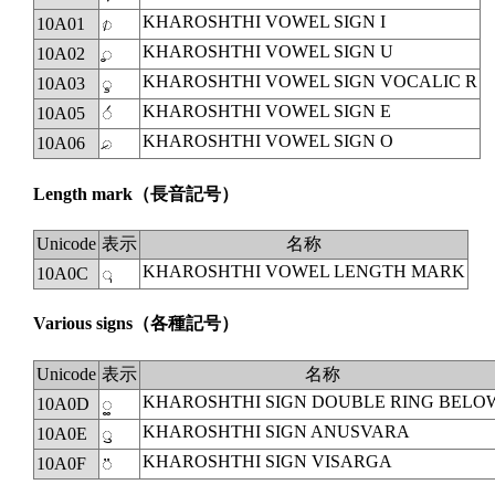
KHAROSHTHI VOWEL SIGN I
10A01
◌𐨁
KHAROSHTHI VOWEL SIGN U
10A02
◌𐨂
KHAROSHTHI VOWEL SIGN VOCALIC R
10A03
◌𐨃
KHAROSHTHI VOWEL SIGN E
10A05
◌𐨅
KHAROSHTHI VOWEL SIGN O
10A06
◌𐨆
Length mark
（長音記号）
Unicode
表示
名称
KHAROSHTHI VOWEL LENGTH MARK
10A0C
◌𐨌
Various signs
（各種記号）
Unicode
表示
名称
KHAROSHTHI SIGN DOUBLE RING BELO
10A0D
◌𐨍
KHAROSHTHI SIGN ANUSVARA
10A0E
◌𐨎
KHAROSHTHI SIGN VISARGA
10A0F
◌𐨏