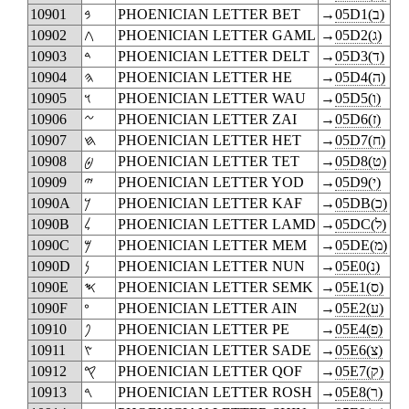
10901
𐤁
PHOENICIAN LETTER BET
→
05D1(‎ב‎)
10902
𐤂
PHOENICIAN LETTER GAML
→
05D2(‎ג‎)
10903
𐤃
PHOENICIAN LETTER DELT
→
05D3(‎ד‎)
10904
𐤄
PHOENICIAN LETTER HE
→
05D4(‎ה‎)
10905
𐤅
PHOENICIAN LETTER WAU
→
05D5(‎ו‎)
10906
𐤆
PHOENICIAN LETTER ZAI
→
05D6(‎ז‎)
10907
𐤇
PHOENICIAN LETTER HET
→
05D7(‎ח‎)
10908
𐤈
PHOENICIAN LETTER TET
→
05D8(‎ט‎)
10909
𐤉
PHOENICIAN LETTER YOD
→
05D9(‎י‎)
1090A
𐤊
PHOENICIAN LETTER KAF
→
05DB(‎כ‎)
1090B
𐤋
PHOENICIAN LETTER LAMD
→
05DC(‎ל‎)
1090C
𐤌
PHOENICIAN LETTER MEM
→
05DE(‎מ‎)
1090D
𐤍
PHOENICIAN LETTER NUN
→
05E0(‎נ‎)
1090E
𐤎
PHOENICIAN LETTER SEMK
→
05E1(‎ס‎)
1090F
𐤏
PHOENICIAN LETTER AIN
→
05E2(‎ע‎)
10910
𐤐
PHOENICIAN LETTER PE
→
05E4(‎פ‎)
10911
𐤑
PHOENICIAN LETTER SADE
→
05E6(‎צ‎)
10912
𐤒
PHOENICIAN LETTER QOF
→
05E7(‎ק‎)
10913
𐤓
PHOENICIAN LETTER ROSH
→
05E8(‎ר‎)