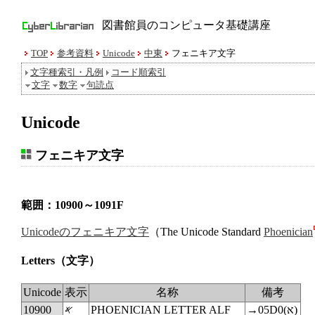
図書館員のコンピュータ基礎講座
TOP
参考資料
Unicode
中東
フェニキア文字
文字種索引・凡例
コード順索引
文字
数字
句読点
Unicode
フェニキア文字
範囲：10900～1091F
Unicodeのフェニキア文字
（The Unicode Standard
Phoenician
Letters
（文字）
Unicode
表示
名称
備考
10900
𐤀
PHOENICIAN LETTER ALF
→
05D0(‎א‎)