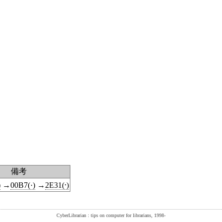
備考
)
→
00B7(·)
→
2E31(⸱)
CyberLibrarian : tips on computer for librarians, 1998-