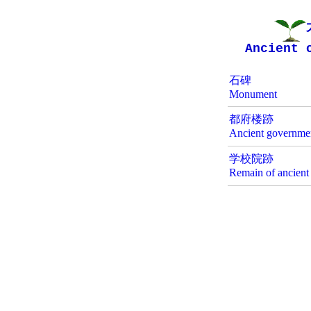
Ancient 
石碑
Monument
都府楼跡
Ancient governmen
学校院跡
Remain of ancient 