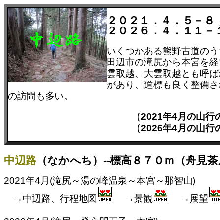
２０２１．４．５－８
２０２６．４．１１－
いくつかある熊野古道のう
田辺市の滝尻から本宮を経
雲取越、大雲取越とも呼ば
があり、道標も良く整備さ
の訪問も多い。
（2021年4月の山
（2026年4月の山
中辺路
（なかへち）--標高８７０ｍ（舟見茶
2021年4月(滝尻～湯の峰温泉～本宮～那智山)
→中辺路、行程地図
→景観
→展望