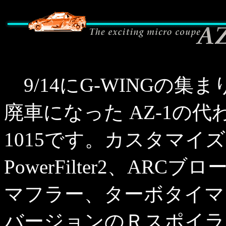
9/14にG-WINGの
廃車になった AZ-1の
1015です。カスタマイ
PowerFilter2、AR
マフラー、ターボタイマー等
バージョンのＲスポイラ