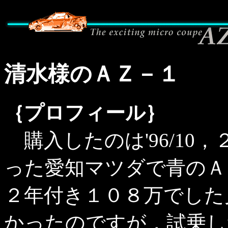
清水様のＡＺ－１
｛プロフィール｝
購入したのは'96/10
った愛知マツダで青のＡ
２年付き１０８万でした
かったのですが，試乗し