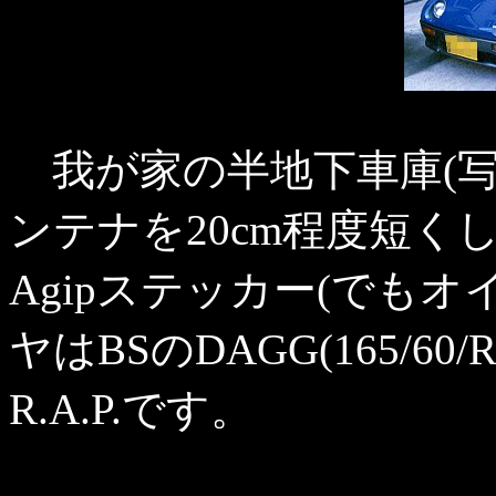
我が家の半地下車庫(写
ンテナを20cm程度短
Agipステッカー(でもオ
ヤはBSのDAGG(165/60
R.A.P.です。