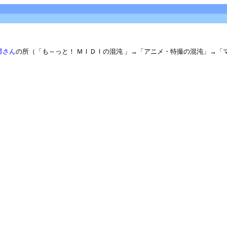
郎さん
の所（「も～っと！ ＭＩＤＩの混沌 」→「アニメ・特撮の混沌」→