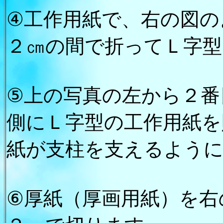
④工作用紙で、右の図の
２㎝の間で折ってＬ字型
⑤上の写真の左から２番
側にＬ字型の工作用紙を
紙が支柱を支えるよう
⑥厚紙（厚画用紙）を右