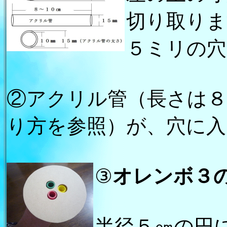
切り取りま
５ミリの穴
②アクリル管（長さは
り方を参照）が、穴に
③
オレンボ３
半径５㎝の円