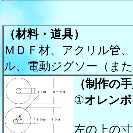
（材料
・
道具
）
ＭＤＦ材、アクリル管、
ル、電動ジグソー（また
（制作の手
①
オレンボ
左の上の寸