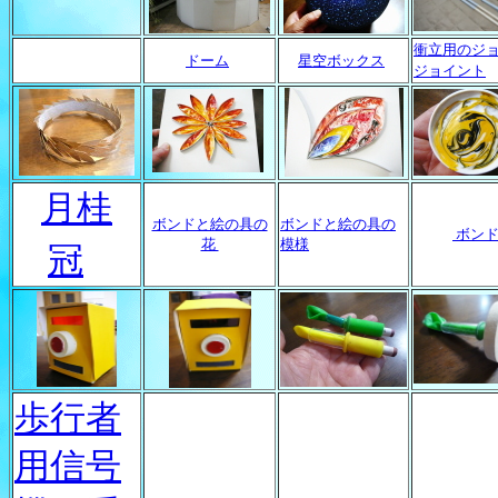
衝立用のジョ
ドーム
星空ボックス
ジョイント
月桂
ボンドと絵の具の
ボンドと絵の具の
ボンド
花
模様
冠
歩行者
用信号