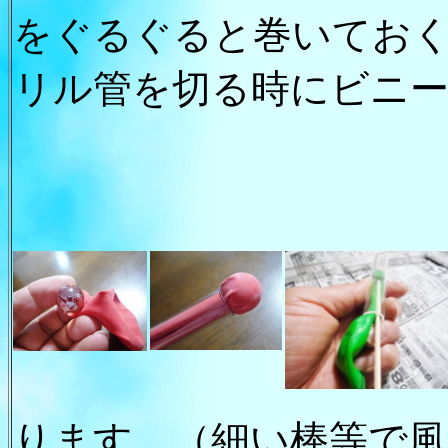
をぐるぐると巻いてお
リル管を切る時にビニ
ります。（細い棒等で