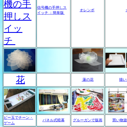
機の手
信号機の手押しス
オレンボ
イッチ ：簡単版
押しス
イッ
チ
花
蓮の花
描い
ビー玉でチーン・
パネル式暗幕
グルーガンで版画
買い物遊
ゲーム