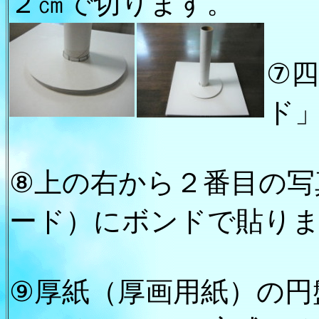
２㎝で切ります。
⑦
ド
⑧上の右から２番目の写
ード）にボンドで貼り
⑨厚紙（厚画用紙）の円