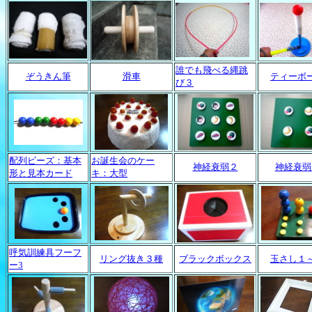
誰でも飛べる縄跳
ぞうきん筆
滑車
ティーボ
び３
配列ビーズ：基本
お誕生会のケー
神経衰弱２
神経衰弱
形と見本カード
キ：大型
呼気訓練具フーフ
リング抜き３種
ブラックボックス
玉さし１
ー3