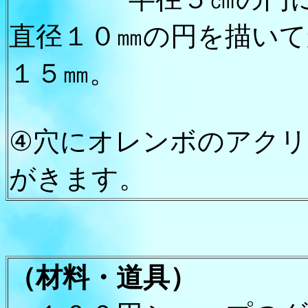
直径１０㎜の円を描いて
１５㎜。
④穴にオレンボのアク
がきます。
（材料
・
道具
）