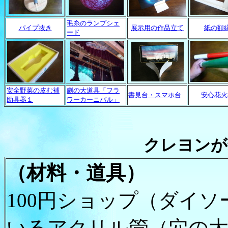
毛糸のランプシェ
パイプ抜き
展示用の作品立て
紙の額
ード
安全野菜の皮む補
劇の大道具「フラ
書見台・スマホ台
安心花火
助具器１
ワーカーニバル」
クレヨンが
（材料
・
道具
）
100円ショップ（ダイ
いるアクリル管（穴の大