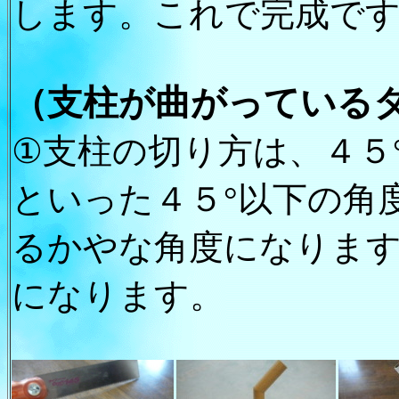
します。これで完成で
（支柱が曲がっている
①支柱の切り方は、４５
といった４５°以下の角
るかやな角度になりま
になります。