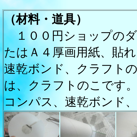
（材料
・
道具
）
１００円ショップのダ
たはＡ４厚画用紙、貼れ
速乾ボンド、クラフト
は、クラフトのこです
コンパス、速乾ボンド