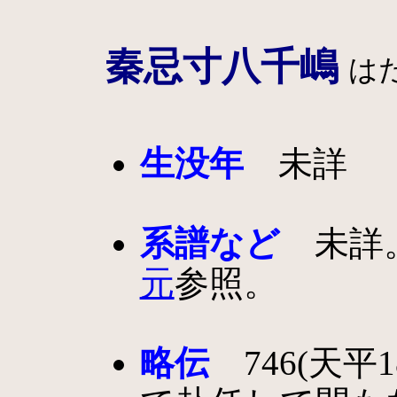
秦忌寸八千嶋
は
生没年
未詳
系譜など
未詳。
元
参照。
略伝
746(天平