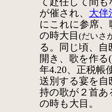
て赴任して間も
が催され、
大伴
にこれに参席、歌を
の時大目
(だいさ
る。同じ頃、自
開き、歌を作る(17/
年4.20、正税
送別する宴を自
持の歌が２首ある(1
の時も大目。