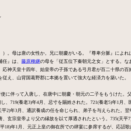
ん
）。母は唐の女性か。兄に朝慶がいる。『尊卑分脈』によれば
補任』は、
藤原種継
の母を「従五位下秦朝元之女」とする。な
、応神天皇十四年、始皇帝の子孫である弓月君が百二十県の百
を従え、山背国葛野郡に本拠を置いて強大な経済力を築いた。
の遣唐使に伴って入唐し、在唐中に朝慶・朝元の二子をもうけた。
朝し、719(養老3)年4月、忌寸を賜姓された。721(養老5)年
天平2)年3月、通訳養成の任を命じられ、弟子を与えられた。翌年1
、玄宗皇帝より父の縁故を以て厚遇されたという。735(天平
6(天平18)年1月、元正上皇の御在所での肆宴に参席するが、応詔歌