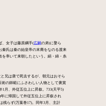
、女子は藤原綱手(
広嗣
の弟)に娶ら
お秦氏は秦の始皇帝の末裔をなのる渡来
姓を率いて来朝したという。絹・綿・糸
父と兄は唐で死去するが、朝元はおそら
1月、医術の師範にふさわしい人物として褒賞
月、外従五位上に昇叙。733(天平5)
7)年に帰国して外従五位上に昇叙され
は残らず(万葉巻17)。同年3月、主計