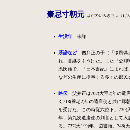
秦忌寸朝元
はだのいみきちょうげ
生没年
未詳
系譜など
僧弁正の子（『懐風藻』
れ、菅継をもうけた。また『公卿
系氏族で、『日本書紀』によれば
などの生産に従事する多くの部民
略伝
父弁正は702(大宝2)年
く718(養老2)年の遣唐使と共に帰
を受けた。この時従六位下。730(
年、第九次遣唐使の判官として入唐
る。737(天平9)年、図書頭。74