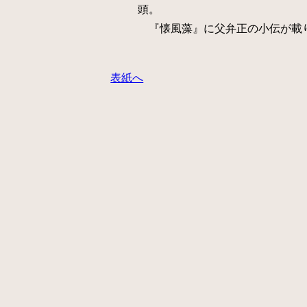
頭。
『懐風藻』に父弁正の小伝が載
表紙へ