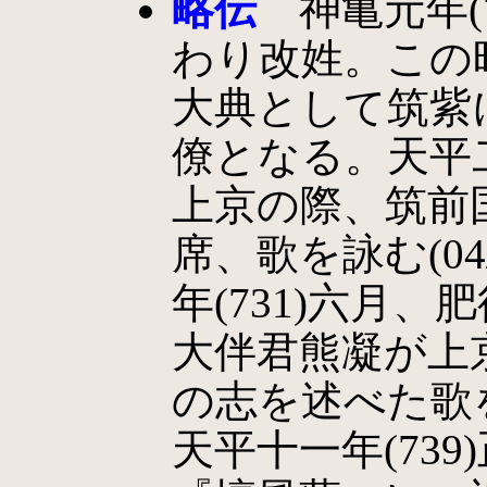
略伝
神亀元年(7
わり改姓。この
大典として筑紫
僚となる。天平二
上京の際、筑前
席、歌を詠む(04/
年(731)六月
大伴君熊凝が上
の志を述べた歌を詠
天平十一年(73