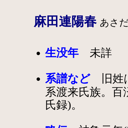
麻田連陽春
あさ
生没年
未詳
系譜など
旧姓
系渡来氏族。百
氏録)。