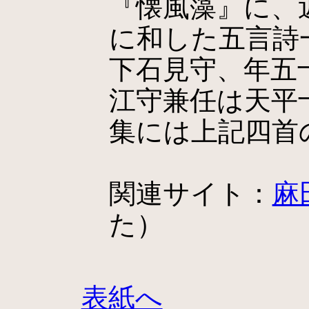
『懐風藻』に、
に和した五言詩
下石見守、年五
江守兼任は天平十
集には上記四首
関連サイト：
麻
た）
表紙へ