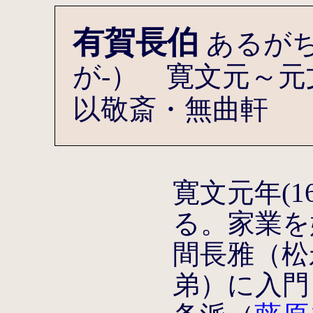
有賀長伯
あるが
が-） 寛文元～元文二
以敬斎・無曲軒
寛文元年(1
る。家業を
間長雅（松
弟）に入門