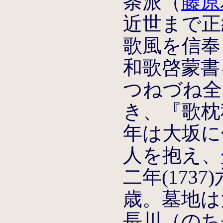
条派（
藤原
近世まで正
歌風を信奉
和歌啓蒙書
つねづね全
き、『歌枕
年は大坂に
人を抱え、
二年(173
歳。墓地は
長川（のち