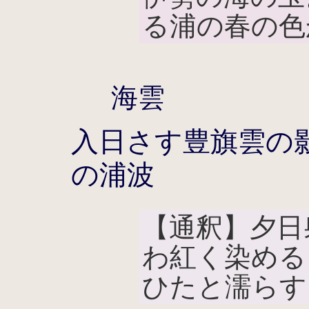
る浦の春の色
海雲
入日さす豊旗雲の
の浦波
【通釈】夕日
わ紅く染める
ひたと濡らす