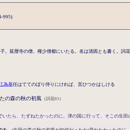
995)
の子。延暦寺の僧。権少僧都にいたる。名は清因とも書く。詞
江為基
任はててのぼり侍りにければ、言ひつかはしける
たの森の秋の初風
（詞花83）
でいたら、たずねたかったのに。津の国に行って、そこの生田
のを
(生田の森の秋の初風が如何だったか)尋ねたかったのに