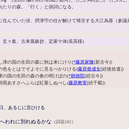
あたりの森。「行く」と掛詞になる。
に住んでいた頃、摂津守の任が解けて帰京する大江為基（参議
、玄々集、古来風躰抄、定家十体(長高様)
し津の国の生田の森に秋は来にけり(
*藤原家隆
[新古今])
の色をとはでぞよそに見るべかりける(
藤原俊成女
[続後拾遺])
津の国の生田の森の春の明けぼの(
*順徳院
[続古今])
時雨あすさへふらば紅葉しぬべし(
藤原教実
[続千載])
日、あるじに言ひける
へわれに別れぬるかな
（詞花182）