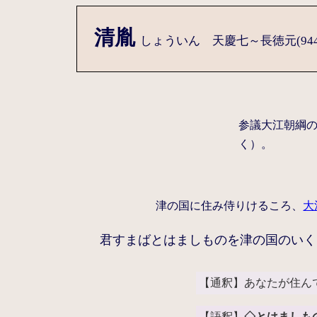
清胤
しょういん 天慶七～長徳元(944-
参議大江朝綱
く）。
津の国に住み侍りけるころ、
大
君すまばとはましものを津の国のいく
【通釈】あなたが住ん
【語釈】
◇とはましも