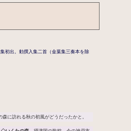
花集初出。勅撰入集二首（金葉集三奏本を除
の森に訪れる秋の初風がどうだったかと。
。
◇いくたの森
摂津国の歌枕。今の神戸市