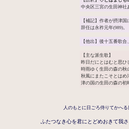
中央区三宮の生田神社
【補記】作者が摂津国
辞任は永祚元年(989)。
【他出】後十五番歌合
【主な派生歌】
昨日だにとはむと思ひ
時雨ゆく生田の森の秋
秋風にまたこそとはめ
津の国の生田の森の初
人のもとに日ごろ侍りてかへる
ふたつなき心を君にとどめおきて我さ