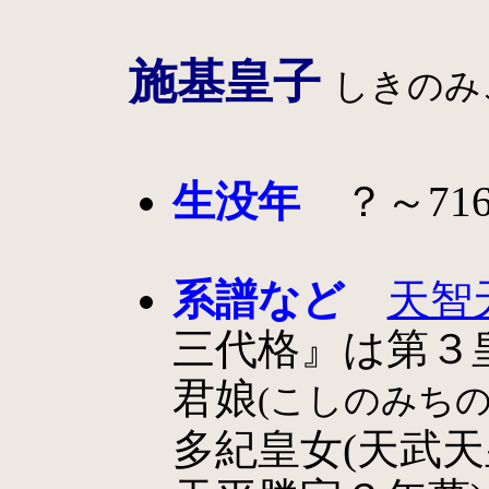
施基皇子
しきのみ
生没年
？～716
系譜など
天智
三代格』は第３
君娘
(こしのみち
多紀皇女(天武