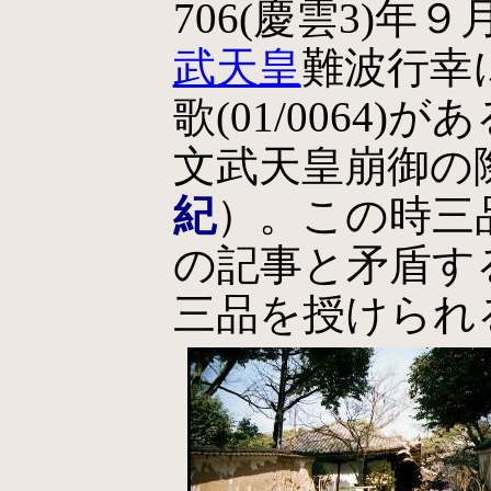
706(慶雲3)年
武天皇
難波行幸
歌(01/0064)
文武天皇崩御の
紀
）。この時三
の記事と矛盾する
三品を授けられ