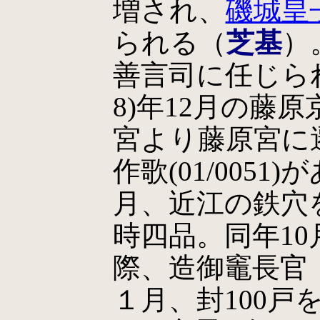
増され、
磯城皇
られる（
芝基
）
善言司に任じら
8)年12月の藤
宮より藤原宮に
作歌(01/0051)
月、近江の鉄穴
時四品。同年10
際、造御竈長官
１月、封100戸