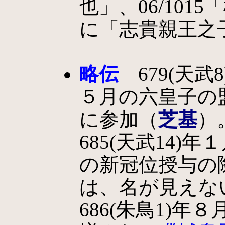
也」、06/101
に「志貴親王之
略伝
679(天武8
５月の六皇子の
に参加（
芝基
）
685(天武14)年
の新冠位授与の
は、名が見えな
686(朱鳥1)