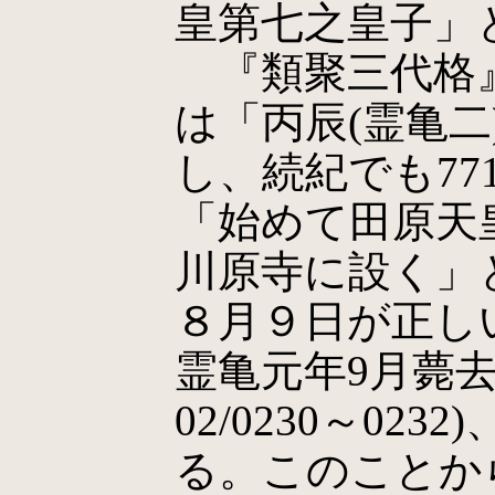
皇第七之皇子」
『類聚三代格』
は「丙辰(霊亀二
し、続紀でも77
「始めて田原天
川原寺に設く」
８月９日が正し
霊亀元年9月薨去
02/0230～02
る。このことか