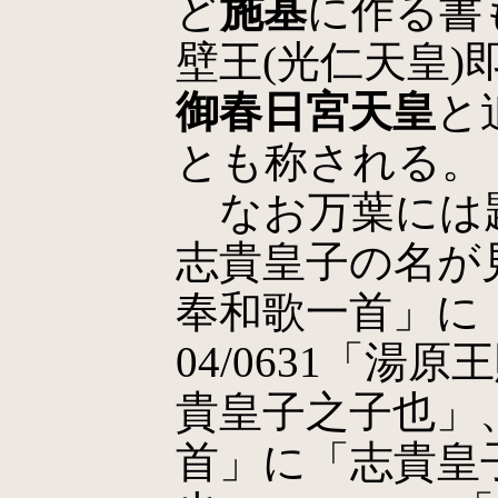
ど
施基
に作る書
壁王(光仁天皇)即
御春日宮天皇
と
とも称される。
なお万葉には
志貴皇子の名が見
奉和歌一首」に
04/0631「
貴皇子之子也」、0
首」に「志貴皇