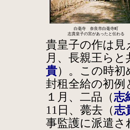
白毫寺 奈良市白毫寺町
志貴皇子の宮があったと伝わる
貴皇子の作は見え
月、長親王らと共
貴
）。この時初
封租全給の初例と
１月、二品（
志
11日、薨去（
志
事監護に派遣さ