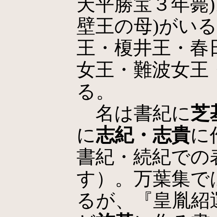
天平勝宝３年薨
壁王の母)がい
王・榎井王・春
女王・難波女王
る。
名は書紀に
芝
に
志紀・志貴
に
書紀・続紀での
す）。万葉集で
るが、『皇胤紹