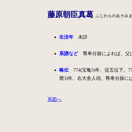
藤原朝臣真葛
ふじわらのあそみ
生没年
未詳
系譜など
尊卑分脉によれば、父
略伝
774(宝亀5)年、従五位下。77
暦3)年、右大舎人頭。尊卑分脉に
系図へ