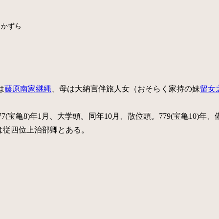
まかずら
は
藤原南家継縄
、母は大納言伴旅人女（おそらく家持の妹
留女
7(宝亀8)年1月、大学頭。同年10月、散位頭。779(宝亀10)年、備
は従四位上治部卿とある。