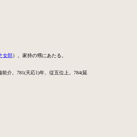
之女郎
）。家持の甥にあたる。
前介。781(天応1)年、従五位上。784(延