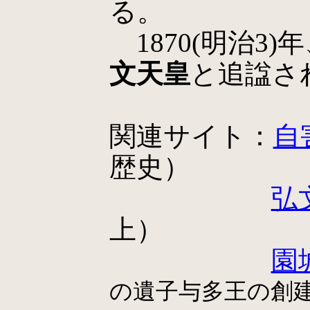
る。
1870(明治3
文天皇
と追諡さ
関連サイト：
自
歴史）
弘
上）
園
の遺子与多王の創