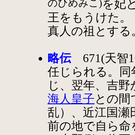
のひめみこ)
を妃
王をもうけた。
真人の祖とする
略伝
671(天智
任じられる。同
じ、翌年、吉野
海人皇子
との間
乱）、近江国瀬
前の地で自ら命