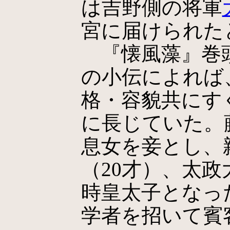
は吉野側の将軍
宮に届けられた
『懐風藻』巻
の小伝によれば
格・容貌共にす
に長じていた。
息女を妾とし、
（20才）、太政
時皇太子となっ
学者を招いて賓