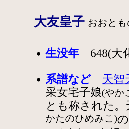
大友皇子
おおとも
生没年
648(大化
系譜など
天智
采女宅子娘
(やか
とも称された。
かたのひめみこ)
の