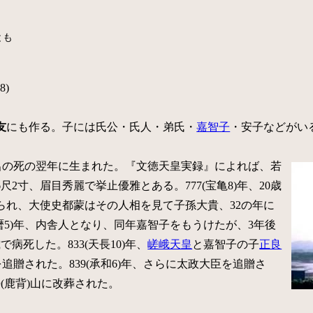
とも
8)
友
にも作る。子には氏公・氏人・弟氏・
嘉智子
・安子などがい
麻呂の死の翌年に生まれた。『文徳天皇実録』によれば、若
2寸、眉目秀麗で挙止優雅とある。777(宝亀8)年、20歳
られ、大使史都蒙はその人相を見て子孫大貴、32の年に
延暦5)年、内舎人となり、同年嘉智子をもうけたが、3年後
病死した。833(天長10)年、
嵯峨天皇
と嘉智子の子
正良
追贈された。839(承和6)年、さらに太政大臣を追贈さ
(鹿背)山に改葬された。