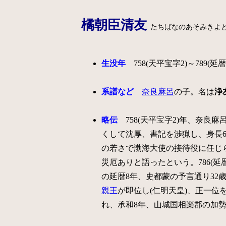
橘朝臣清友
たちばなのあそみきよ
生没年
758(天平宝字2)～789(延暦
系譜など
奈良麻呂
の子。名は
浄
略伝
758(天平宝字2)年、奈良
くして沈厚、書記を渉猟し、身長6尺
の若さで渤海大使の接待役に任じ
災厄ありと語ったという。786(
の延暦8年、史都蒙の予言通り32歳で
親王
が即位し(仁明天皇)、正一位を
れ、承和8年、山城国相楽郡の加勢