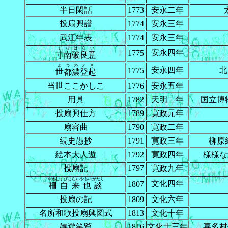
半日閑話
1773
安永二年
投扇興譜
1774
安永三年
武江年表
1774
安永三年
すなはらい
安永四年
1775
寸南破良意
よつのとき
安永四年
北
1775
世都濃登起
当世ここかしこ
1776
安永五年
用具
1782
天明二年
国立博
投扇興仕方
1789
寛政元年
扇容曲
1790
寛政二年
続史愚抄
1791
寛政三年
柳原
絵本大人遊
1792
寛政四年
様様な
投扇記
1797
寛政九年
やえむすびじらいやものがたり
文化四年
1807
柵自来也談
投扇の記
1809
文化六年
名所和歌投扇興図式
1813
文化十年
嬉遊笑覧
1816
文化十三年
喜多村