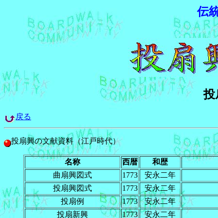
伝
投
戻る
投扇興の文献資料（江戸時代）
名称
西暦
和歴
曲扇興図式
1773
安永二年
投扇興図式
1773
安永二年
投扇例
1773
安永二年
投扇新興
1773
安永二年