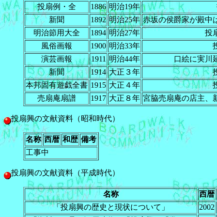
投扇例・全
1886
明治19年
新聞
1892
明治25年
赤坂の侯爵家が殿中
明治節用大全
1894
明治27年
投
風俗画報
1900
明治33年
演芸画報
1911
明治44年
口絵に実川
新聞
1914
大正３年
本邦固有遊戯全書
1915
大正４年
売扇庵扇譜
1917
大正８年
宮脇売扇庵の店主、
投扇興の文献資料（昭和時代）
名称
西暦
和歴
備考
工事中
投扇興の文献資料（平成時代）
名称
西暦
「投扇興の歴史と現状について」
2002