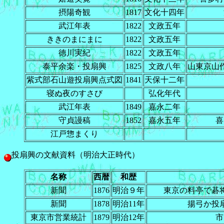
摂陽奇観
1817
文化十四年
武江年表
1822
文政五年
ききのまにまに
1822
文政五年
徳川実紀
1822
文政五年
泰平余楽・投扇興
1825
文政八年
山東京山
紫式部石山遊投扇興点式図
1841
天保十二年
寝ぬ夜のすさび
弘化年代
武江年表
1849
嘉永二年
守貞謾稿
1852
嘉永五年
喜
江戸惣まくり
投扇興の文献資料（明治大正時代）
名称
西暦
和歴
新聞
1876
明治９年
東京の料亭で碁
新聞
1878
明治11年
揚弓か投
東京市営業統計
1879
明治12年
市